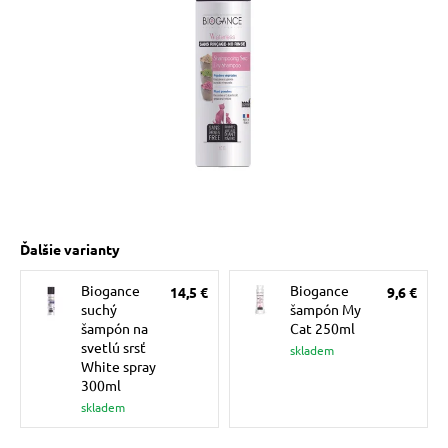
 prostriedky
 a vitamíny
 pre psov
Ďalšie varianty
pre psov
Biogance
Biogance
14,5 €
9,6 €
suchý
šampón My
 pre psov
šampón na
Cat 250ml
svetlú srsť
skladem
White spray
300ml
e pre psov
skladem