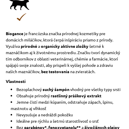
vé poukazy
Biogance
je francúzska značka prírodnej kozmetiky pre
domácich miláčikov, ktorá čerpá inšpiráciu priamo z prírody.
Využíva
prírodné
a
organicky aktívne zložky
šetrné k
maznáčikom aj k životnému prostrediu. Značku tvorí dynamický
tím odborníkov z oblasti veterinárnej, chémie a farmácie, ktorí
spájajú svoje znalosti, aby prispeli k vyššej pohode a zdraviu
našich maznáčikov,
bez testovania
na zvieratách.
Vlastnosti
Bezoplachový
suchý šampón
vhodný pre všetky typy srsti
Obsahuje prírodný
rastlinný práškový extrakt
Jemne čistí medzi kúpaním, odstraňuje zápach, špinu,
mastnotu aj vlhkosť
Nevysušuje a nedráždi pokožku
Ideálne pre rýchlu a šetrnú starostlivosť o srsť
Bez
parabénov*, fenoxyetanolu**
a
živočíšnych olejov