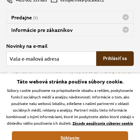
Predajne
(1)
Predajňa a sklad Kbely
Informácie pre zákazníkov
Bohužiaľ, momentálne máme zatvorené
Doprava
Novinky na e-mail
O spoločnosti
Prihlásiť sa
Veľkoobchod
Obchodné podmienky
Souhlasím se zpracováním osobních údajů dle našich
Podmínek
ochrany osobních údajů
Táto webová stránka používa súbory cookie.
Kontakt
Súbory cookie používame na prispôsobenie obsahu a reklám, poskytovanie
Krmiva Pučálka na sociálnych sieťach
Podmienky ochrany osobných údajov
funkcií sociálnych médií a analýzu návštevnosti. Informácie o tom, ako
Zásady používanie cookies a Google Analytics
používate našu webovú lokalitu, zdieľame s našimi partnermi v oblasti
Instagran
Facebook
sociálnych médií, reklamy a analýzy. Partneri môžu tieto informácie
kombinovať s inými informáciami, ktoré im poskytnete alebo ktoré získajú v
dôsledku vášho používania ich služieb.
Zásady používania súborov cookie
Súhlasím