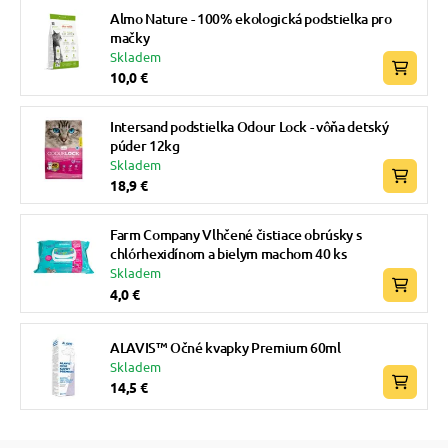
Almo Nature - 100% ekologická podstielka pro
mačky
Skladem
10,0 €
Intersand podstielka Odour Lock - vôňa detský
púder 12kg
Skladem
18,9 €
Farm Company Vlhčené čistiace obrúsky s
chlórhexidínom a bielym machom 40 ks
Skladem
4,0 €
ALAVIS™ Očné kvapky Premium 60ml
Skladem
14,5 €