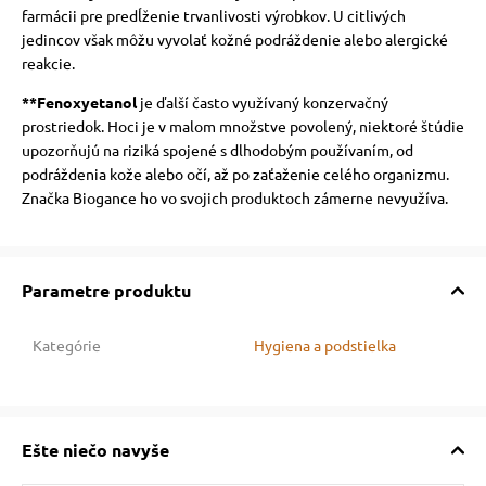
farmácii pre predĺženie trvanlivosti výrobkov. U citlivých
jedincov však môžu vyvolať kožné podráždenie alebo alergické
reakcie.
**Fenoxyetanol
je ďalší často využívaný konzervačný
prostriedok. Hoci je v malom množstve povolený, niektoré štúdie
upozorňujú na riziká spojené s dlhodobým používaním, od
podráždenia kože alebo očí, až po zaťaženie celého organizmu.
Značka Biogance ho vo svojich produktoch zámerne nevyužíva.
Parametre produktu
Kategórie
Hygiena a podstielka
Ešte niečo navyše