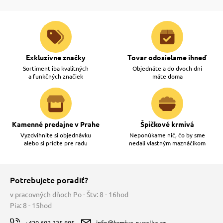
Exkluzívne značky
Tovar odosielame ihneď
Sortiment iba kvalitných
Objednáte a do dvoch dní
a funkčných značiek
máte doma
Kamenné predajne v Prahe
Špičkové krmivá
Vyzdvihnite si objednávku
Neponúkame nič, čo by sme
alebo si príďte pre radu
nedali vlastným maznáčikom
Potrebujete poradiť?
v pracovných dňoch Po - Štv: 8 - 16hod
Pia: 8 - 15hod
+420 602 335 885
info@krmiva-pucalka.cz