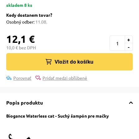
 a ohlávky
skladem 8 ks
Kedy dostanem tovar?
Osobný odber:
11.08.
re psov
12,1 €
+
my
-
10,0 € bez DPH
Vložit do košíku
výcvik
Porovnať
Pridať medzi obľúbené
osť
Popis produktu
nie so psom
Biogance Waterless cat - Suchý šampón pre mačky