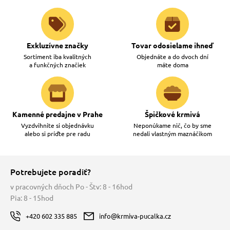
Exkluzívne značky
Tovar odosielame ihneď
Sortiment iba kvalitných
Objednáte a do dvoch dní
a funkčných značiek
máte doma
Kamenné predajne v Prahe
Špičkové krmivá
Vyzdvihnite si objednávku
Neponúkame nič, čo by sme
alebo si príďte pre radu
nedali vlastným maznáčikom
Potrebujete poradiť?
v pracovných dňoch Po - Štv: 8 - 16hod
Pia: 8 - 15hod
+420 602 335 885
info@krmiva-pucalka.cz