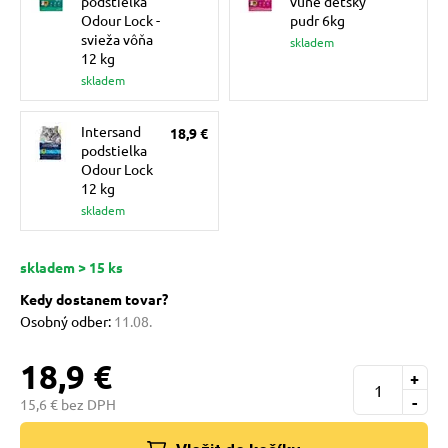
podstielka
vůně dětský
 a ohlávky
Odour Lock -
pudr 6kg
svieža vôňa
skladem
12 kg
re psov
skladem
Intersand
18,9 €
my
podstielka
Odour Lock
12 kg
skladem
výcvik
skladem > 15 ks
osť
Kedy dostanem tovar?
Osobný odber:
11.08.
nie so psom
18,9 €
+
-
15,6 € bez DPH