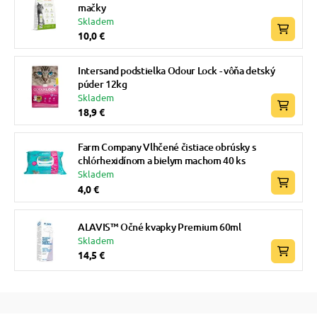
mačky
Skladem
10,0 €
Intersand podstielka Odour Lock - vôňa detský
púder 12kg
Skladem
18,9 €
Farm Company Vlhčené čistiace obrúsky s
chlórhexidínom a bielym machom 40 ks
Skladem
4,0 €
ALAVIS™ Očné kvapky Premium 60ml
Skladem
14,5 €