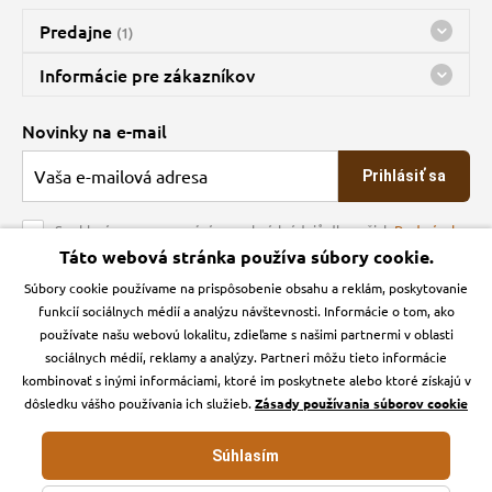
Predajne
(1)
Predajňa a sklad Kbely
Informácie pre zákazníkov
Bohužiaľ, momentálne máme zatvorené
Doprava
Novinky na e-mail
O spoločnosti
Prihlásiť sa
Veľkoobchod
Obchodné podmienky
Souhlasím se zpracováním osobních údajů dle našich
Podmínek
ochrany osobních údajů
Táto webová stránka používa súbory cookie.
Kontakt
Súbory cookie používame na prispôsobenie obsahu a reklám, poskytovanie
Krmiva Pučálka na sociálnych sieťach
Podmienky ochrany osobných údajov
funkcií sociálnych médií a analýzu návštevnosti. Informácie o tom, ako
Zásady používanie cookies a Google Analytics
používate našu webovú lokalitu, zdieľame s našimi partnermi v oblasti
Instagran
Facebook
sociálnych médií, reklamy a analýzy. Partneri môžu tieto informácie
kombinovať s inými informáciami, ktoré im poskytnete alebo ktoré získajú v
dôsledku vášho používania ich služieb.
Zásady používania súborov cookie
Súhlasím
Krmiva-pucalka.sk © 2026. Webdesign
Litvanyi.sk
.