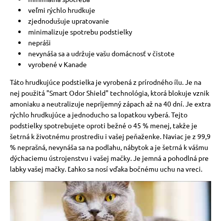
veľmi rýchlo hrudkuje
zjednodušuje upratovanie
minimalizuje spotrebu podstielky
nepráši
nevynáša sa a udržuje vašu domácnosť v čistote
vyrobené v Kanade
Táto hrudkujúce podstielka je vyrobená z prírodného ílu. Je na
nej použitá "Smart Odor Shield" technológia, ktorá blokuje vznik
amoniaku a neutralizuje nepríjemný zápach až na 40 dní. Je extra
rýchlo hrudkujúce a jednoducho sa lopatkou vyberá. Tejto
podstielky spotrebujete oproti bežné o 45 % menej, takže je
šetrná k životnému prostrediu i vašej peňaženke. Naviac je z 99,9
% neprašná, nevynáša sa na podlahu, nábytok a je šetrná k vášmu
dýchaciemu ústrojenstvu i vašej mačky. Je jemná a pohodlná pre
labky vašej mačky. Ľahko sa nosí vďaka bočnému uchu na vreci.