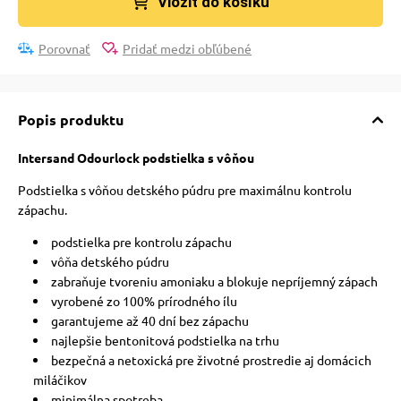
Vložit do košíku
vé poukazy
Porovnať
Pridať medzi obľúbené
Popis produktu
Intersand Odourlock podstielka s vôňou
Podstielka s vôňou detského púdru pre maximálnu kontrolu
zápachu.
podstielka pre kontrolu zápachu
vôňa detského púdru
zabraňuje tvoreniu amoniaku a blokuje nepríjemný zápach
vyrobené zo 100% prírodného ílu
garantujeme až 40 dní bez zápachu
najlepšie bentonitová podstielka na trhu
bezpečná a netoxická pre životné prostredie aj domácich
miláčikov
minimálna spotreba