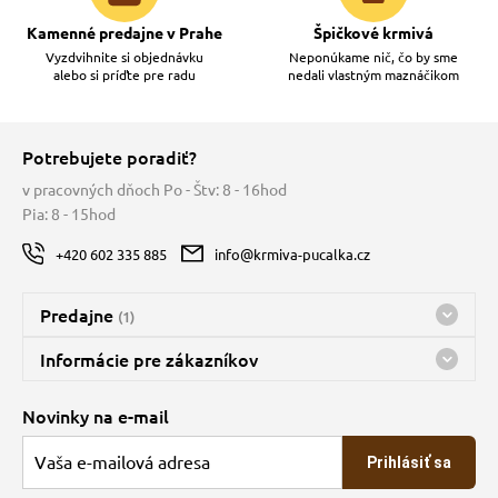
Kamenné predajne v Prahe
Špičkové krmivá
Vyzdvihnite si objednávku
Neponúkame nič, čo by sme
alebo si príďte pre radu
nedali vlastným maznáčikom
Potrebujete poradiť?
v pracovných dňoch Po - Štv: 8 - 16hod
Pia: 8 - 15hod
+420 602 335 885
info@krmiva-pucalka.cz
Predajne
(1)
Predajňa a sklad Kbely
Informácie pre zákazníkov
Bohužiaľ, momentálne máme zatvorené
Doprava
Novinky na e-mail
O spoločnosti
Prihlásiť sa
Veľkoobchod