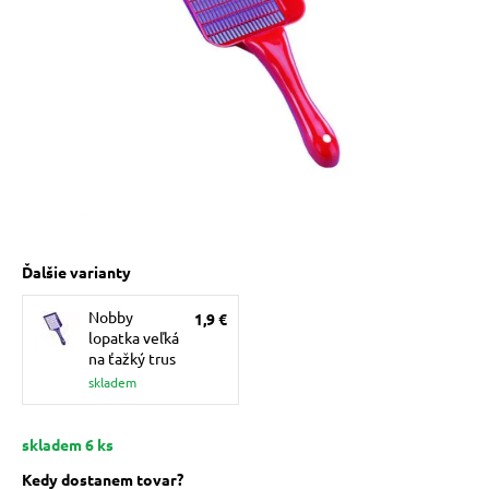
 prostriedky
 a vitamíny
 pre psov
Ďalšie varianty
pre psov
Nobby
1,9 €
lopatka veľká
 pre psov
na ťažký trus
skladem
e pre psov
skladem 6 ks
Kedy dostanem tovar?