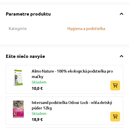
vé poukazy
Parametre produktu
Kategórie
Hygiena a podstielka
Ešte niečo navyše
Almo Nature - 100% ekologická podstielka pro
mačky
Skladem
10,0 €
Intersand podstielka Odour Lock - vôňa detský
púder 12kg
Skladem
18,9 €