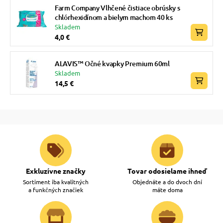
Farm Company Vlhčené čistiace obrúsky s
chlórhexidínom a bielym machom 40 ks
Skladem
4,0 €
ALAVIS™ Očné kvapky Premium 60ml
Skladem
14,5 €
Exkluzívne značky
Tovar odosielame ihneď
Sortiment iba kvalitných
Objednáte a do dvoch dní
a funkčných značiek
máte doma