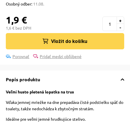
 a ohlávky
Osobný odber:
11.08.
1,9 €
+
re psov
-
1,6 € bez DPH
Vložit do košíku
my
Porovnať
Pridať medzi obľúbené
výcvik
Popis produktu
osť
Veľmi husto pletená lopatka na trus
nie so psom
Vďaka jemnej mriežke na dne prepadáva čisté podstielku späť do
toalety, takže nedochádza k zbytočným stratám.
Ideálne pre veľmi jemné hrudkujúce stelivo.