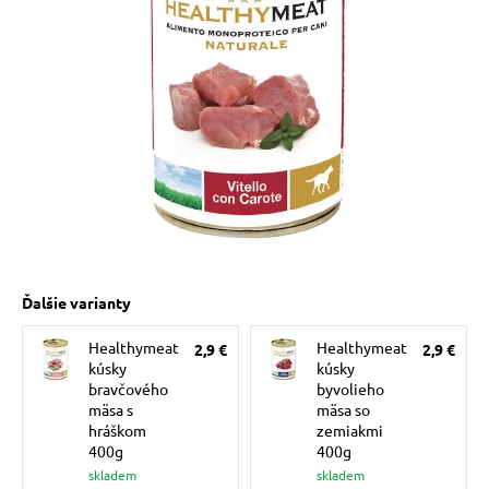
 prostriedky
pre mačky
 a vitamíny
ky a pelechy
re mačky
Ďalšie varianty
Healthymeat
Healthymeat
2,9 €
2,9 €
my
kúsky
kúsky
bravčového
byvolieho
mäsa s
mäsa so
e pre mačky
hráškom
zemiakmi
400g
400g
skladem
skladem