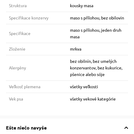
Struktura
kousky masa
Specifikace konzervy
maso s přílohou, bez obilovin
maso s přílohou, jeden druh
Specifikace
masa
Zloženie
mrkva
bez obilnín, bez umelých
Alergény
konzervantov, bez kukurice,
pšenice alebo sóje
Veľkosť plemena
všetky veľkosti
Vek psa
všetky vekové kategórie
Ešte niečo navyše