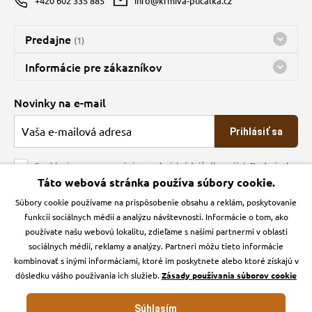
+420 602 335 885
info@krmiva-pucalka.cz
Predajne
(1)
Predajňa a sklad Kbely
Informácie pre zákazníkov
Bohužiaľ, momentálne máme zatvorené
Doprava
Novinky na e-mail
O spoločnosti
Prihlásiť sa
Veľkoobchod
Obchodné podmienky
Souhlasím se zpracováním osobních údajů dle našich
Podmínek
ochrany osobních údajů
Táto webová stránka používa súbory cookie.
Kontakt
Súbory cookie používame na prispôsobenie obsahu a reklám, poskytovanie
Krmiva Pučálka na sociálnych sieťach
Podmienky ochrany osobných údajov
funkcií sociálnych médií a analýzu návštevnosti. Informácie o tom, ako
Zásady používanie cookies a Google Analytics
používate našu webovú lokalitu, zdieľame s našimi partnermi v oblasti
Instagran
Facebook
sociálnych médií, reklamy a analýzy. Partneri môžu tieto informácie
kombinovať s inými informáciami, ktoré im poskytnete alebo ktoré získajú v
dôsledku vášho používania ich služieb.
Zásady používania súborov cookie
Súhlasím