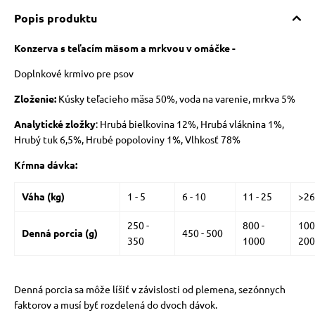
Popis produktu
Konzerva s teľacím mäsom a mrkvou v omáčke -
Doplnkové krmivo pre psov
Zloženie:
Kúsky teľacieho mäsa
50%, voda na varenie, mrkva 5%
Analytické zložky
: Hrubá bielkovina 12%, Hrubá vláknina 1%,
Hrubý tuk 6,5%, Hrubé popoloviny 1%, Vlhkosť 78%
Kŕmna
dávka:
Váha (kg)
1 - 5
6 - 10
11 - 25
>26
250 -
800 -
100
Denná porcia (g)
450 - 500
350
1000
200
Denná porcia sa môže líšiť v závislosti od plemena, sezónnych
faktorov a musí byť rozdelená do dvoch dávok.