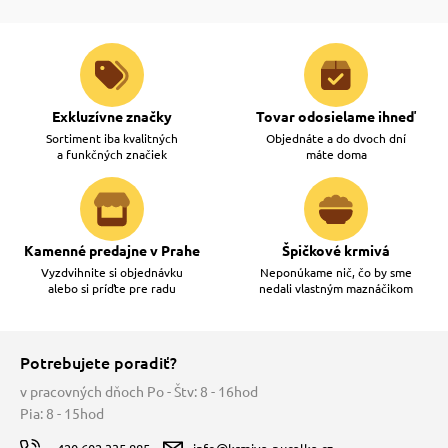
Exkluzívne značky
Tovar odosielame ihneď
Sortiment iba kvalitných
Objednáte a do dvoch dní
a funkčných značiek
máte doma
Kamenné predajne v Prahe
Špičkové krmivá
Vyzdvihnite si objednávku
Neponúkame nič, čo by sme
alebo si príďte pre radu
nedali vlastným maznáčikom
Potrebujete poradiť?
v pracovných dňoch Po - Štv: 8 - 16hod
Pia: 8 - 15hod