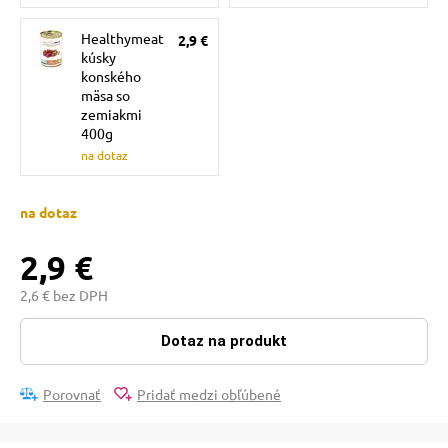
pre mačky
Healthymeat
2,9 €
kúsky
konského
 pre mačky
mäsa so
zemiakmi
400g
ie podložky
na dotaz
na dotaz
vé poukazy
2,9 €
2,6 € bez DPH
Dotaz na produkt
Porovnať
Pridať medzi obľúbené