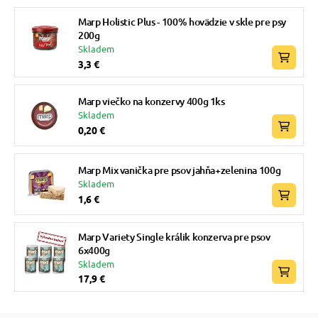
Marp Holistic Plus - 100% hovädzie v skle pre psy
200g
Skladem
3,3 €
Marp viečko na konzervy 400g 1ks
Skladem
0,20 €
Marp Mix vanička pre psov jahňa+zelenina 100g
Skladem
1,6 €
Marp Variety Single králik konzerva pre psov
6x400g
Skladem
17,9 €