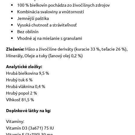
100 % bielkovín pochádza zo živočíšnych zdrojov
Kombinácia svaloviny a vnútorností
Jemnější paštika
Vysoká chutnosť a stráviteľnosť
Bez obilnín
Vhodné aj na miešanie s granulami
Zloženie:
Mäso a živočíšne deriváty (kuracie 33 %, teľacie 26 %),
Minerály, Oleje a tuky (ľanový olej 0,2 %)
Analytické zložky:
Hrubá bielkovina 9,5 %
Hrubý tuk 6 %
Hrubá vláknina 0,4 %
Hrubý popol 2 %
Vlhkosť 81,5 %
Doplnkové látky na kg:
Vitamíny:
Vitamín D3 (3a671) 75 IU
Vitamín E (3a700) 30 mg