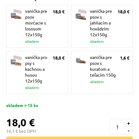
pre mačky
vanička pre
vanička pre
18,0 €
18,0 €
psov
psov s
morčacie s
jahňacím a
 pre mačky
lososom
hovädzím
12x150g
12x150g
skladem
skladem
ie podložky
vanička pro
vanička pre
18,0 €
1,6 €
psy s
psov s
vé poukazy
kachnou a
kuraťom a
husou
teľacím 150g
12x150g
skladem
skladem
skladem > 15 ks
18,0 €
+
-
16,1 € bez DPH