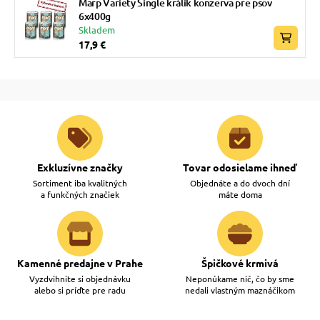
Marp Variety Single králik konzerva pre psov
6x400g
Skladem
17,9 €
Exkluzívne značky
Tovar odosielame ihneď
Sortiment iba kvalitných
Objednáte a do dvoch dní
a funkčných značiek
máte doma
Kamenné predajne v Prahe
Špičkové krmivá
Vyzdvihnite si objednávku
Neponúkame nič, čo by sme
alebo si príďte pre radu
nedali vlastným maznáčikom