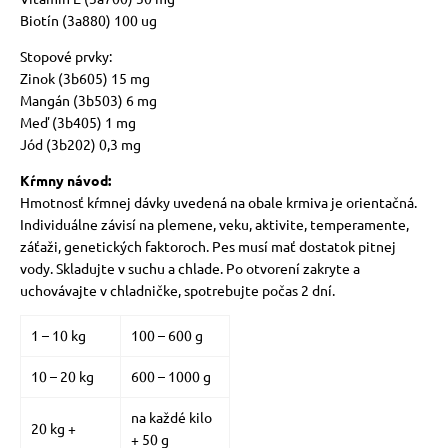
Biotín (3a880) 100 ug
Stopové prvky:
Zinok (3b605) 15 mg
Mangán (3b503) 6 mg
Meď (3b405) 1 mg
Jód (3b202) 0,3 mg
Kŕmny návod:
Hmotnosť kŕmnej dávky uvedená na obale krmiva je orientačná.
Individuálne závisí na plemene, veku, aktivite, temperamente,
záťaži, genetických faktoroch. Pes musí mať dostatok pitnej
vody.
Skladujte v suchu a chlade. Po otvorení zakryte a
uchovávajte v chladničke, spotrebujte počas 2 dní.
1 – 10 kg
100 – 600 g
10 – 20 kg
600 – 1000 g
na každé kilo
20 kg +
+ 50 g