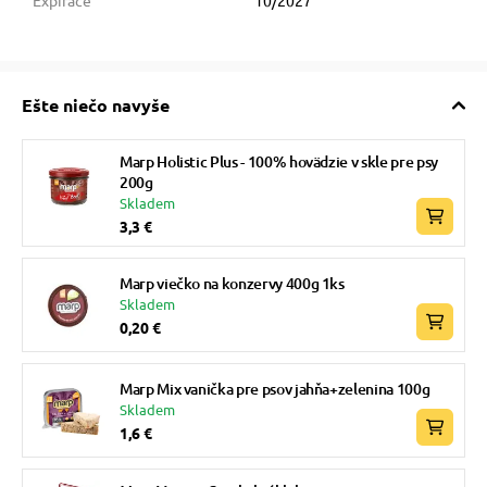
Expirace
10/2027
Ešte niečo navyše
Marp Holistic Plus - 100% hovädzie v skle pre psy
200g
Skladem
3,3 €
Marp viečko na konzervy 400g 1ks
Skladem
0,20 €
Marp Mix vanička pre psov jahňa+zelenina 100g
Skladem
1,6 €