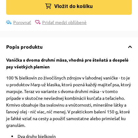
Vložit do košíku
Porovnať
Pridať medzi obľúbené
Popis produktu
Vanička s dvoma druhmi mäsa, vhodná pre šteňatá a dospelé
psy všetkých plemien
100 % bielkovín zo živočíšnych zdrojov v lahodnej vaničke - to je
u produktov Marp už klasika, ktorú pozná každý majiteľ psa, ktorý
marpuje. Teraz vo variante s dvoma druhmi mäsa - v tomto
prípade v skutočne nevšednej kombinácii kurčaťa a teľacieho.
Krmivo obsahuje iba svalovinu a vnútornosti, minerálne látky a
ľanový olej - nič viac, nič menej. V praktickom balení 150 g, ktoré
je ľahké vziať na cesty a použiť samostatne alebo primiešať ku
granulám.
Dva druhy bielkovín