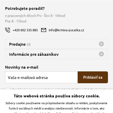
Potrebujete poradiť?
v pracovných dňoch Po - Štv: 8 - 16hod
Pia: 8 - 15hod
+420 602 335 885
info@krmiva-pucalka.cz
Predajne
(1)
Predajňa a sklad Kbely
Informácie pre zákazníkov
nes máme otvorené 08:00 - 15:00
Doprava
Novinky na e-mail
O spoločnosti
Prihlásiť sa
Veľkoobchod
Obchodné podmienky
Souhlasím se zpracováním osobních údajů dle našich
Podmínek
ochrany osobních údajů
Táto webová stránka používa súbory cookie.
Kontakt
Súbory cookie používame na prispôsobenie obsahu a reklám, poskytovanie
Krmiva Pučálka na sociálnych sieťach
Podmienky ochrany osobných údajov
funkcií sociálnych médií a analýzu návštevnosti. Informácie o tom, ako
Zásady používanie cookies a Google Analytics