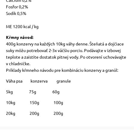
Calcium 0,2%
Fosfor 0,2%
Sodík 0,5%
ME 1200 kcal / kg
Kŕmny návod:
400g konzervy na každých 10kg váhy denne. Šteňatá a dojčiace
suky môžu potrebovať 2-3x väčšiu porciu. Podávajte v izbovej
teplote a zaistite dostatok pitnej vody. Po otvorení uchovávajte
v chladničke.
Príklady kŕmneho návodu pre kombináciu konzervy a granúl:
Váha psa konzerva granule
5kg 75g 60g
10kg 150g 100g
20kg 200g 200g