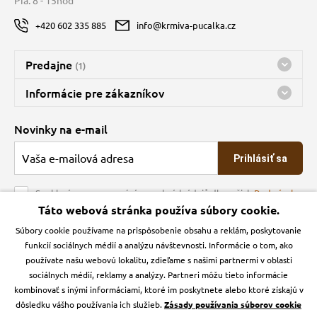
+420 602 335 885
info@krmiva-pucalka.cz
Predajne
(1)
Predajňa a sklad Kbely
Informácie pre zákazníkov
Bohužiaľ, momentálne máme zatvorené
Doprava
Novinky na e-mail
O spoločnosti
Prihlásiť sa
Veľkoobchod
Obchodné podmienky
Souhlasím se zpracováním osobních údajů dle našich
Podmínek
ochrany osobních údajů
Táto webová stránka používa súbory cookie.
Kontakt
Súbory cookie používame na prispôsobenie obsahu a reklám, poskytovanie
Krmiva Pučálka na sociálnych sieťach
Podmienky ochrany osobných údajov
funkcií sociálnych médií a analýzu návštevnosti. Informácie o tom, ako
Zásady používanie cookies a Google Analytics
používate našu webovú lokalitu, zdieľame s našimi partnermi v oblasti
Instagran
Facebook
sociálnych médií, reklamy a analýzy. Partneri môžu tieto informácie
kombinovať s inými informáciami, ktoré im poskytnete alebo ktoré získajú v
dôsledku vášho používania ich služieb.
Zásady používania súborov cookie