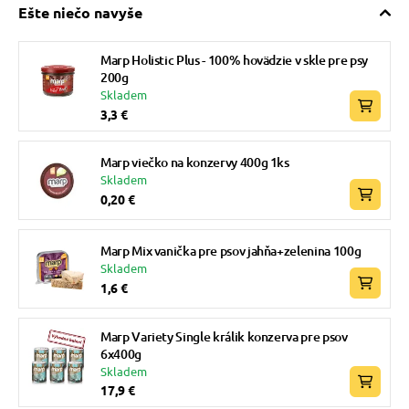
Ešte niečo navyše
Marp Holistic Plus - 100% hovädzie v skle pre psy
200g
Skladem
3,3 €
Marp viečko na konzervy 400g 1ks
Skladem
0,20 €
Marp Mix vanička pre psov jahňa+zelenina 100g
Skladem
1,6 €
Marp Variety Single králik konzerva pre psov
6x400g
Skladem
17,9 €