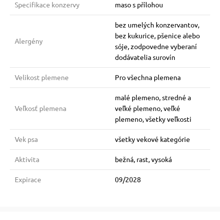
Specifikace konzervy
maso s přílohou
bez umelých konzervantov,
bez kukurice, pšenice alebo
Alergény
sóje, zodpovedne vyberaní
dodávatelia surovín
Velikost plemene
Pro všechna plemena
malé plemeno, stredné a
Veľkosť plemena
veľké plemeno, veľké
plemeno, všetky veľkosti
Vek psa
všetky vekové kategórie
Aktivita
bežná, rast, vysoká
Expirace
09/2028