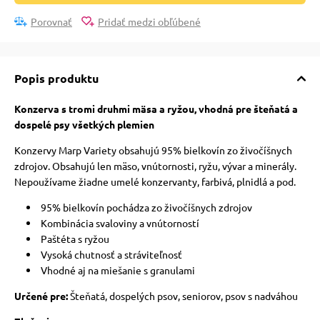
Porovnať
Pridať medzi obľúbené
Popis produktu
Konzerva s tromi druhmi mäsa a ryžou, vhodná pre šteňatá a
dospelé psy všetkých plemien
Konzervy Marp Variety obsahujú 95% bielkovín zo živočíšnych
zdrojov. Obsahujú len mäso, vnútornosti, ryžu, vývar a minerály.
Nepoužívame žiadne umelé konzervanty, farbivá, plnidlá a pod.
95% bielkovín pochádza zo živočíšnych zdrojov
Kombinácia svaloviny a vnútorností
Paštéta s ryžou
Vysoká chutnosť a stráviteľnosť
Vhodné aj na miešanie s granulami
Určené pre:
Šteňatá, dospelých psov, seniorov, psov s nadváhou