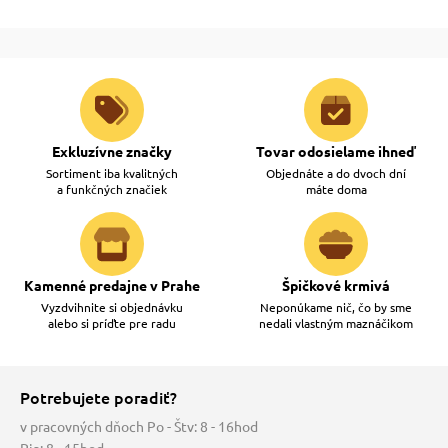
Exkluzívne značky
Tovar odosielame ihneď
Sortiment iba kvalitných
Objednáte a do dvoch dní
a funkčných značiek
máte doma
Kamenné predajne v Prahe
Špičkové krmivá
Vyzdvihnite si objednávku
Neponúkame nič, čo by sme
alebo si príďte pre radu
nedali vlastným maznáčikom
Potrebujete poradiť?
v pracovných dňoch Po - Štv: 8 - 16hod
Pia: 8 - 15hod