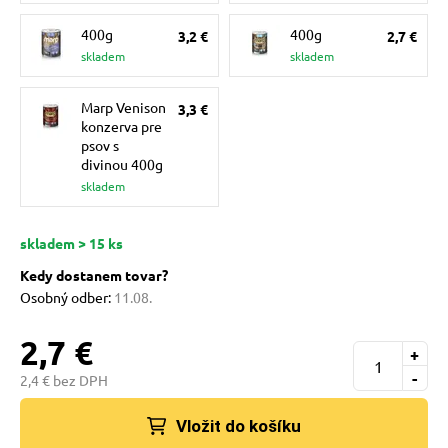
pre mačky
400g
400g
3,2 €
2,7 €
skladem
skladem
 pre mačky
Marp Venison
3,3 €
konzerva pre
psov s
ie podložky
divinou 400g
skladem
vé poukazy
skladem > 15 ks
Kedy dostanem tovar?
Osobný odber:
11.08.
2,7 €
+
-
2,4 € bez DPH
Vložit do košíku