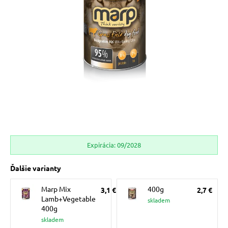
 prostriedky
pre mačky
 a vitamíny
ky a pelechy
re mačky
Expirácia: 09/2028
my
Ďalšie varianty
Marp Mix
400g
3,1 €
2,7 €
e pre mačky
Lamb+Vegetable
skladem
400g
skladem