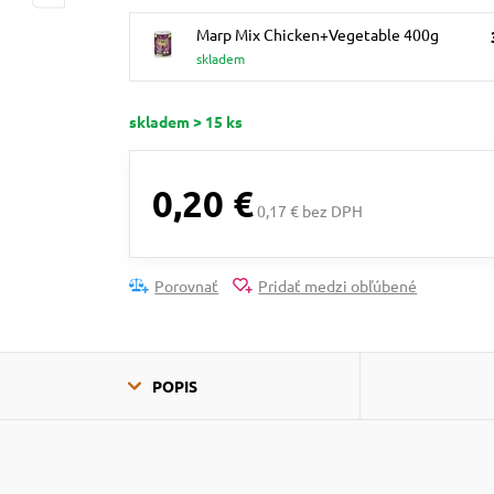
Marp Mix Chicken+Vegetable 400g
skladem
skladem > 15 ks
0,20 €
0,17 € bez DPH
Porovnať
Pridať medzi obľúbené
POPIS