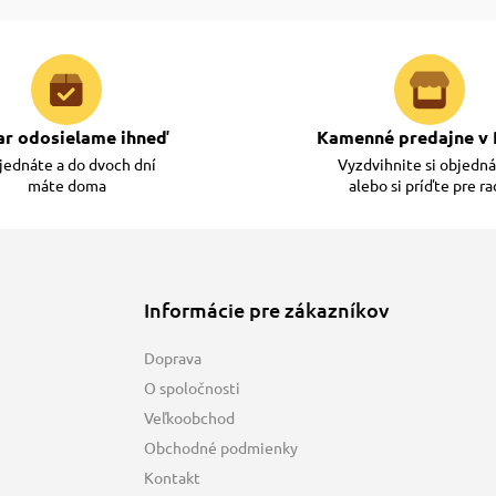
ar odosielame ihneď
Kamenné predajne v 
ednáte a do dvoch dní
Vyzdvihnite si objedn
máte doma
alebo si príďte pre r
Informácie pre zákazníkov
Doprava
O spoločnosti
Veľkoobchod
Obchodné podmienky
Kontakt