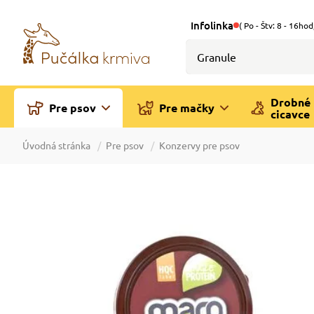
Infolinka
( Po - Štv: 8 - 16hod
Drobné
Pre psov
Pre mačky
cicavce
Úvodná stránka
Pre psov
Konzervy pre psov