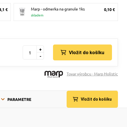
Marp - odmerka na granule 1ks
3,1 €
0,10 €
skladem
+
Vložit do košíku
-
Tovar výrobcu - Marp Holistic
PARAMETRE
Vložit do košíku