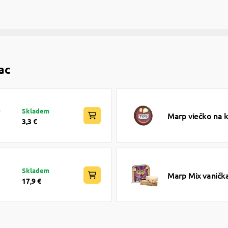
ac
e
Skladem
Marp viečko na 
3,3 €
Skladem
Marp Mix vanička
17,9 €