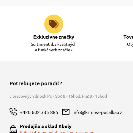
Exkluzívne značky
Tov
Sortiment iba kvalitných
Obj
a funkčných značiek
Potrebujete poradiť?
v pracovných dňoch Po - Štv: 8 - 16hod
,
Pia: 8 - 15hod
+420 602 335 885
info@krmiva-pucalka.cz
Predajňa a sklad Kbely
Bohužiaľ, momentálne máme zatvorené