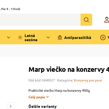
,
Pia: 8 - 15hod)
Letná
Antiparazitiká
sezóna
Marp viečko na konzervy 
Náš kód: MAR027
Kategórie:
Konzervy pre psov
Praktické viečko Marp na konzervy 400g
Celý popis
Ďalšie varianty