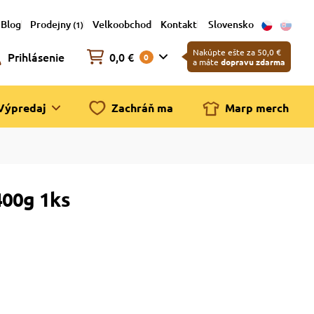
Blog
Prodejny
Velkoobchod
Kontakt
Slovensko
(1)
Nakúpte ešte za 50,0 €
Prihlásenie
0,0 €
0
a máte
dopravu zdarma
Výpredaj
Zachráň ma
Marp merch
400g 1ks