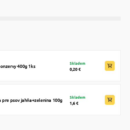
Skladem
konzervy 400g 1ks
0,20 €
Skladem
 pre psov jahňa+zelenina 100g
1,6 €