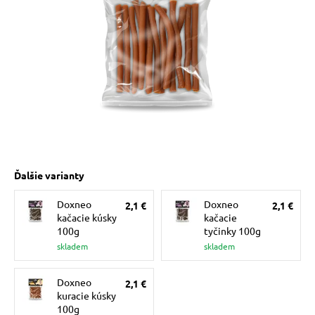
 prostriedky
pre mačky
 a vitamíny
ky a pelechy
Ďalšie varianty
re mačky
Doxneo
Doxneo
2,1 €
2,1 €
kačacie kúsky
kačacie
my
100g
tyčinky 100g
skladem
skladem
e pre mačky
Doxneo
2,1 €
kuracie kúsky
100g