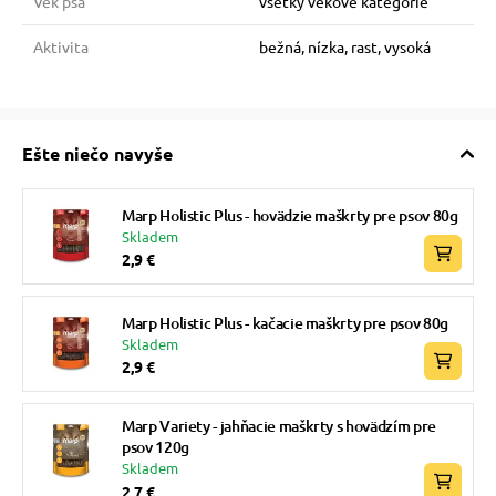
Vek psa
všetky vekové kategórie
Aktivita
bežná, nízka, rast, vysoká
Ešte niečo navyše
Marp Holistic Plus - hovädzie maškrty pre psov 80g
Skladem
2,9 €
Marp Holistic Plus - kačacie maškrty pre psov 80g
Skladem
2,9 €
Marp Variety - jahňacie maškrty s hovädzím pre
psov 120g
Skladem
2,7 €