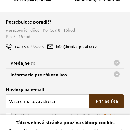
Potrebujete poradiť?
v pracovných dňoch Po - Štv: 8 - 16hod
Pia: 8 - 15hod
+420 602 335 885
info@krmiva-pucalka.cz
Predajne
(1)
Predajňa a sklad Kbely
Informácie pre zákazníkov
Bohužiaľ, momentálne máme zatvorené
Doprava
Novinky na e-mail
O spoločnosti
Prihlásiť sa
Veľkoobchod
Obchodné podmienky
Souhlasím se zpracováním osobních údajů dle našich
Podmínek
ochrany osobních údajů
Táto webová stránka používa súbory cookie.
Kontakt