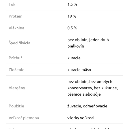
Tuk
1.5 %
Protein
19 %
Vláknina
0.5 %
bez obilnín, jeden druh
Špecifikácia
bielkovín
Príchuť
kuracie
Zloženie
kuracie mäso
bez obilnín, bez umelých
Alergény
konzervantov, bez kukurice,
pšenice alebo sóje
Použitie
žuvacie, odmeňovacie
Veľkosť plemena
všetky veľkosti