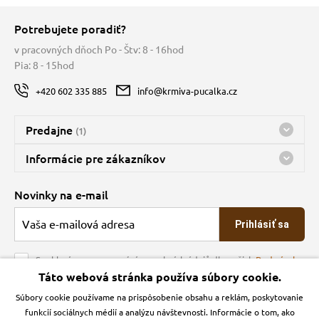
Potrebujete poradiť?
v pracovných dňoch Po - Štv: 8 - 16hod
Pia: 8 - 15hod
+420 602 335 885
info@krmiva-pucalka.cz
Predajne
(1)
Predajňa a sklad Kbely
Informácie pre zákazníkov
nes máme otvorené 08:00 - 15:00
Doprava
Novinky na e-mail
O spoločnosti
Prihlásiť sa
Veľkoobchod
Obchodné podmienky
Souhlasím se zpracováním osobních údajů dle našich
Podmínek
ochrany osobních údajů
Táto webová stránka používa súbory cookie.
Kontakt
Súbory cookie používame na prispôsobenie obsahu a reklám, poskytovanie
Krmiva Pučálka na sociálnych sieťach
Podmienky ochrany osobných údajov
funkcií sociálnych médií a analýzu návštevnosti. Informácie o tom, ako