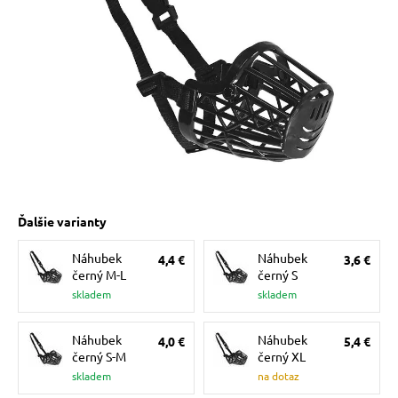
 prostriedky
pre mačky
 a vitamíny
ky a pelechy
Ďalšie varianty
re mačky
Náhubek
Náhubek
4,4 €
3,6 €
černý M-L
černý S
my
skladem
skladem
Náhubek
Náhubek
4,0 €
5,4 €
e pre mačky
černý S-M
černý XL
skladem
na dotaz