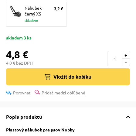
pre mačky
Náhubek
3,2 €
černý XS
skladem
 pre mačky
skladem 3 ks
ie podložky
4,8 €
+
-
4,0 € bez DPH
vé poukazy
Vložit do košíku
Porovnať
Pridať medzi obľúbené
Popis produktu
Plastový náhubok pre psov Nobby