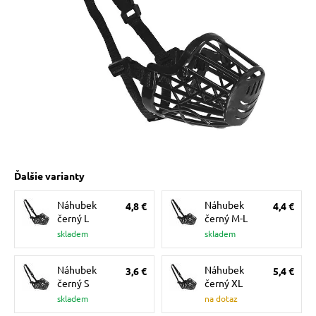
 prostriedky
pre mačky
 a vitamíny
ky a pelechy
Ďalšie varianty
re mačky
Náhubek
Náhubek
4,8 €
4,4 €
černý L
černý M-L
my
skladem
skladem
Náhubek
Náhubek
3,6 €
5,4 €
e pre mačky
černý S
černý XL
skladem
na dotaz