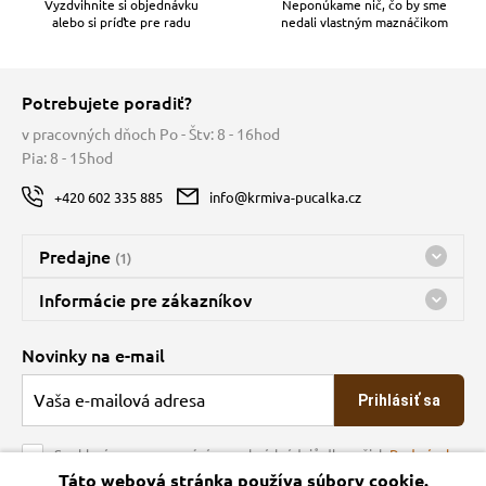
Vyzdvihnite si objednávku
Neponúkame nič, čo by sme
alebo si príďte pre radu
nedali vlastným maznáčikom
Potrebujete poradiť?
v pracovných dňoch Po - Štv: 8 - 16hod
Pia: 8 - 15hod
+420 602 335 885
info@krmiva-pucalka.cz
Predajne
(1)
Predajňa a sklad Kbely
Informácie pre zákazníkov
Bohužiaľ, momentálne máme zatvorené
Doprava
Novinky na e-mail
O spoločnosti
Prihlásiť sa
Veľkoobchod
Obchodné podmienky
Souhlasím se zpracováním osobních údajů dle našich
Podmínek
ochrany osobních údajů
Táto webová stránka používa súbory cookie.
Kontakt