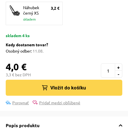
pre mačky
Náhubek
3,2 €
černý XS
skladem
 pre mačky
skladem 4 ks
ie podložky
Kedy dostanem tovar?
Osobný odber:
11.08.
vé poukazy
4,0 €
+
-
3,3 € bez DPH
Vložit do košíku
Porovnať
Pridať medzi obľúbené
Popis produktu