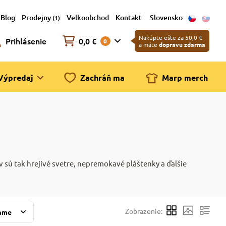
Blog
Prodejny
Velkoobchod
Kontakt
Slovensko
(1)
Nakúpte ešte za 50,0 €
Prihlásenie
0,0 €
0
a máte
dopravu zdarma
Výpredaj
Zachráň ma
Marp merch
v sú tak hrejivé svetre, nepremokavé pláštenky a ďalšie
Zobrazenie:
ame