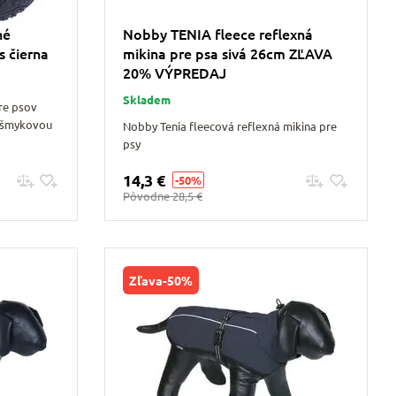
né
Nobby TENIA fleece reflexná
s čierna
mikina pre psa sivá 26cm ZĽAVA
20% VÝPREDAJ
Skladem
re psov
išmykovou
Nobby Tenia fleecová reflexná mikina pre
psy
14,3 €
-50%
Pridať do košíku
Pôvodne
28,5 €
Zľava
-50%