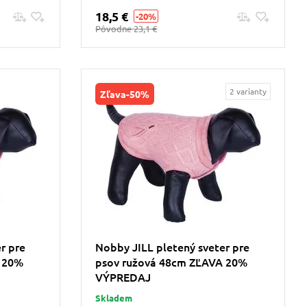
18,5 €
-20%
Pridať do košíku
Pôvodne
23,1 €
2 varianty
Zľava
-50%
r pre
Nobby JILL pletený sveter pre
 20%
psov ružová 48cm ZĽAVA 20%
VÝPREDAJ
Skladem