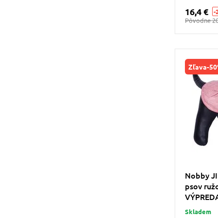
16,4 €
-
Pôvodne
20
Zľava
-5
Nobby JI
psov ru
VÝPRED
Skladem