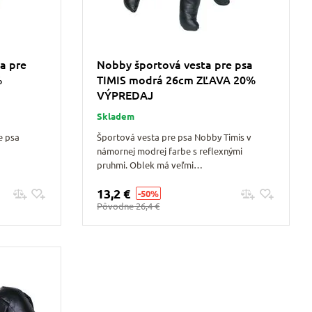
a pre
Nobby športová vesta pre psa
%
TIMIS modrá 26cm ZĽAVA 20%
VÝPREDAJ
Skladem
e psa
Športová vesta pre psa Nobby Timis v
námornej modrej farbe s reflexnými
pruhmi. Oblek má veľmi…
13,2 €
-50%
Pridať do košíku
Pôvodne
26,4 €