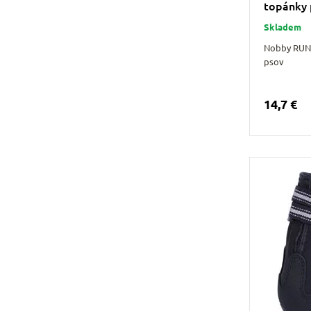
topánky 
Skladem
Nobby RUN
psov
14,7 €