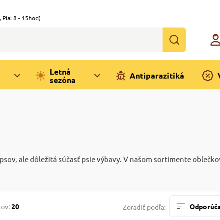
,
Pia: 8 - 15hod)
Letná
Antiparazitiká
sezóna
 psov, ale dôležitá súčasť psie výbavy. V našom sortimente oblečko
tov:
20
Odporúč
Zoradiť podľa: