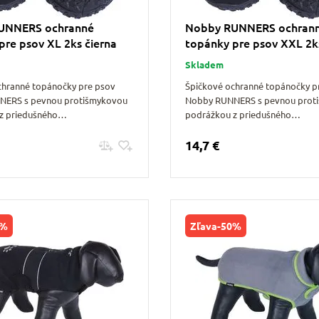
UNNERS ochranné
Nobby RUNNERS ochran
pre psov XL 2ks čierna
topánky pre psov XXL 2k
Skladem
chranné topánočky pre psov
Špičkové ochranné topánočky p
NERS s pevnou protišmykovou
Nobby RUNNERS s pevnou prot
z priedušného…
podrážkou z priedušného…
14,7 €
Pridať do košíku
Pridať do košíku
0%
Zľava
-50%