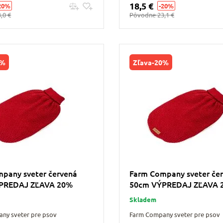
18,5 €
20%
-20%
Pridať do košíku
Pridať do košíku
,0 €
Pôvodne
23,1 €
0%
Zľava
-20%
pany sveter červená
Farm Company sveter če
PREDAJ ZĽAVA 20%
50cm VÝPREDAJ ZĽAVA 
Skladem
ny sveter pre psov
Farm Company sveter pre psov