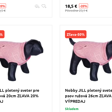
18,5 €
20%
-20%
Pridať do košíku
Pridať do košíku
,5 €
Pôvodne
23,1 €
0%
Zľava
-50%
LL pletený sveter pre
Nobby JILL pletený svete
žová 20cm ZĽAVA 20%
psov ružová 26cm ZĽAVA
AJ
VÝPREDAJ
Skladem