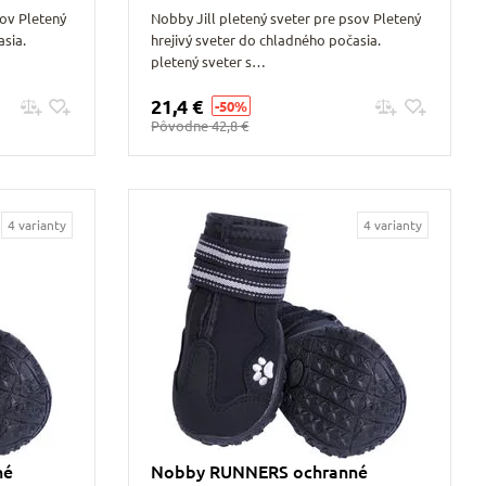
sov Pletený
Nobby Jill pletený sveter pre psov Pletený
asia.
hrejivý sveter do chladného počasia.
pletený sveter s…
21,4 €
-50%
Pridať do košíku
Pôvodne
42,8 €
4 varianty
4 varianty
né
Nobby RUNNERS ochranné