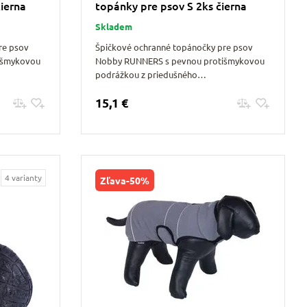
ierna
topánky pre psov S 2ks čierna
Skladem
re psov
Špičkové ochranné topánočky pre psov
išmykovou
Nobby RUNNERS s pevnou protišmykovou
podrážkou z priedušného…
15,1 €
Pridať do košíku
4 varianty
Zľava
-50%