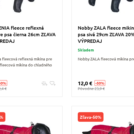
NIA fleece reflexná
Nobby ZALA fleece mikin
re psa čierna 26cm ZĽAVA
psa sivá 29cm ZĽAVA 20
PREDAJ
VÝPREDAJ
Skladem
 fleecová reflexná mikina pre
Nobby ZALA fleecová mikina pr
 fleecová mikina do chladného
12,0 €
50%
-50%
Pridať do košíku
Pridať do košíku
,4 €
Pôvodne
23,9 €
0%
Zľava
-50%