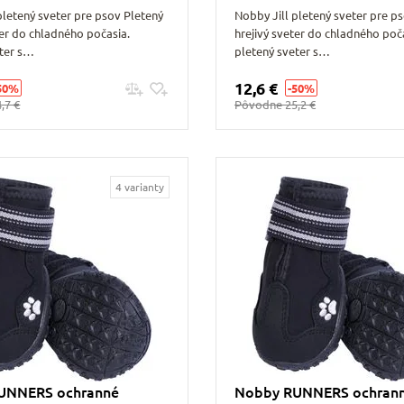
pletený sveter pre psov Pletený
Nobby Jill pletený sveter pre p
ter do chladného počasia.
hrejivý sveter do chladného poč
eter s…
pletený sveter s…
12,6 €
50%
-50%
Pridať do košíku
Pridať do košíku
,7 €
Pôvodne
25,2 €
4 varianty
UNNERS ochranné
Nobby RUNNERS ochran