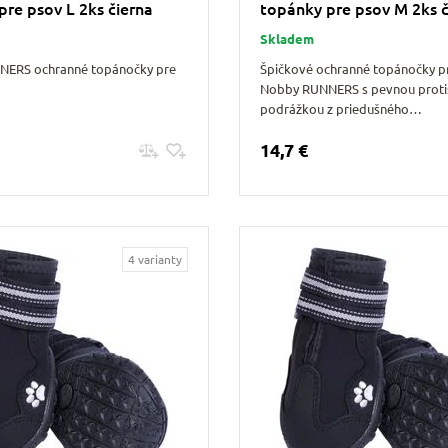
pre psov L 2ks čierna
topánky pre psov M 2ks č
Skladem
NERS ochranné topánočky pre
Špičkové ochranné topánočky p
Nobby RUNNERS s pevnou prot
podrážkou z priedušného…
14,7 €
Pridať do košíku
Pridať do košíku
4 varianty