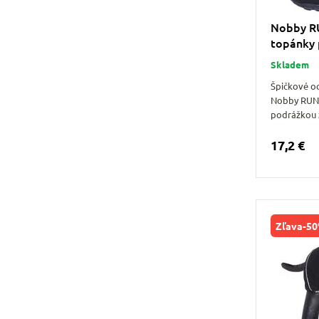
Nobby R
topánky 
Skladem
Špičkové o
Nobby RUN
podrážkou 
17,2 €
Zľava
-5