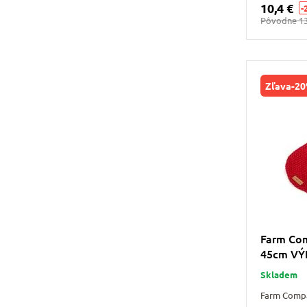
10,4 €
-
Pôvodne
13
Zľava
-2
Farm Com
45cm VÝ
Skladem
Farm Compa