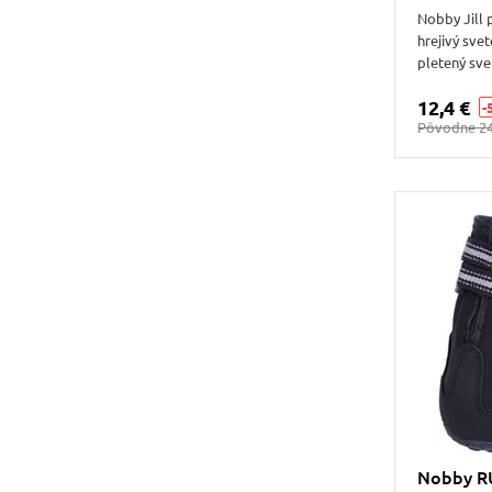
Nobby Jill 
hrejivý sve
pletený sv
12,4 €
-
Pôvodne
24
Nobby R