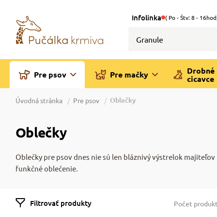
Infolinka
( Po - Štv: 8 - 16hod
Drobné
Pre psov
Pre mačky
cicavce
Oblečky
Úvodná stránka
Pre psov
Oblečky
Oblečky pre psov dnes nie sú len bláznivý výstrelok majiteľov
funkčné oblečenie.
Filtrovať produkty
Počet produk