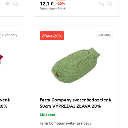
12,1 €
-20%
Pridať do košíku
Pôvodne
15,1 €
2 varianty
2 varianty
Zľava
-20%
rvená
Farm Company sveter šedozelená
20%
50cm VÝPREDAJ ZĽAVA 20%
Skladem
Farm Company sveter pre psov