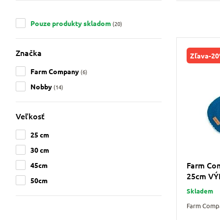
Pouze produkty skladom
(20)
Značka
Zľava
-2
Farm Company
(6)
Nobby
(14)
Veľkosť
25 cm
30 cm
Farm Co
45cm
25cm VÝ
50cm
Skladem
Farm Compa