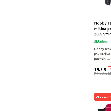
Nobby TE
mikina p
20% VÝ
Skladem
Nobby Tenia
psy Hrejivá
počasia. …
14,7 €
-
Pôvodne
29
Zľava
-5