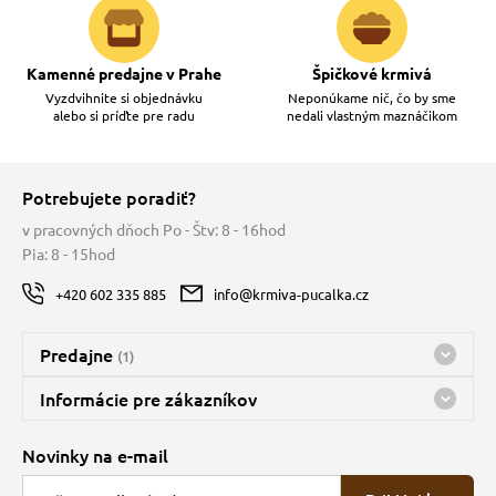
Kamenné predajne v Prahe
Špičkové krmivá
Vyzdvihnite si objednávku
Neponúkame nič, čo by sme
alebo si príďte pre radu
nedali vlastným maznáčikom
Potrebujete poradiť?
v pracovných dňoch Po - Štv: 8 - 16hod
Pia: 8 - 15hod
+420 602 335 885
info@krmiva-pucalka.cz
Predajne
(1)
Predajňa a sklad Kbely
Informácie pre zákazníkov
Bohužiaľ, momentálne máme zatvorené
Doprava
Novinky na e-mail
O spoločnosti