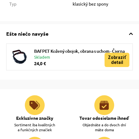
Typ
klasický bez spony
Ešte niečo navyše
BAFPET Kožený obojok, obrana s uchom - Čierna
Skladem
Zobraziť
detail
24,0 €
Exkluzívne značky
Tovar odosielame ihneď
Sortiment iba kvalitných
Objednáte a do dvoch dní
a funkčných značiek
máte doma