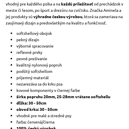
vhodný pre každého psíka a na
každú príležitosť
od prechádzok v
meste či lesom, po šport a drezúru na cvičisku. Značka Aminela a
jej produkty sú
výhradne českou výrobou
, ktorá sa zameriava na
zaujímavý dizajn a predovšetkým na kvalitu a funkčnosť.
softshellový obojok
pekný dizajn
výborné spracovanie
reflexné prvky
pevné prešívanie
kvalitný nylonový popruh
podšitý softshellom
príjemný materiál
nezarezáva sa do krku psa
kovové komponenty v čiernej farbe
šírka popruhu 20mm, 25-28mm vrátane softshellu
dľžka: 30 - 50cm
obvod krku: 30 - 50cm
vhodné pre malé a stredné psy
farba: červená/čierna
100% český výrobok