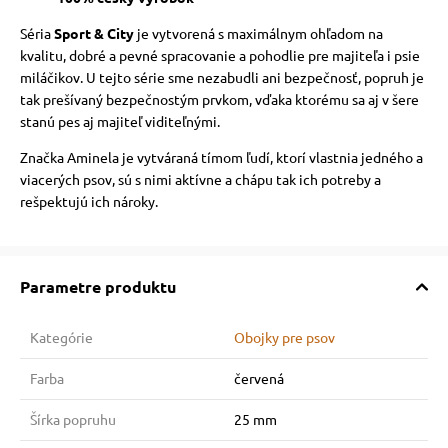
Séria
Sport & City
je vytvorená s maximálnym ohľadom na
kvalitu, dobré a pevné spracovanie a pohodlie pre majiteľa i psie
miláčikov. U tejto série sme nezabudli ani bezpečnosť, popruh je
tak prešívaný bezpečnostým prvkom, vďaka ktorému sa aj v šere
stanú pes aj majiteľ viditeľnými.
Značka Aminela je vytváraná tímom ľudí, ktorí vlastnia jedného a
viacerých psov, sú s nimi aktívne a chápu tak ich potreby a
rešpektujú ich nároky.
Parametre produktu
Kategórie
Obojky pre psov
Farba
červená
Šírka popruhu
25 mm