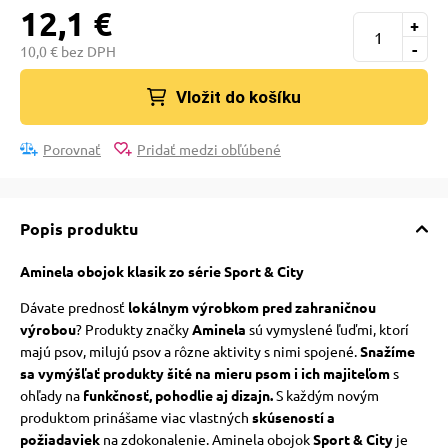
12,1 €
+
-
10,0 € bez DPH
Vložit do košíku
Porovnať
Pridať medzi obľúbené
Popis produktu
Aminela obojok klasik zo série Sport & City
Dávate prednosť
lokálnym výrobkom pred zahraničnou
výrobou
? Produkty značky
Aminela
sú vymyslené ľuďmi, ktorí
majú psov, milujú psov a rôzne aktivity s nimi spojené.
Snažíme
sa vymýšľať produkty šité na mieru psom i ich majiteľom
s
ohľady na
funkčnosť, pohodlie aj dizajn.
S každým novým
produktom prinášame viac vlastných
skúseností a
požiadaviek
na zdokonalenie. Aminela obojok
Sport & City
je