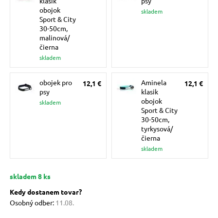
klasik
psy
pre mačky
obojok
skladem
Sport & City
30-50cm,
malinová/
 pre mačky
čierna
skladem
ie podložky
obojek pro
Aminela
12,1 €
12,1 €
psy
klasik
obojok
skladem
vé poukazy
Sport & City
30-50cm,
tyrkysová/
čierna
skladem
skladem 8 ks
Kedy dostanem tovar?
Osobný odber:
11.08.