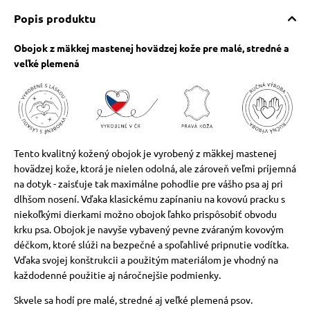
Popis produktu
Obojok z mäkkej mastenej hovädzej kože pre malé, stredné a
veľké plemená
Tento kvalitný kožený obojok je vyrobený z mäkkej mastenej
hovädzej kože, ktorá je nielen odolná, ale zároveň veľmi príjemná
na dotyk - zaisťuje tak maximálne pohodlie pre vášho psa aj pri
dlhšom nosení. Vďaka klasickému zapínaniu na kovovú pracku s
niekoľkými dierkami možno obojok ľahko prispôsobiť obvodu
krku psa. Obojok je navyše vybavený pevne zváraným kovovým
déčkom, ktoré slúži na bezpečné a spoľahlivé pripnutie vodítka.
Vďaka svojej konštrukcii a použitým materiálom je vhodný na
každodenné použitie aj náročnejšie podmienky.
Skvele sa hodí pre malé, stredné aj veľké plemená psov.