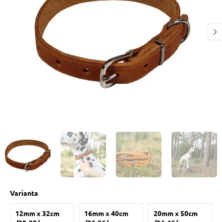
 prostriedky
pre mačky
 a vitamíny
ky a pelechy
re mačky
my
Varianta
e pre mačky
12mm x 32cm
16mm x 40cm
20mm x 50cm