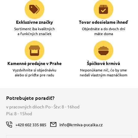
Exkluzívne značky
Tovar odosielame ihneď
Sortiment iba kvalitných
Objednáte a do dvoch dní
a funkčných značiek
máte doma
Kamenné predajne v Prahe
Špičkové krmivá
Vyzdvihnite si objednávku
Neponúkame nič, čo by sme
alebo si príďte pre radu
nedali vlastným maznáčikom
Potrebujete poradiť?
v pracovných dňoch Po - Štv: 8 - 16hod
Pia: 8 - 15hod
+420 602 335 885
info@krmiva-pucalka.cz