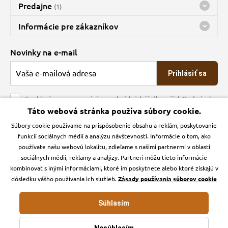
Predajne
(1)
Predajňa a sklad Kbely
Informácie pre zákazníkov
Bohužiaľ, momentálne máme zatvorené
Doprava
Novinky na e-mail
O spoločnosti
Prihlásiť sa
Veľkoobchod
Obchodné podmienky
Souhlasím se zpracováním osobních údajů dle našich
Podmínek
ochrany osobních údajů
Táto webová stránka používa súbory cookie.
Kontakt
Súbory cookie používame na prispôsobenie obsahu a reklám, poskytovanie
Krmiva Pučálka na sociálnych sieťach
Podmienky ochrany osobných údajov
funkcií sociálnych médií a analýzu návštevnosti. Informácie o tom, ako
Zásady používanie cookies a Google Analytics
používate našu webovú lokalitu, zdieľame s našimi partnermi v oblasti
Instagran
Facebook
sociálnych médií, reklamy a analýzy. Partneri môžu tieto informácie
kombinovať s inými informáciami, ktoré im poskytnete alebo ktoré získajú v
dôsledku vášho používania ich služieb.
Zásady používania súborov cookie
Súhlasím
Krmiva-pucalka.sk © 2026. Webdesign
Litvanyi.sk
.
E-shop vytvorila