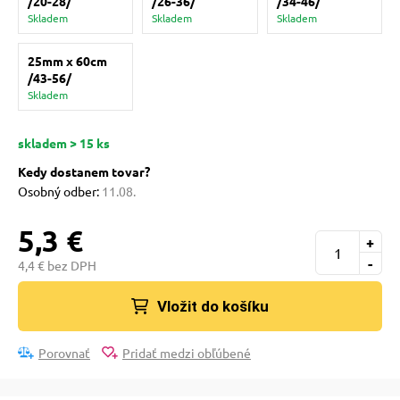
/20-28/
/26-36/
/34-46/
pre mačky
Skladem
Skladem
Skladem
25mm x 60cm
 pre mačky
/43-56/
Skladem
ie podložky
skladem > 15 ks
Kedy dostanem tovar?
vé poukazy
Osobný odber:
11.08.
5,3 €
+
-
4,4 € bez DPH
Vložit do košíku
Porovnať
Pridať medzi obľúbené