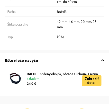
cm, do 60 cm
Farba
hnědá
12 mm, 16 mm, 20 mm, 25
Šírka popruhu
mm
Typ
kůže
Ešte niečo navyše
BAFPET Kožený obojok, obrana s uchom - Čierna
Skladem
Zobraziť
detail
24,0 €