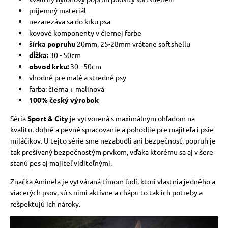
príjemný materiál
nezarezáva sa do krku psa
kovové komponenty v čiernej farbe
šírka popruhu
20mm, 25-28mm vrátane softshellu
dĺžka:
30 - 50cm
obvod krku:
30 - 50cm
vhodné pre malé a stredné psy
farba: čierna + malinová
100% český výrobok
Séria
Sport & City
je vytvorená s maximálnym ohľadom na
kvalitu, dobré a pevné spracovanie a pohodlie pre majiteľa i psie
miláčikov. U tejto série sme nezabudli ani bezpečnosť, popruh je
tak prešívaný bezpečnostým prvkom, vďaka ktorému sa aj v šere
stanú pes aj majiteľ viditeľnými.
Značka Aminela je vytváraná tímom ľudí, ktorí vlastnia jedného a
viacerých psov, sú s nimi aktívne a chápu to tak ich potreby a
rešpektujú ich nároky.