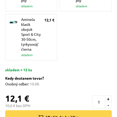
psy
psy
pre mačky
skladem
skladem
Aminela
12,1 €
 pre mačky
klasik
obojok
Sport & City
ie podložky
30-50cm,
tyrkysová/
čierna
skladem
vé poukazy
skladem > 15 ks
Kedy dostanem tovar?
Osobný odber:
10.08.
12,1 €
+
-
10,0 € bez DPH