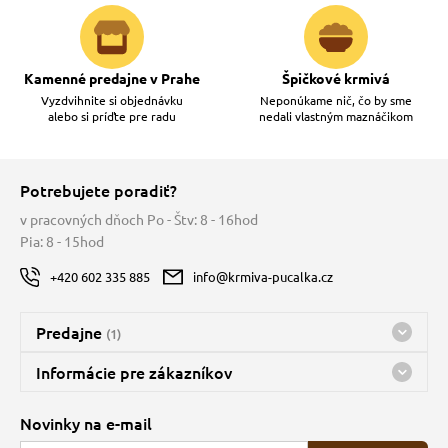
Kamenné predajne v Prahe
Špičkové krmivá
Vyzdvihnite si objednávku
Neponúkame nič, čo by sme
alebo si príďte pre radu
nedali vlastným maznáčikom
Potrebujete poradiť?
v pracovných dňoch Po - Štv: 8 - 16hod
Pia: 8 - 15hod
+420 602 335 885
info@krmiva-pucalka.cz
Predajne
(1)
Predajňa a sklad Kbely
Informácie pre zákazníkov
Bohužiaľ, momentálne máme zatvorené
Doprava
Novinky na e-mail
O spoločnosti