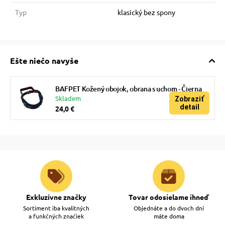
Typ
klasický bez spony
Ešte niečo navyše
BAFPET Kožený obojok, obrana s uchom - Čierna
Skladem
Zobraziť
detail
24,0 €
Exkluzívne značky
Tovar odosielame ihneď
Sortiment iba kvalitných
Objednáte a do dvoch dní
a funkčných značiek
máte doma