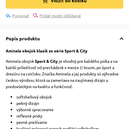
Vložit do košíku
Porovnať
Pridať medzi obľúbené
Popis produktu
Aminela obojok klasik zo série Sport & City
Aminela obojok
Sport & City
je vhodný pre každého psíka a na
každú príležitosť od prechádzok v meste či lesom, po šport a
drezúru na cvičisku. Značka Aminela a jej produkty sú výhradne
českou výrobou, ktorá sa zameriava na zaujímavý dizajn a
predovšetkým na kvalitu a funkčnosť.
softshellový obojok
pekný dizajn
výborné spracovanie
reflexné prvky
pevné prešívanie
kvalitný nylonový popruh podšitý softshellem