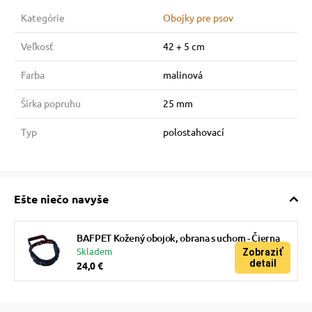
Kategórie
Obojky pre psov
Veľkosť
42 + 5 cm
Farba
malinová
Šírka popruhu
25 mm
Typ
polostahovací
Ešte niečo navyše
BAFPET Kožený obojok, obrana s uchom - Čierna
Skladem
Zobraziť
detail
24,0 €