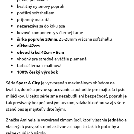
kvalitný nylonový popruh
podšitý softshellem
príjemný materiál
nezarezáva sa do krku psa
kovové komponenty v čiernej farbe
šírka popruhu 20mm
, 25-28mm vrátane softshellu
dĺžka: 42cm
obvod krku: 42cm + 5cm
vhodný pre stredné a väčšie plemená
farba: čierna + malinová
100% český výrobok
Séria
Sport & City
je vytvorená s maximálnym ohľadom na
kvalitu, dobré a pevné spracovanie a pohodlie pre majiteľa i psie
miláčikov. U tejto série sme nezabudli ani bezpečnosť, popruh je
tak prešívaný bezpečnostým prvkom, vďaka ktorému sa aj v šere
stanú pes aj majiteľ viditeľnými.
Značka Aminela je vytváraná tímom ľudí, ktorí vlastnia jedného a
viacerých psov, sú s nimi aktívne a chápu to tak ich potreby a
rešpektujú ich nároky