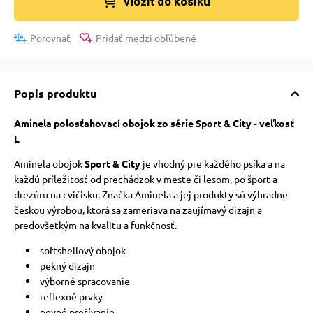
Vložit do košíku
Porovnať
Pridať medzi obľúbené
Popis produktu
Aminela polosťahovací obojok zo série Sport & City - veľkosť
L
Aminela obojok
Sport & City
je vhodný pre každého psíka a na
každú príležitosť od prechádzok v meste či lesom, po šport a
drezúru na cvičisku. Značka Aminela a jej produkty sú výhradne
českou výrobou, ktorá sa zameriava na zaujímavý dizajn a
predovšetkým na kvalitu a funkčnosť.
softshellový obojok
pekný dizajn
výborné spracovanie
reflexné prvky
pevné prešívanie