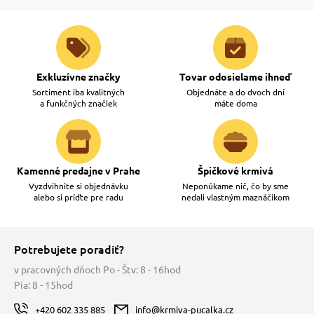
Exkluzívne značky
Tovar odosielame ihneď
Sortiment iba kvalitných
Objednáte a do dvoch dní
a funkčných značiek
máte doma
Kamenné predajne v Prahe
Špičkové krmivá
Vyzdvihnite si objednávku
Neponúkame nič, čo by sme
alebo si príďte pre radu
nedali vlastným maznáčikom
Potrebujete poradiť?
v pracovných dňoch Po - Štv: 8 - 16hod
Pia: 8 - 15hod
+420 602 335 885
info@krmiva-pucalka.cz