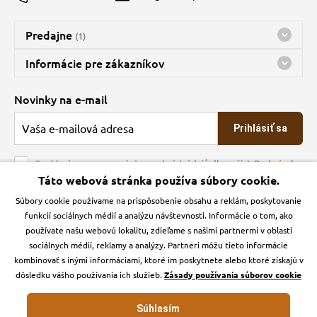
Predajne
(1)
Predajňa a sklad Kbely
Informácie pre zákazníkov
Bohužiaľ, momentálne máme zatvorené
Doprava
Novinky na e-mail
O spoločnosti
Prihlásiť sa
Veľkoobchod
Obchodné podmienky
Souhlasím se zpracováním osobních údajů dle našich
Podmínek
ochrany osobních údajů
Táto webová stránka používa súbory cookie.
Kontakt
Súbory cookie používame na prispôsobenie obsahu a reklám, poskytovanie
Krmiva Pučálka na sociálnych sieťach
Podmienky ochrany osobných údajov
funkcií sociálnych médií a analýzu návštevnosti. Informácie o tom, ako
Zásady používanie cookies a Google Analytics
používate našu webovú lokalitu, zdieľame s našimi partnermi v oblasti
Instagran
Facebook
sociálnych médií, reklamy a analýzy. Partneri môžu tieto informácie
kombinovať s inými informáciami, ktoré im poskytnete alebo ktoré získajú v
dôsledku vášho používania ich služieb.
Zásady používania súborov cookie
Súhlasím