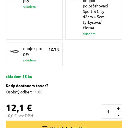
psy
obojok
pre mačky
polosťahovací
skladem
Sport & City
42cm + 5cm,
tyrkysová/
 pre mačky
čierna
skladem
ie podložky
obojek pro
12,1 €
psy
skladem
vé poukazy
skladem 15 ks
Kedy dostanem tovar?
Osobný odber:
11.08.
12,1 €
+
-
10,0 € bez DPH