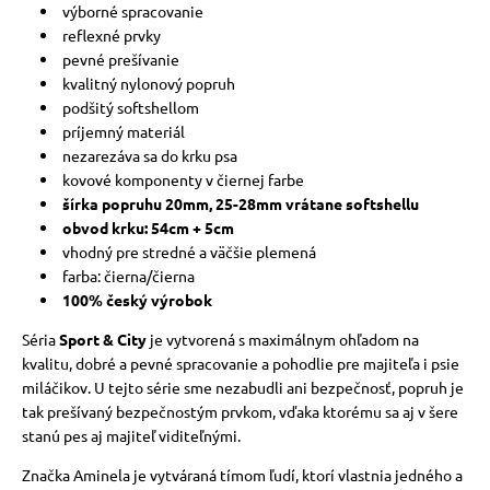
výborné spracovanie
reflexné prvky
pevné prešívanie
kvalitný nylonový popruh
podšitý softshellom
príjemný materiál
nezarezáva sa do krku psa
kovové komponenty v čiernej farbe
šírka popruhu 20mm, 25-28mm vrátane softshellu
obvod krku: 54cm + 5cm
vhodný pre stredné a väčšie plemená
farba: čierna/čierna
100% český výrobok
Séria
Sport & City
je vytvorená s maximálnym ohľadom na
kvalitu, dobré a pevné spracovanie a pohodlie pre majiteľa i psie
miláčikov. U tejto série sme nezabudli ani bezpečnosť, popruh je
tak prešívaný bezpečnostým prvkom, vďaka ktorému sa aj v šere
stanú pes aj majiteľ viditeľnými.
Značka Aminela je vytváraná tímom ľudí, ktorí vlastnia jedného a