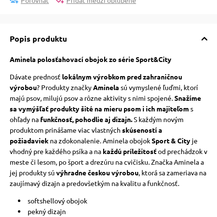
Porovnať
Pridať medzi obľúbené
Popis produktu
Aminela polosťahovací obojok zo série Sport&City
Dávate prednosť
lokálnym výrobkom pred zahraničnou
výrobou
? Produkty značky
Aminela
sú vymyslené ľuďmi, ktorí
majú psov, milujú psov a rôzne aktivity s nimi spojené.
Snažíme
sa vymýšľať produkty šité na mieru psom i ich majiteľom
s
ohľady na
funkčnosť, pohodlie aj dizajn.
S každým novým
produktom prinášame viac vlastných
skúseností a
požiadaviek
na zdokonalenie. Aminela obojok
Sport & City
je
vhodný pre každého psíka a na
každú príležitosť
od prechádzok v
meste či lesom, po šport a drezúru na cvičisku. Značka Aminela a
jej produkty sú
výhradne českou výrobou
, ktorá sa zameriava na
zaujímavý dizajn a predovšetkým na kvalitu a funkčnosť.
softshellový obojok
pekný dizajn