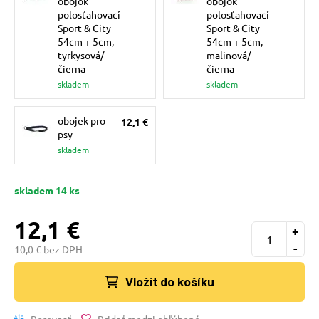
obojok
obojok
pre mačky
polosťahovací
polosťahovací
Sport & City
Sport & City
54cm + 5cm,
54cm + 5cm,
tyrkysová/
malinová/
 pre mačky
čierna
čierna
skladem
skladem
ie podložky
obojek pro
12,1 €
psy
skladem
vé poukazy
skladem 14 ks
12,1 €
+
-
10,0 € bez DPH
Vložit do košíku