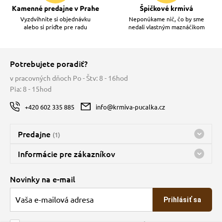
Kamenné predajne v Prahe
Špičkové krmivá
Vyzdvihnite si objednávku
Neponúkame nič, čo by sme
alebo si príďte pre radu
nedali vlastným maznáčikom
Potrebujete poradiť?
v pracovných dňoch Po - Štv: 8 - 16hod
Pia: 8 - 15hod
+420 602 335 885
info@krmiva-pucalka.cz
Predajne
(1)
Predajňa a sklad Kbely
Informácie pre zákazníkov
nes máme otvorené 08:00 - 16:00
Doprava
Novinky na e-mail
O spoločnosti
Prihlásiť sa
Veľkoobchod
Obchodné podmienky