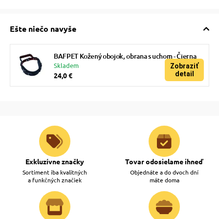
Ešte niečo navyše
BAFPET Kožený obojok, obrana s uchom - Čierna
Skladem
Zobraziť
detail
24,0 €
Exkluzívne značky
Tovar odosielame ihneď
Sortiment iba kvalitných
Objednáte a do dvoch dní
a funkčných značiek
máte doma