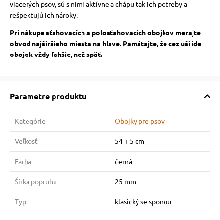
viacerých psov, sú s nimi aktívne a chápu tak ich potreby a
rešpektujú ich nároky.
Pri nákupe sťahovacích a polosťahovacích obojkov merajte
obvod najširšieho miesta na hlave. Pamätajte, že cez uši ide
obojok vždy ľahšie, než späť.
Parametre produktu
Kategórie
Obojky pre psov
Veľkosť
54 + 5 cm
Farba
černá
Šírka popruhu
25 mm
Typ
klasický se sponou