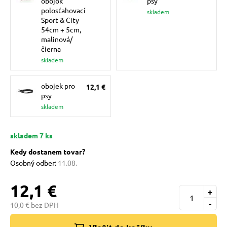
obojok
psy
pre mačky
polosťahovací
skladem
Sport & City
54cm + 5cm,
malinová/
 pre mačky
čierna
skladem
ie podložky
obojek pro
12,1 €
psy
skladem
vé poukazy
skladem 7 ks
Kedy dostanem tovar?
Osobný odber:
11.08.
12,1 €
+
-
10,0 € bez DPH