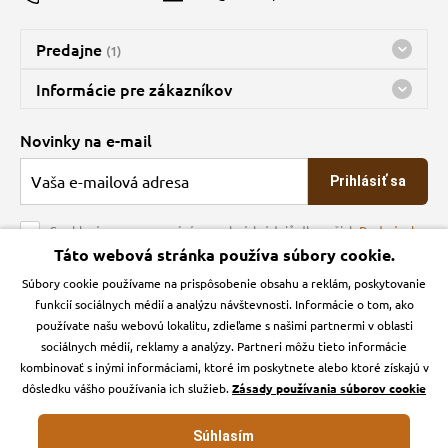
Predajne
(1)
Predajňa a sklad Kbely
Informácie pre zákazníkov
Bohužiaľ, momentálne máme zatvorené
Doprava
Novinky na e-mail
O spoločnosti
Prihlásiť sa
Veľkoobchod
Obchodné podmienky
Souhlasím se zpracováním osobních údajů dle našich
Podmínek
ochrany osobních údajů
Táto webová stránka používa súbory cookie.
Kontakt
Súbory cookie používame na prispôsobenie obsahu a reklám, poskytovanie
Krmiva Pučálka na sociálnych sieťach
Podmienky ochrany osobných údajov
funkcií sociálnych médií a analýzu návštevnosti. Informácie o tom, ako
Zásady používanie cookies a Google Analytics
používate našu webovú lokalitu, zdieľame s našimi partnermi v oblasti
Instagran
Facebook
sociálnych médií, reklamy a analýzy. Partneri môžu tieto informácie
kombinovať s inými informáciami, ktoré im poskytnete alebo ktoré získajú v
dôsledku vášho používania ich služieb.
Zásady používania súborov cookie
Súhlasím