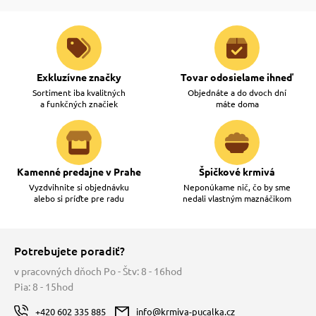
Exkluzívne značky
Tovar odosielame ihneď
Sortiment iba kvalitných
Objednáte a do dvoch dní
a funkčných značiek
máte doma
Kamenné predajne v Prahe
Špičkové krmivá
Vyzdvihnite si objednávku
Neponúkame nič, čo by sme
alebo si príďte pre radu
nedali vlastným maznáčikom
Potrebujete poradiť?
v pracovných dňoch Po - Štv: 8 - 16hod
Pia: 8 - 15hod
+420 602 335 885
info@krmiva-pucalka.cz