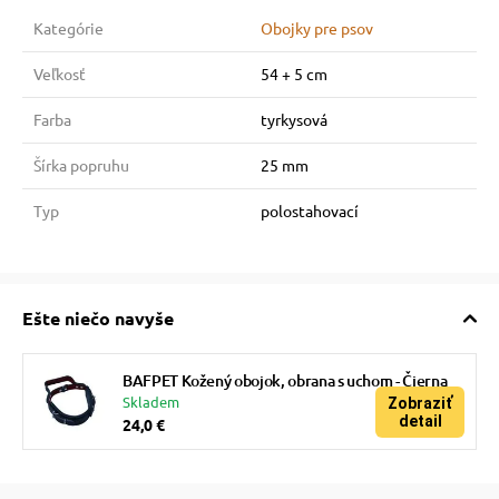
Kategórie
Obojky pre psov
Veľkosť
54 + 5 cm
Farba
tyrkysová
Šírka popruhu
25 mm
Typ
polostahovací
Ešte niečo navyše
BAFPET Kožený obojok, obrana s uchom - Čierna
Skladem
Zobraziť
detail
24,0 €