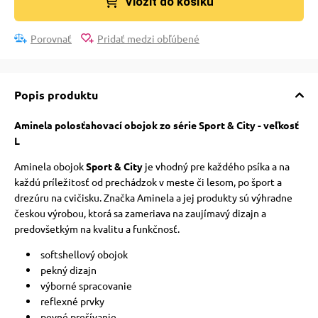
Vložit do košíku
Porovnať
Pridať medzi obľúbené
Popis produktu
Aminela polosťahovací obojok zo série Sport & City - veľkosť
L
Aminela obojok
Sport & City
je vhodný pre každého psíka a na
každú príležitosť od prechádzok v meste či lesom, po šport a
drezúru na cvičisku. Značka Aminela a jej produkty sú výhradne
českou výrobou, ktorá sa zameriava na zaujímavý dizajn a
predovšetkým na kvalitu a funkčnosť.
softshellový obojok
pekný dizajn
výborné spracovanie
reflexné prvky
pevné prešívanie