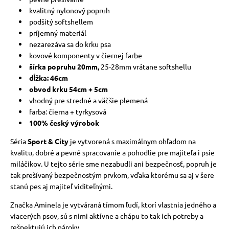
kvalitný nylonový popruh
podšitý softshellem
príjemný materiál
nezarezáva sa do krku psa
kovové komponenty v čiernej farbe
šírka popruhu 20mm,
25-28mm vrátane softshellu
dĺžka: 46cm
obvod krku 54cm + 5cm
vhodný pre stredné a väčšie plemená
farba: čierna + tyrkysová
100% český výrobok
Séria
Sport & City
je vytvorená s maximálnym ohľadom na
kvalitu, dobré a pevné spracovanie a pohodlie pre majiteľa i psie
miláčikov. U tejto série sme nezabudli ani bezpečnosť, popruh je
tak prešívaný bezpečnostým prvkom, vďaka ktorému sa aj v šere
stanú pes aj majiteľ viditeľnými.
Značka Aminela je vytváraná tímom ľudí, ktorí vlastnia jedného a
viacerých psov, sú s nimi aktívne a chápu to tak ich potreby a
rešpektujú ich nároky.