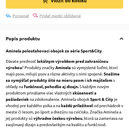
Vložit do košíku
Porovnať
Pridať medzi obľúbené
Popis produktu
Aminela polosťahovací obojok zo série Sport&City
Dávate prednosť
lokálnym výrobkom pred zahraničnou
výrobou
? Produkty značky
Aminela
sú vymyslené ľuďmi, ktorí
majú psov, milujú psov a rôzne aktivity s nimi spojené.
Snažíme
sa vymýšľať produkty šité na mieru psom i ich majiteľom
s
ohľady na
funkčnosť, pohodlie aj dizajn.
S každým novým
produktom prinášame viac vlastných
skúseností a
požiadaviek
na zdokonalenie. Aminela obojok
Sport & City
je
vhodný pre každého psíka a na
každú príležitosť
od prechádzok v
meste či lesom, po šport a drezúru na cvičisku. Značka Aminela a
jej produkty sú
výhradne českou výrobou
, ktorá sa zameriava na
zaujímavý dizajn a predovšetkým na kvalitu a funkčnosť.