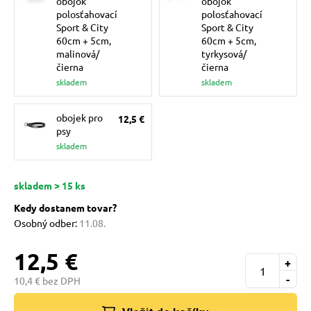
obojok
obojok
pre mačky
polosťahovací
polosťahovací
Sport & City
Sport & City
60cm + 5cm,
60cm + 5cm,
malinová/
tyrkysová/
 pre mačky
čierna
čierna
skladem
skladem
ie podložky
obojek pro
12,5 €
psy
skladem
vé poukazy
skladem > 15 ks
Kedy dostanem tovar?
Osobný odber:
11.08.
12,5 €
+
-
10,4 € bez DPH