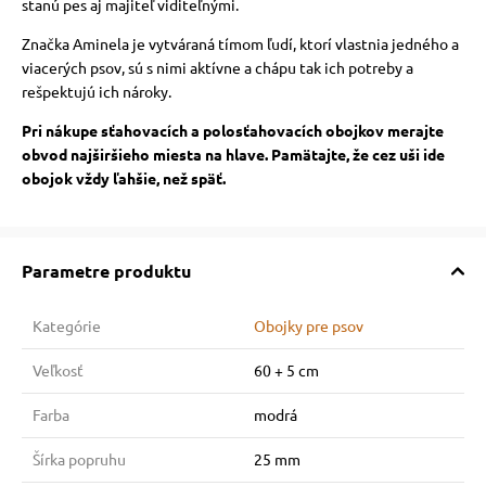
stanú pes aj majiteľ viditeľnými.
Značka Aminela je vytváraná tímom ľudí, ktorí vlastnia jedného a
viacerých psov, sú s nimi aktívne a chápu tak ich potreby a
rešpektujú ich nároky.
Pri nákupe sťahovacích a polosťahovacích obojkov merajte
obvod najširšieho miesta na hlave. Pamätajte, že cez uši ide
obojok vždy ľahšie, než späť.
Parametre produktu
Kategórie
Obojky pre psov
Veľkosť
60 + 5 cm
Farba
modrá
Šírka popruhu
25 mm