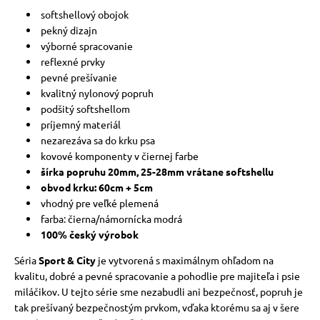
softshellový obojok
pekný dizajn
výborné spracovanie
reflexné prvky
pevné prešívanie
kvalitný nylonový popruh
podšitý softshellom
príjemný materiál
nezarezáva sa do krku psa
kovové komponenty v čiernej farbe
šírka popruhu 20mm, 25-28mm vrátane softshellu
obvod krku: 60cm + 5cm
vhodný pre veľké plemená
farba: čierna/námornícka modrá
100% český výrobok
Séria
Sport & City
je vytvorená s maximálnym ohľadom na
kvalitu, dobré a pevné spracovanie a pohodlie pre majiteľa i psie
miláčikov. U tejto série sme nezabudli ani bezpečnosť, popruh je
tak prešívaný bezpečnostým prvkom, vďaka ktorému sa aj v šere