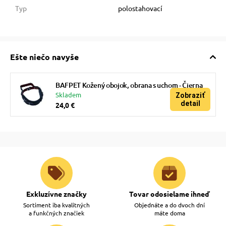
Typ
polostahovací
Ešte niečo navyše
BAFPET Kožený obojok, obrana s uchom - Čierna
Skladem
Zobraziť
detail
24,0 €
Exkluzívne značky
Tovar odosielame ihneď
Sortiment iba kvalitných
Objednáte a do dvoch dní
a funkčných značiek
máte doma