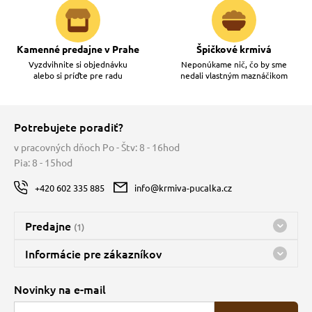
Kamenné predajne v Prahe
Špičkové krmivá
Vyzdvihnite si objednávku
Neponúkame nič, čo by sme
alebo si príďte pre radu
nedali vlastným maznáčikom
Potrebujete poradiť?
v pracovných dňoch Po - Štv: 8 - 16hod
Pia: 8 - 15hod
+420 602 335 885
info@krmiva-pucalka.cz
Predajne
(1)
Predajňa a sklad Kbely
Informácie pre zákazníkov
Bohužiaľ, momentálne máme zatvorené
Doprava
Novinky na e-mail
O spoločnosti