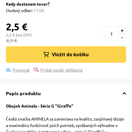
pre mačky
Kedy dostanem tovar?
Osobný odber:
11.08.
 pre mačky
2,5 €
+
2,0 € bez DPH
-
4,9 €
ie podložky
Vložit do košíku
vé poukazy
Porovnať
Pridať medzi obľúbené
Popis produktu
Obojok Aminela - Séria G "Giraffe"
Česká značka AMINELA sa zameriava na kvalitu, zaujímavý dizajn
a maximálnu funkčnosť psích potrieb, vyrábaných výhradne v
Českej republike. Limitovaná edícia - séria G "Giraffe" v