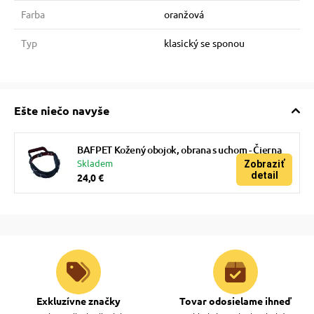
Farba
oranžová
Typ
klasický se sponou
Ešte niečo navyše
BAFPET Kožený obojok, obrana s uchom - Čierna
Skladem
Zobraziť
detail
24,0 €
Exkluzívne značky
Tovar odosielame ihneď