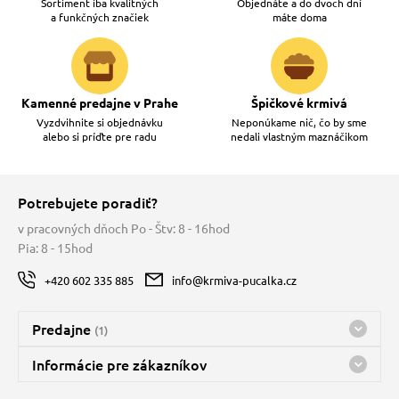
Sortiment iba kvalitných
Objednáte a do dvoch dní
a funkčných značiek
máte doma
Kamenné predajne v Prahe
Špičkové krmivá
Vyzdvihnite si objednávku
Neponúkame nič, čo by sme
alebo si príďte pre radu
nedali vlastným maznáčikom
Potrebujete poradiť?
v pracovných dňoch Po - Štv: 8 - 16hod
Pia: 8 - 15hod
+420 602 335 885
info@krmiva-pucalka.cz
Predajne
(1)
Predajňa a sklad Kbely
Informácie pre zákazníkov
Bohužiaľ, momentálne máme zatvorené
Doprava