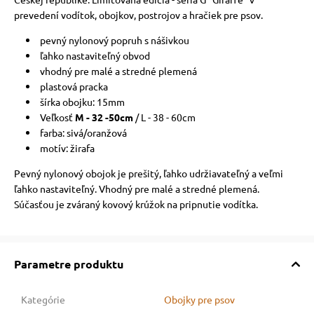
prevedení vodítok, obojkov, postrojov a hračiek pre psov.
pevný nylonový popruh s nášivkou
ľahko nastaviteľný obvod
vhodný pre malé a stredné plemená
plastová pracka
šírka obojku: 15mm
Veľkosť
M - 32 -50cm
/ L - 38 - 60cm
farba: sivá/oranžová
motív: žirafa
Pevný nylonový obojok je prešitý, ľahko udržiavateľný a veľmi
ľahko nastaviteľný. Vhodný pre malé a stredné plemená.
Súčasťou je zváraný kovový krúžok na pripnutie vodítka.
Parametre produktu
Kategórie
Obojky pre psov