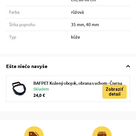
Farba
růžová
Šírka popruhu
35 mm, 40 mm
Typ
kůže
Ešte niečo navyše
BAFPET Kožený obojok, obrana s uchom - Čierna
Skladem
Zobraziť
detail
24,0 €