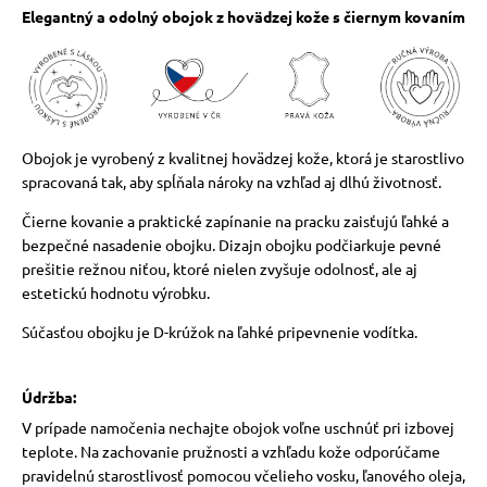
Elegantný a odolný obojok z hovädzej kože s čiernym kovaním
Obojok je vyrobený z kvalitnej hovädzej kože, ktorá je starostlivo
spracovaná tak, aby spĺňala nároky na vzhľad aj dlhú životnosť.
Čierne kovanie a praktické zapínanie na pracku zaisťujú ľahké a
bezpečné nasadenie obojku. Dizajn obojku podčiarkuje pevné
prešitie režnou niťou, ktoré nielen zvyšuje odolnosť, ale aj
estetickú hodnotu výrobku.
Súčasťou obojku je D-krúžok na ľahké pripevnenie vodítka.
Údržba:
V prípade namočenia nechajte obojok voľne uschnúť pri izbovej
teplote. Na zachovanie pružnosti a vzhľadu kože odporúčame
pravidelnú starostlivosť pomocou včelieho vosku, ľanového oleja,