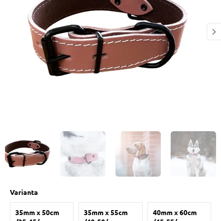
 prostriedky
pre mačky
 a vitamíny
ky a pelechy
re mačky
my
Varianta
e pre mačky
35mm x 50cm
35mm x 55cm
40mm x 60cm