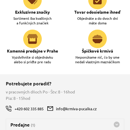
Exkluzívne značky
Tovar odosielame ihneď
Sortiment iba kvalitných
Objednáte a do dvoch dní
a funkčných značiek
máte doma
Kamenné predajne v Prahe
Špičkové krmivá
Vyzdvihnite si objednávku
Neponúkame nič, čo by sme
alebo si príďte pre radu
nedali vlastným maznáčikom
Potrebujete poradiť?
v pracovných dňoch Po - Štv: 8 - 16hod
Pia: 8 - 15hod
+420 602 335 885
info@krmiva-pucalka.cz
Predajne
(1)