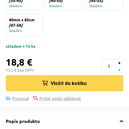
/35-45/
/40-50/
/45-55/
pre mačky
Skladem
Skladem
Skladem
40mm x 65cm
 pre mačky
/47-58/
Skladem
ie podložky
skladem > 15 ks
18,8 €
vé poukazy
+
-
15,5 € bez DPH
Vložit do košíku
Porovnať
Pridať medzi obľúbené
Popis produktu