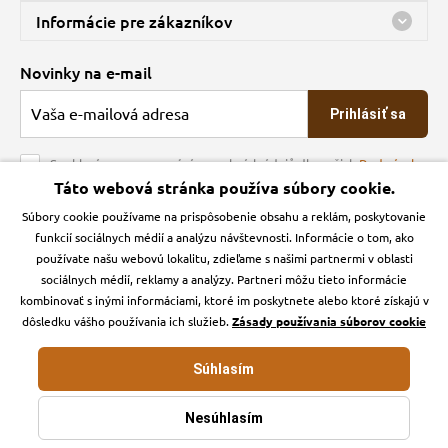
Predajňa a sklad Kbely
Informácie pre zákazníkov
nes máme otvorené 08:00 - 15:00
Doprava
Novinky na e-mail
O spoločnosti
Prihlásiť sa
Veľkoobchod
Obchodné podmienky
Souhlasím se zpracováním osobních údajů dle našich
Podmínek
ochrany osobních údajů
Táto webová stránka používa súbory cookie.
Kontakt
Súbory cookie používame na prispôsobenie obsahu a reklám, poskytovanie
Krmiva Pučálka na sociálnych sieťach
Podmienky ochrany osobných údajov
funkcií sociálnych médií a analýzu návštevnosti. Informácie o tom, ako
Zásady používanie cookies a Google Analytics
používate našu webovú lokalitu, zdieľame s našimi partnermi v oblasti
Instagran
Facebook
sociálnych médií, reklamy a analýzy. Partneri môžu tieto informácie
kombinovať s inými informáciami, ktoré im poskytnete alebo ktoré získajú v
dôsledku vášho používania ich služieb.
Zásady používania súborov cookie
Súhlasím
Krmiva-pucalka.sk © 2026. Webdesign
Litvanyi.sk
.
E-shop vytvorila
Nesúhlasím