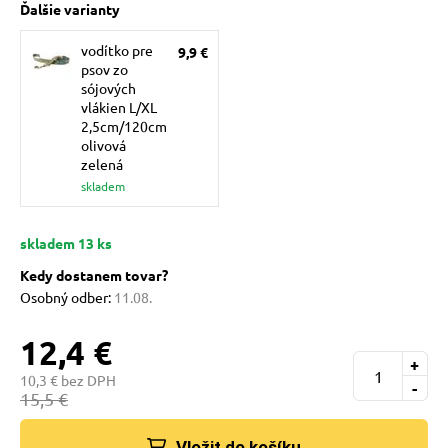
Ďalšie varianty
pre mačky
vodítko pre
9,9 €
psov zo
 pre mačky
sójových
vlákien L/XL
2,5cm/120cm
olivová
ie podložky
zelená
skladem
vé poukazy
skladem 13 ks
Kedy dostanem tovar?
Osobný odber:
11.08.
12,4 €
+
10,3 € bez DPH
-
15,5 €
Vložit do košíku