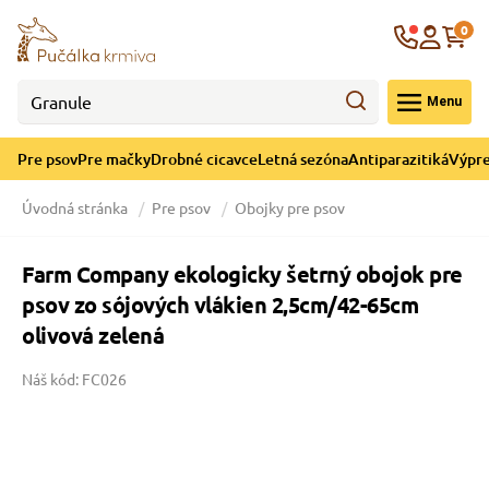
né cicavce
ná sezóna
re mačky
ýpredaj
Krajina
0
 - CZK
Menu
górii Drobné cicavce
egórii Letná sezóna
ategórii Pre mačky
ategórii Výpredaj
Pre psov
Pre mačky
Drobné cicavce
Letná sezóna
Antiparazitiká
Výpre
 pre mačky
 a ochladenie
Úvodná stránka
Pre psov
Obojky pre psov
y pre mačky
e hračky
Farm Company ekologicky šetrný obojok pre
psov zo sójových vlákien 2,5cm/42-65cm
 pre mačky
 prostriedky
te
e
olivová zelená
Náš kód: FC026
 pre mačky
lky
 a podstielka