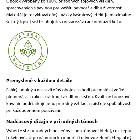
Obojok vyrobený zo 100% prírodných sójových vlákien,
spracovaných s bavlnou pre vyššiu pevnosť a dlhú životnosť.
Materiál je recyklovateľný, mäkký kašmírový efekt je maximálne
šetrný k psej srsti – obojok sa nezarezáva ani nedráždi kožu.
Premyslené v každom detaile
Ľahký, odolný a nastaviteľný obojok sa hodí pre malé aj veľké
plemená, a to ako s krátkou, tak dlhou srsťou. Kvalitné bronzové
kovanie podčiarkuje jeho prírodný vzhľad a zaisťuje spoľahlivosť
pri každodennom používaní.
Nadčasový dizajn v prírodných tónoch
Vyberte si z prírodných odtieňov – od krémovej bielej, cez teplú
tekvicovú, až po námornícku modrú či olivovo zelenú. Elegantný