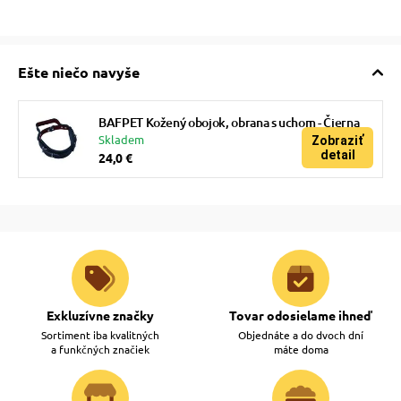
Ešte niečo navyše
BAFPET Kožený obojok, obrana s uchom - Čierna
Skladem
Zobraziť
detail
24,0 €
Exkluzívne značky
Tovar odosielame ihneď
Sortiment iba kvalitných
Objednáte a do dvoch dní
a funkčných značiek
máte doma