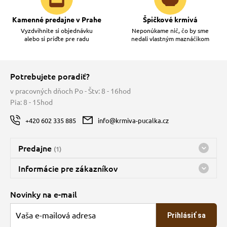
Kamenné predajne v Prahe
Špičkové krmivá
Vyzdvihnite si objednávku
Neponúkame nič, čo by sme
alebo si príďte pre radu
nedali vlastným maznáčikom
Potrebujete poradiť?
v pracovných dňoch Po - Štv: 8 - 16hod
Pia: 8 - 15hod
+420 602 335 885
info@krmiva-pucalka.cz
Predajne
(1)
Predajňa a sklad Kbely
Informácie pre zákazníkov
Bohužiaľ, momentálne máme zatvorené
Doprava
Novinky na e-mail
O spoločnosti
Prihlásiť sa
Veľkoobchod