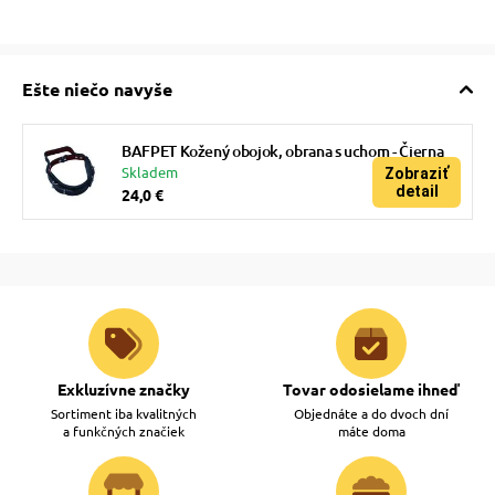
Ešte niečo navyše
BAFPET Kožený obojok, obrana s uchom - Čierna
Skladem
Zobraziť
detail
24,0 €
Exkluzívne značky
Tovar odosielame ihneď
Sortiment iba kvalitných
Objednáte a do dvoch dní
a funkčných značiek
máte doma