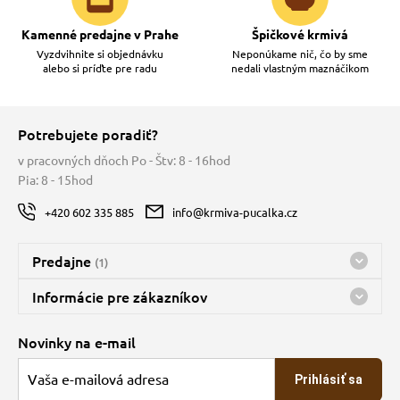
Kamenné predajne v Prahe
Špičkové krmivá
Vyzdvihnite si objednávku
Neponúkame nič, čo by sme
alebo si príďte pre radu
nedali vlastným maznáčikom
Potrebujete poradiť?
v pracovných dňoch Po - Štv: 8 - 16hod
Pia: 8 - 15hod
+420 602 335 885
info@krmiva-pucalka.cz
Predajne
(1)
Predajňa a sklad Kbely
Informácie pre zákazníkov
Bohužiaľ, momentálne máme zatvorené
Doprava
Novinky na e-mail
O spoločnosti
Prihlásiť sa
Veľkoobchod