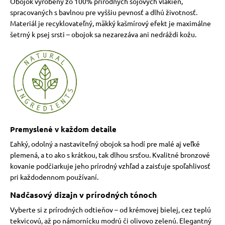
Obojok vyrobený zo 100% prírodných sójových vlákien,
spracovaných s bavlnou pre vyššiu pevnosť a dlhú životnosť.
Materiál je recyklovateľný, mäkký kašmírový efekt je maximálne
šetrný k psej srsti – obojok sa nezarezáva ani nedráždi kožu.
Premyslené v každom detaile
Ľahký, odolný a nastaviteľný obojok sa hodí pre malé aj veľké
plemená, a to ako s krátkou, tak dlhou srsťou. Kvalitné bronzové
kovanie podčiarkuje jeho prírodný vzhľad a zaisťuje spoľahlivosť
pri každodennom používaní.
Nadčasový dizajn v prírodných tónoch
Vyberte si z prírodných odtieňov – od krémovej bielej, cez teplú
tekvicovú, až po námornícku modrú či olivovo zelenú. Elegantný