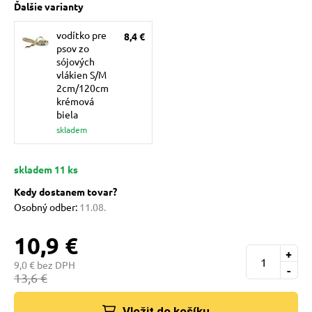
Ďalšie varianty
pre mačky
vodítko pre
8,4 €
psov zo
 pre mačky
sójových
vlákien S/M
2cm/120cm
krémová
ie podložky
biela
skladem
vé poukazy
skladem 11 ks
Kedy dostanem tovar?
Osobný odber:
11.08.
10,9 €
+
9,0 € bez DPH
-
13,6 €
Vložit do košíku