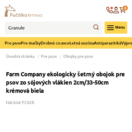
né cicavce
ná sezóna
re mačky
ýpredaj
Krajina
0
 - CZK
Menu
górii Drobné cicavce
egórii Letná sezóna
ategórii Pre mačky
ategórii Výpredaj
Pre psov
Pre mačky
Drobné cicavce
Letná sezóna
Antiparazitiká
Výpre
 pre mačky
 a ochladenie
Úvodná stránka
Pre psov
Obojky pre psov
y pre mačky
e hračky
Farm Company ekologicky šetrný obojok pre
psov zo sójových vlákien 2cm/33-50cm
 pre mačky
 prostriedky
te
e
krémová biela
Náš kód: FC028
 pre mačky
lky
 a podstielka