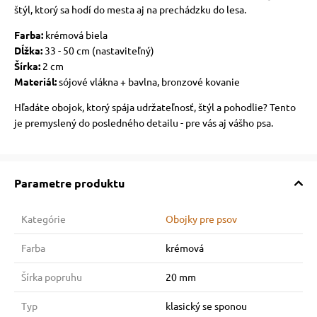
štýl, ktorý sa hodí do mesta aj na prechádzku do lesa.
Farba:
krémová biela
Dĺžka:
33 - 50 cm (nastaviteľný)
Šírka:
2 cm
Materiál:
sójové vlákna + bavlna, bronzové kovanie
Hľadáte obojok, ktorý spája udržateľnosť, štýl a pohodlie? Tento
je premyslený do posledného detailu - pre vás aj vášho psa.
Parametre produktu
Kategórie
Obojky pre psov
Farba
krémová
Šírka popruhu
20 mm
Typ
klasický se sponou