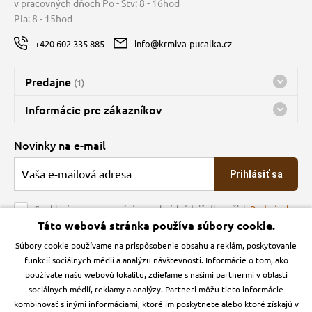
v pracovných dňoch Po - Štv: 8 - 16hod
Pia: 8 - 15hod
+420 602 335 885
info@krmiva-pucalka.cz
Predajne
(1)
Predajňa a sklad Kbely
Informácie pre zákazníkov
Bohužiaľ, momentálne máme zatvorené
Doprava
Novinky na e-mail
O spoločnosti
Prihlásiť sa
Veľkoobchod
Obchodné podmienky
Souhlasím se zpracováním osobních údajů dle našich
Podmínek
ochrany osobních údajů
Táto webová stránka používa súbory cookie.
Kontakt
Súbory cookie používame na prispôsobenie obsahu a reklám, poskytovanie
Krmiva Pučálka na sociálnych sieťach
Podmienky ochrany osobných údajov
funkcií sociálnych médií a analýzu návštevnosti. Informácie o tom, ako
Zásady používanie cookies a Google Analytics
používate našu webovú lokalitu, zdieľame s našimi partnermi v oblasti
Instagran
Facebook
sociálnych médií, reklamy a analýzy. Partneri môžu tieto informácie
kombinovať s inými informáciami, ktoré im poskytnete alebo ktoré získajú v