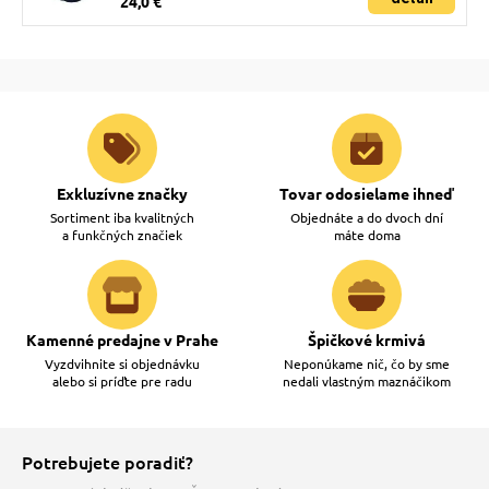
24,0 €
Exkluzívne značky
Tovar odosielame ihneď
Sortiment iba kvalitných
Objednáte a do dvoch dní
a funkčných značiek
máte doma
Kamenné predajne v Prahe
Špičkové krmivá
Vyzdvihnite si objednávku
Neponúkame nič, čo by sme
alebo si príďte pre radu
nedali vlastným maznáčikom
Potrebujete poradiť?