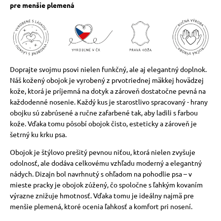
pre menšie plemená
Doprajte svojmu psovi nielen funkčný, ale aj elegantný doplnok.
Náš kožený obojok je vyrobený z prvotriednej mäkkej hovädzej
kože, ktorá je príjemná na dotyk a zároveň dostatočne pevná na
každodenné nosenie. Každý kus je starostlivo spracovaný - hrany
obojku sú zabrúsené a ručne zafarbené tak, aby ladili s farbou
kože. Vďaka tomu pôsobí obojok čisto, esteticky a zároveň je
šetrný ku krku psa.
Obojok je štýlovo prešitý pevnou niťou, ktorá nielen zvyšuje
odolnosť, ale dodáva celkovému vzhľadu moderný a elegantný
nádych. Dizajn bol navrhnutý s ohľadom na pohodlie psa – v
mieste pracky je obojok zúžený, čo spoločne s ľahkým kovaním
výrazne znižuje hmotnosť. Vďaka tomu je ideálny najmä pre
menšie plemená, ktoré ocenia ľahkosť a komfort pri nosení.