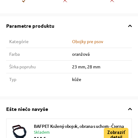
Parametre produktu
Kategórie
Obojky pre psov
Farba
oranžová
Šírka popruhu
23 mm, 28 mm
Typ
kůže
Ešte niečo navyše
BAFPET Kožený obojok, obrana s uchom - Čierna
Skladem
Zobraziť
detail