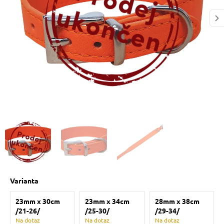
 prostriedky
pre mačky
 a vitamíny
ky a pelechy
re mačky
my
Varianta
e pre mačky
23mm x 30cm
23mm x 34cm
28mm x 38cm
/21-26/
/25-30/
/29-34/
Na dotaz
Na dotaz
Na dotaz