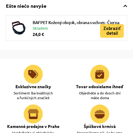
Ešte niečo navyše
BAFPET Kožený obojok, obrana s uchom - Čierna
Skladem
Zobraziť
detail
24,0 €
Exkluzívne značky
Tovar odosielame ihneď
Sortiment iba kvalitných
Objednáte a do dvoch dní
a funkčných značiek
máte doma
Kamenné predajne v Prahe
Špičkové krmivá
Vyzdvihnite si objednávku
Neponúkame nič, čo by sme