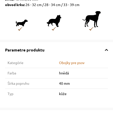
obvod krku:
26 - 32 cm / 28 - 34 cm / 33 - 39 cm
Parametre produktu
Kategórie
Obojky pre psov
Farba
hnědá
Šírka popruhu
40 mm
Typ
kůže