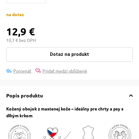
pre mačky
na dotaz
 pre mačky
12,9 €
10,7 € bez DPH
ie podložky
Dotaz na produkt
vé poukazy
Porovnať
Pridať medzi obľúbené
Popis produktu
Kožený obojok z mastenej kože – ideálny pre chrty a psy s
dlhým krkom