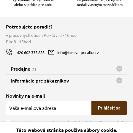
alebo si príďte pre radu
nedali vlastným maznáčikom
Potrebujete poradiť?
v pracovných dňoch Po - Štv: 8 - 16hod
Pia: 8 - 15hod
+420 602 335 885
info@krmiva-pucalka.cz
Predajne
(1)
Predajňa a sklad Kbely
Informácie pre zákazníkov
Bohužiaľ, momentálne máme zatvorené
Doprava
Novinky na e-mail
O spoločnosti
Prihlásiť sa
Veľkoobchod
Obchodné podmienky
Souhlasím se zpracováním osobních údajů dle našich
Podmínek
ochrany osobních údajů
Táto webová stránka používa súbory cookie.
Kontakt