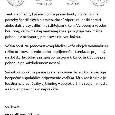
Tento jedinečný kožený obojok je navrhnutý s ohľadom na
potreby špecifických plemien, ako sú vipeti, talianski chrtíci
alebo ďalšie psy s dlhším a štíhlejším krkom. Vyrobený z vysoko
kvalitnej, veľmi mäkkej mastenej kože, poskytuje maximálne
pohodlie a ochranu aj pre psov s citlivou kožou.
Vďaka použitiu jednovrstvovej hladkej kože obojok minimalizuje
riziko otlakov, odrenín alebo nepríjemného trenia. Je príjemný
na dotyk, flexibilný a prispôsobí sa tvaru krku, čo je kľúčové pre
pohodlie pri každodennom nosení.
Súčasťou obojku je pevné zvárané kovové déčko, ktoré zaisťuje
bezpečné a spoľahlivé pripevnenie vodítka. Táto konštrukcia je
ideálna na prechádzky aj tréning – obojok drží na svojom mieste
a zároveň psovi nijako neprekáža.
Veľkosť:
šírka:
40 mm, 50 mm