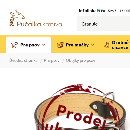
Infolinka
( Po - Štv: 8 - 16hod
Drobné
Pre psov
Pre mačky
cicavce
Úvodná stránka
Pre psov
Obojky pre psov