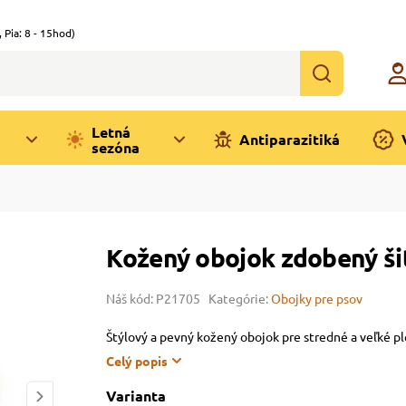
,
Pia: 8 - 15hod)
Letná
Antiparazitiká
sezóna
Kožený obojok zdobený ši
Náš kód: P21705
Kategórie:
Obojky pre psov
Štýlový a pevný kožený obojok pre stredné a veľké 
Celý popis
Varianta