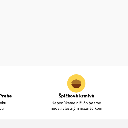
Prahe
Špičkové krmivá
ávku
Neponúkame nič, čo by sme
adu
nedali vlastným maznáčikom