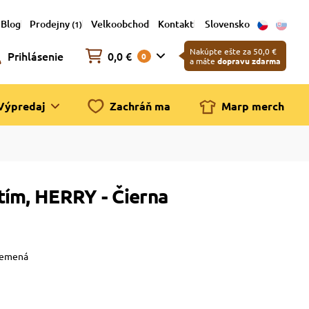
Blog
Prodejny
Velkoobchod
Kontakt
Slovensko
(1)
Nakúpte ešte za 50,0 €
Prihlásenie
0,0 €
0
a máte
dopravu zdarma
Výpredaj
Zachráň ma
Marp merch
tím, HERRY - Čierna
plemená