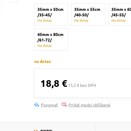
35mm x 50cm
35mm x 55cm
35mm x 6
/35-45/
/40-50/
/45-55/
Na dotaz
Na dotaz
Na dotaz
45mm x 80cm
/61-72/
Na dotaz
na dotaz
18,8 €
15,5 € bez DPH
Porovnať
Pridať medzi obľúbené
POPIS