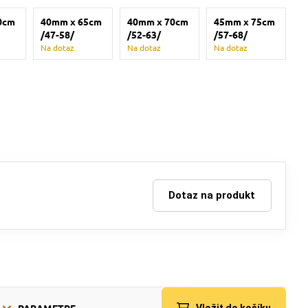
0cm
40mm x 65cm
40mm x 70cm
45mm x 75cm
/47-58/
/52-63/
/57-68/
Na dotaz
Na dotaz
Na dotaz
Dotaz na produkt
PARAMETRE
Vložit do košíku