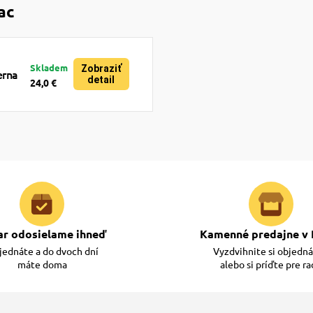
ac
Skladem
Zobraziť
erna
detail
24,0 €
ar odosielame ihneď
Kamenné predajne v 
ednáte a do dvoch dní
Vyzdvihnite si objedn
máte doma
alebo si príďte pre r