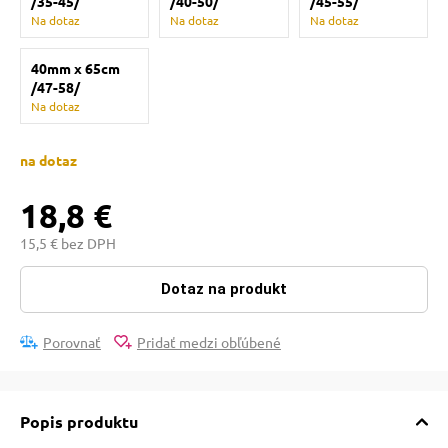
/35-45/
/40-50/
/45-55/
pre mačky
Na dotaz
Na dotaz
Na dotaz
40mm x 65cm
 pre mačky
/47-58/
Na dotaz
ie podložky
na dotaz
18,8 €
vé poukazy
15,5 € bez DPH
Dotaz na produkt
Porovnať
Pridať medzi obľúbené
Popis produktu