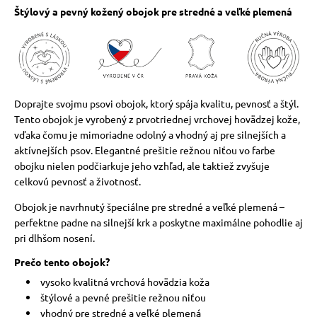
Štýlový a pevný kožený obojok pre stredné a veľké plemená
Doprajte svojmu psovi obojok, ktorý spája kvalitu, pevnosť a štýl.
Tento obojok je vyrobený z prvotriednej vrchovej hovädzej kože,
vďaka čomu je mimoriadne odolný a vhodný aj pre silnejších a
aktívnejších psov. Elegantné prešitie režnou niťou vo farbe
obojku nielen podčiarkuje jeho vzhľad, ale taktiež zvyšuje
celkovú pevnosť a životnosť.
Obojok je navrhnutý špeciálne pre stredné a veľké plemená –
perfektne padne na silnejší krk a poskytne maximálne pohodlie aj
pri dlhšom nosení.
Prečo tento obojok?
vysoko kvalitná vrchová hovädzia koža
štýlové a pevné prešitie režnou niťou
vhodný pre stredné a veľké plemená