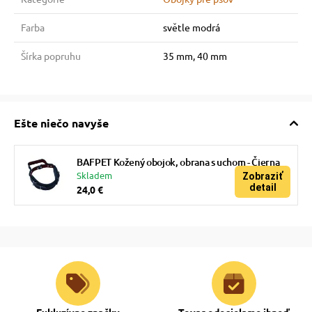
Farba
světle modrá
Šírka popruhu
35 mm, 40 mm
Ešte niečo navyše
BAFPET Kožený obojok, obrana s uchom - Čierna
Skladem
Zobraziť
detail
24,0 €