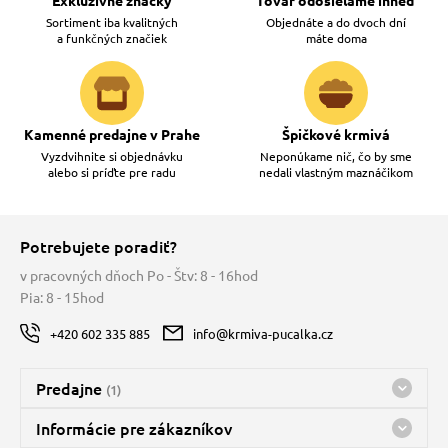
Exkluzívne značky
Tovar odosielame ihneď
Sortiment iba kvalitných
Objednáte a do dvoch dní
a funkčných značiek
máte doma
Kamenné predajne v Prahe
Špičkové krmivá
Vyzdvihnite si objednávku
Neponúkame nič, čo by sme
alebo si príďte pre radu
nedali vlastným maznáčikom
Potrebujete poradiť?
v pracovných dňoch Po - Štv: 8 - 16hod
Pia: 8 - 15hod
+420 602 335 885
info@krmiva-pucalka.cz
Predajne
(1)
Predajňa a sklad Kbely
Informácie pre zákazníkov
Bohužiaľ, momentálne máme zatvorené