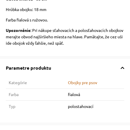
Hrúbka obojku
: 18 mm
Farba fialová s ružovou.
Upozorněnie
:
Pri nákupe sťahovacích a polosťahovacích obojkov
merajte obvod najširšieho miesta na hlave. Pamätajte, že cez uši
ide obojok vždy ľahšie, než späť.
Parametre produktu
Kategórie
Obojky pre psov
Farba
fialová
Typ
polostahovací