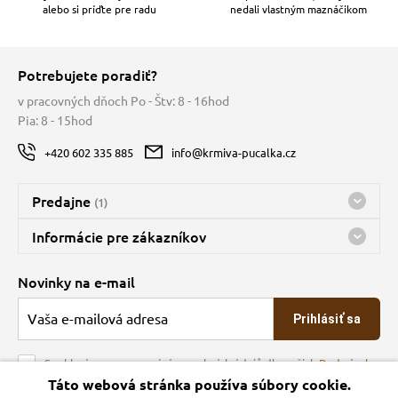
alebo si príďte pre radu
nedali vlastným maznáčikom
Potrebujete poradiť?
v pracovných dňoch Po - Štv: 8 - 16hod
Pia: 8 - 15hod
+420 602 335 885
info@krmiva-pucalka.cz
Predajne
(1)
Predajňa a sklad Kbely
Informácie pre zákazníkov
Bohužiaľ, momentálne máme zatvorené
Doprava
Novinky na e-mail
O spoločnosti
Prihlásiť sa
Veľkoobchod
Obchodné podmienky
Souhlasím se zpracováním osobních údajů dle našich
Podmínek
ochrany osobních údajů
Táto webová stránka používa súbory cookie.
Kontakt