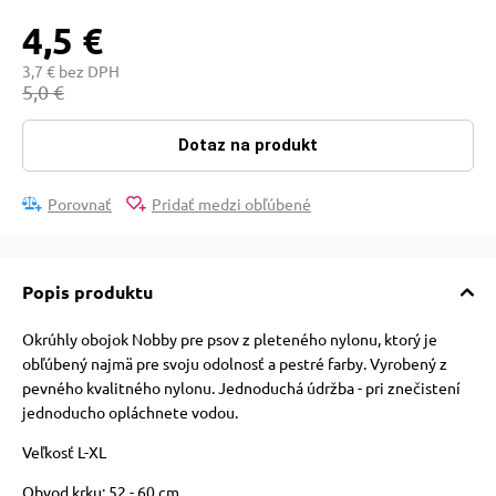
pre mačky
4,5 €
3,7 € bez DPH
 pre mačky
5,0 €
Dotaz na produkt
ie podložky
Porovnať
Pridať medzi obľúbené
vé poukazy
Popis produktu
Okrúhly obojok Nobby pre psov z pleteného nylonu, ktorý je
obľúbený najmä pre svoju odolnosť a pestré farby. Vyrobený z
pevného kvalitného nylonu. Jednoduchá údržba - pri znečistení
jednoducho opláchnete vodou.
Veľkosť L-XL
Obvod krku: 52 - 60 cm