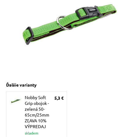
 prostriedky
pre mačky
 a vitamíny
ky a pelechy
re mačky
Ďalšie varianty
Nobby Soft
5,3 €
my
Grip obojok -
zelená 50-
65cm/25mm
e pre mačky
ZĽAVA 10%
VÝPREDAJ
skladem