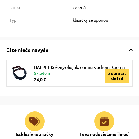
Farba
zelená
Typ
klasický se sponou
Ešte niečo navyše
BAFPET Kožený obojok, obrana s uchom - Čierna
Skladem
Zobraziť
detail
24,0 €
Exkluzívne značky
Tovar odosielame ihneď