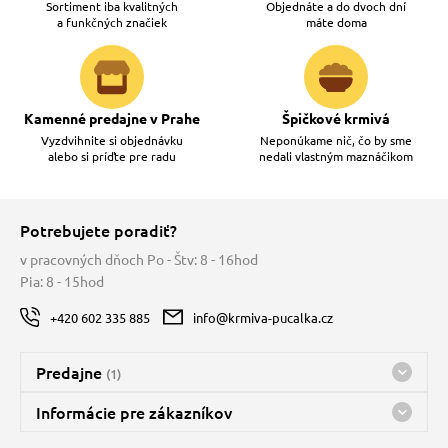
Sortiment iba kvalitných
Objednáte a do dvoch dní
a funkčných značiek
máte doma
Kamenné predajne v Prahe
Špičkové krmivá
Vyzdvihnite si objednávku
Neponúkame nič, čo by sme
alebo si príďte pre radu
nedali vlastným maznáčikom
Potrebujete poradiť?
v pracovných dňoch Po - Štv: 8 - 16hod
Pia: 8 - 15hod
+420 602 335 885
info@krmiva-pucalka.cz
Predajne
(1)
Predajňa a sklad Kbely
Informácie pre zákazníkov
Bohužiaľ, momentálne máme zatvorené