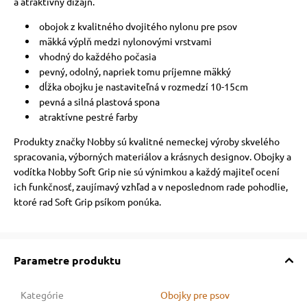
a atraktívny dizajn.
obojok z kvalitného dvojitého nylonu pre psov
mäkká výplň medzi nylonovými vrstvami
vhodný do každého počasia
pevný, odolný, napriek tomu príjemne mäkký
dĺžka obojku je nastaviteľná v rozmedzí 10-15cm
pevná a silná plastová spona
atraktívne pestré farby
Produkty značky Nobby sú kvalitné nemeckej výroby skvelého
spracovania, výborných materiálov a krásnych designov. Obojky a
vodítka Nobby Soft Grip nie sú výnimkou a každý majiteľ ocení
ich funkčnosť, zaujímavý vzhľad a v neposlednom rade pohodlie,
ktoré rad Soft Grip psíkom ponúka.
Parametre produktu
Kategórie
Obojky pre psov