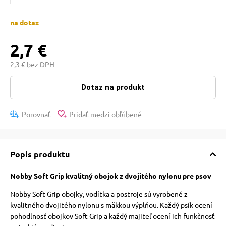
pre mačky
na dotaz
 pre mačky
2,7 €
2,3 € bez DPH
ie podložky
Dotaz na produkt
vé poukazy
Porovnať
Pridať medzi obľúbené
Popis produktu
Nobby Soft Grip kvalitný obojok z dvojitého nylonu pre psov
Nobby Soft Grip obojky, vodítka a postroje sú vyrobené z
kvalitného dvojitého nylonu s mäkkou výplňou. Každý psík ocení
pohodlnosť obojkov Soft Grip a každý majiteľ ocení ich funkčnosť