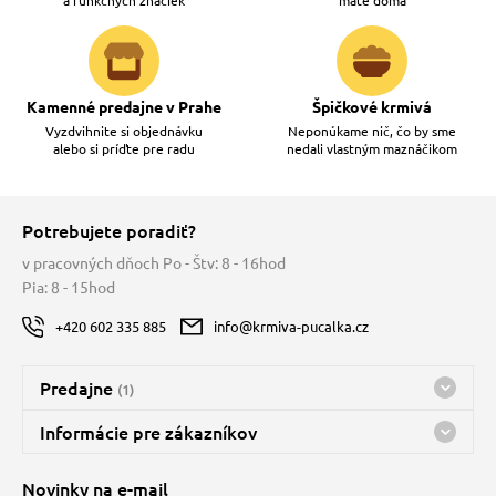
a funkčných značiek
máte doma
vé poukazy
Kamenné predajne v Prahe
Špičkové krmivá
Vyzdvihnite si objednávku
Neponúkame nič, čo by sme
alebo si príďte pre radu
nedali vlastným maznáčikom
Potrebujete poradiť?
v pracovných dňoch Po - Štv: 8 - 16hod
Pia: 8 - 15hod
+420 602 335 885
info@krmiva-pucalka.cz
Predajne
(1)
Predajňa a sklad Kbely
Informácie pre zákazníkov
Bohužiaľ, momentálne máme zatvorené
Doprava
Novinky na e-mail