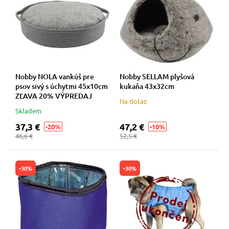
 prostriedky
 prostriedky
pre mačky
 a vitamíny
Nobby NOLA vankúš pre
Nobby SELLAM plyšová
psov sivý s úchytmi 45x10cm
kukaňa 43x32cm
 pre psov
ky a pelechy
ZĽAVA 20% VÝPREDAJ
Na dotaz
Skladem
37,3 €
47,2 €
-20%
-10%
pre psov
re mačky
46,6 €
52,5 €
 pre psov
my
-30%
-30%
e pre psov
e pre mačky