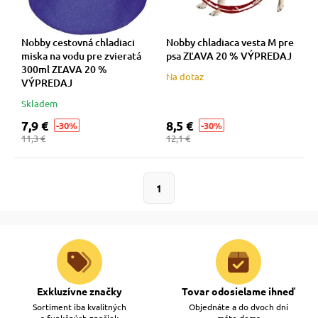
 a ohlávky
pre mačky
Nobby cestovná chladiaci
Nobby chladiaca vesta M pre
re psov
 pre mačky
miska na vodu pre zvieratá
psa ZĽAVA 20 % VÝPREDAJ
300ml ZĽAVA 20 %
Na dotaz
VÝPREDAJ
my
ie podložky
Skladem
7,9 €
8,5 €
-30%
-30%
11,3 €
12,1 €
výcvik
vé poukazy
1
osť
nie so psom
Exkluzívne značky
Tovar odosielame ihneď
Sortiment iba kvalitných
Objednáte a do dvoch dní