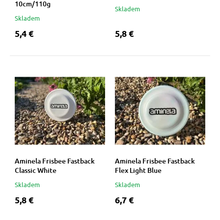
10cm/110g
Skladem
Skladem
vé poukazy
5,4 €
5,8 €
Aminela Frisbee Fastback
Aminela Frisbee Fastback
Classic White
Flex Light Blue
Skladem
Skladem
5,8 €
6,7 €