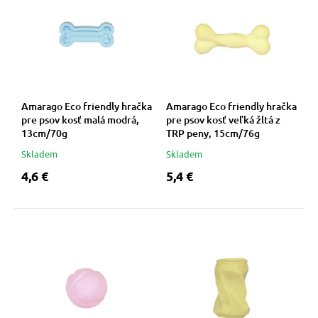
 prostriedky
 prostriedky
pre mačky
 a vitamíny
Amarago Eco friendly hračka
Amarago Eco friendly hračka
pre psov kosť malá modrá,
pre psov kosť veľká žltá z
 pre psov
ky a pelechy
13cm/70g
TRP peny, 15cm/76g
Skladem
Skladem
4,6 €
5,4 €
pre psov
re mačky
 pre psov
my
e pre psov
e pre mačky