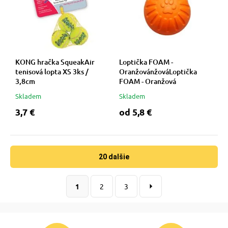
KONG hračka SqueakAir
Loptička FOAM -
tenisová lopta XS 3ks /
OranžovánžováLoptička
3,8cm
FOAM - Oranžová
Skladem
Skladem
3,7 €
od 5,8 €
20 dalšie
1
2
3