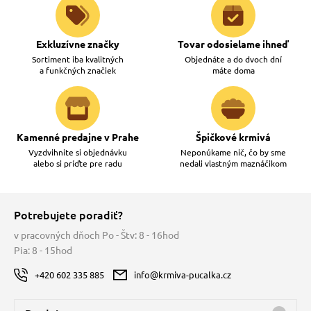
Exkluzívne značky
Tovar odosielame ihneď
Sortiment iba kvalitných
Objednáte a do dvoch dní
a funkčných značiek
máte doma
Kamenné predajne v Prahe
Špičkové krmivá
Vyzdvihnite si objednávku
Neponúkame nič, čo by sme
alebo si príďte pre radu
nedali vlastným maznáčikom
Potrebujete poradiť?
v pracovných dňoch Po - Štv: 8 - 16hod
Pia: 8 - 15hod
+420 602 335 885
info@krmiva-pucalka.cz