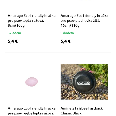
 a ohlávky
pre mačky
Amarago Eco friendly hračka
Amarago Eco friendly hračka
re psov
 pre mačky
pre psov lopta ružová,
pre psov plechovka žltá,
8cm/105g
16cm/110g
Skladem
Skladem
my
ie podložky
5,4 €
5,4 €
výcvik
vé poukazy
osť
nie so psom
Amarago Eco friendly hračka
Aminela Frisbee Fastback
pre psov rugby lopta ružová,
Classic Black