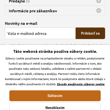
Predajne
(1)
Predajňa a sklad Kbely
Informácie pre zákazníkov
Bohužiaľ, momentálne máme zatvorené
Doprava
Novinky na e-mail
O spoločnosti
Prihlásiť sa
Veľkoobchod
Obchodné podmienky
Souhlasím se zpracováním osobních údajů dle našich
Podmínek
ochrany osobních údajů
Táto webová stránka používa súbory cookie.
Kontakt
Súbory cookie používame na prispôsobenie obsahu a reklám, poskytovanie
Krmiva Pučálka na sociálnych sieťach
Podmienky ochrany osobných údajov
funkcií sociálnych médií a analýzu návštevnosti. Informácie o tom, ako
Zásady používanie cookies a Google Analytics
používate našu webovú lokalitu, zdieľame s našimi partnermi v oblasti
Instagran
Facebook
sociálnych médií, reklamy a analýzy. Partneri môžu tieto informácie
kombinovať s inými informáciami, ktoré im poskytnete alebo ktoré získajú v
dôsledku vášho používania ich služieb.
Zásady používania súborov cookie
Súhlasím
Krmiva-pucalka.sk © 2026. Webdesign
Litvanyi.sk
.
E-shop vytvorila
Nesúhlasím