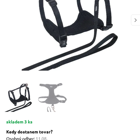
 prostriedky
 a vitamíny
 pre psov
pre psov
 pre psov
skladem 3 ks
e pre psov
Kedy dostanem tovar?
Osobný odber:
11.08.