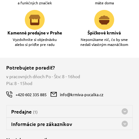
a funkčných značiek
máte doma
Kamenné predajne v Prahe
Špičkové krmivá
Vyzdvihnite si objednávku
Neponúkame nič, čo by sme
alebo si príďte pre radu
nedali vlastným maznáčikom
Potrebujete poradiť?
v pracovných dňoch Po - Štv: 8 - 16hod
Pia: 8 - 15hod
+420 602 335 885
info@krmiva-pucalka.cz
Predajne
(1)
Predajňa a sklad Kbely
Informácie pre zákazníkov
Bohužiaľ, momentálne máme zatvorené
Doprava