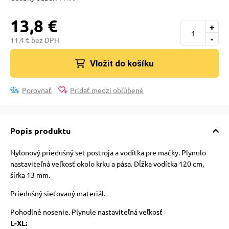
 a ohlávky
13,8 €
+
-
re psov
11,4 € bez DPH
Vložit do košíku
my
Porovnať
Pridať medzi obľúbené
výcvik
Popis produktu
osť
Nylonový priedušný set postroja a vodítka pre mačky. Plynulo
nastaviteľná veľkosť okolo krku a pása. Dĺžka vodítka 120 cm,
šírka 13 mm.
nie so psom
Priedušný sieťovaný materiál.
P
ohodlné nosenie. Plynule nastaviteľná veľkosť
L-XL: