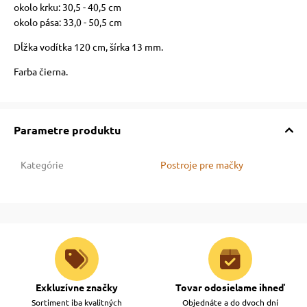
okolo krku: 30,5 - 40,5 cm
okolo pása: 33,0 - 50,5 cm
vé poukazy
Dĺžka vodítka 120 cm, šírka 13 mm.
Farba čierna.
Parametre produktu
Kategórie
Postroje pre mačky
Exkluzívne značky
Tovar odosielame ihneď
Sortiment iba kvalitných
Objednáte a do dvoch dní