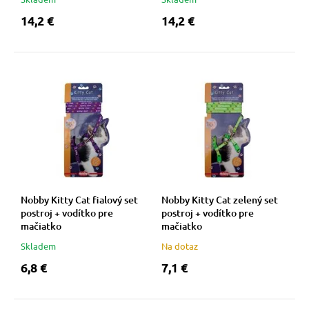
14,2 €
14,2 €
vé poukazy
Nobby Kitty Cat fialový set
Nobby Kitty Cat zelený set
postroj + vodítko pre
postroj + vodítko pre
mačiatko
mačiatko
Skladem
Na dotaz
6,8 €
7,1 €