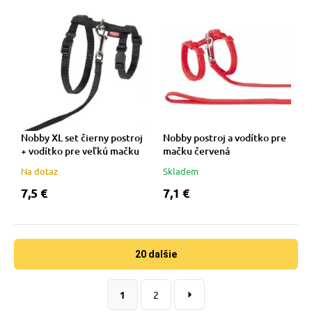
Nobby XL set čierny postroj
Nobby postroj a vodítko pre
+ vodítko pre veľkú mačku
mačku červená
Na dotaz
Skladem
7,5 €
7,1 €
20 dalšie
1
2