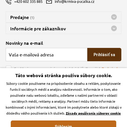
+420 602 335 885
info@krmiva-pucalka.cz
Predajne
(1)
Predajňa a sklad Kbely
Informácie pre zákazníkov
Bohužiaľ, momentálne máme zatvorené
Doprava
Novinky na e-mail
O spoločnosti
Prihlásiť sa
Veľkoobchod
Obchodné podmienky
Souhlasím se zpracováním osobních údajů dle našich
Podmínek
ochrany osobních údajů
Táto webová stránka používa súbory cookie.
Kontakt
Súbory cookie používame na prispôsobenie obsahu a reklám, poskytovanie
Krmiva Pučálka na sociálnych sieťach
Podmienky ochrany osobných údajov
funkcií sociálnych médií a analýzu návštevnosti. Informácie o tom, ako
Zásady používanie cookies a Google Analytics
používate našu webovú lokalitu, zdieľame s našimi partnermi v oblasti
Instagran
Facebook
sociálnych médií, reklamy a analýzy. Partneri môžu tieto informácie
kombinovať s inými informáciami, ktoré im poskytnete alebo ktoré získajú v
dôsledku vášho používania ich služieb.
Zásady používania súborov cookie
Súhlasím