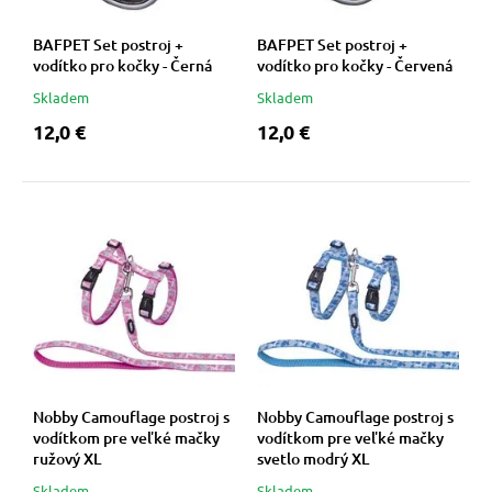
 a ohlávky
BAFPET Set postroj +
BAFPET Set postroj +
vodítko pro kočky - Černá
vodítko pro kočky - Červená
re psov
Skladem
Skladem
12,0 €
12,0 €
my
výcvik
osť
nie so psom
Nobby Camouflage postroj s
Nobby Camouflage postroj s
vodítkom pre veľké mačky
vodítkom pre veľké mačky
ružový XL
svetlo modrý XL
Skladem
Skladem