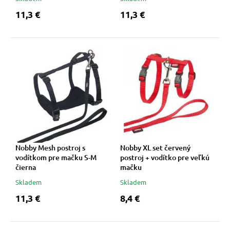
11,3 €
11,3 €
Nobby Mesh postroj s
Nobby XL set červený
vodítkom pre mačku S-M
postroj + vodítko pre veľkú
čierna
mačku
Skladem
Skladem
11,3 €
8,4 €