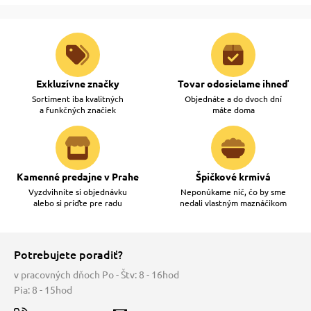
Exkluzívne značky
Tovar odosielame ihneď
Sortiment iba kvalitných
Objednáte a do dvoch dní
a funkčných značiek
máte doma
Kamenné predajne v Prahe
Špičkové krmivá
Vyzdvihnite si objednávku
Neponúkame nič, čo by sme
alebo si príďte pre radu
nedali vlastným maznáčikom
Potrebujete poradiť?
v pracovných dňoch Po - Štv: 8 - 16hod
Pia: 8 - 15hod