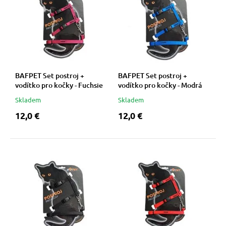
 prostriedky
 a vitamíny
BAFPET Set postroj +
BAFPET Set postroj +
vodítko pro kočky - Fuchsie
vodítko pro kočky - Modrá
 pre psov
Skladem
Skladem
12,0 €
12,0 €
pre psov
 pre psov
e pre psov