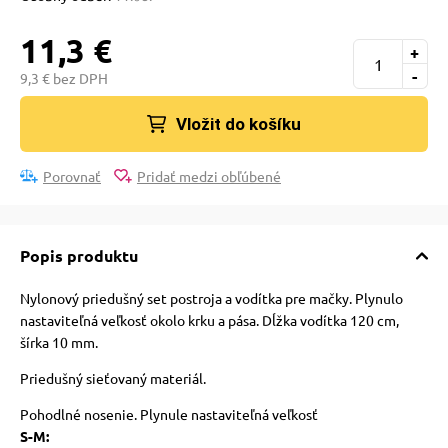
 a ohlávky
11,3 €
+
-
re psov
9,3 € bez DPH
Vložit do košíku
my
Porovnať
Pridať medzi obľúbené
výcvik
Popis produktu
osť
Nylonový priedušný set postroja a vodítka pre mačky. Plynulo
nastaviteľná veľkosť okolo krku a pása. Dĺžka vodítka 120 cm,
šírka 10 mm.
nie so psom
Priedušný sieťovaný materiál.
P
ohodlné nosenie. Plynule nastaviteľná veľkosť
S-M: