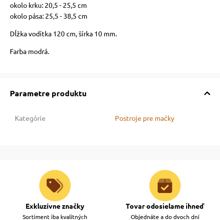
okolo krku: 20,5 - 25,5 cm
okolo pása: 25,5 - 38,5 cm
vé poukazy
Dĺžka vodítka 120 cm, šírka 10 mm.
Farba modrá.
Parametre produktu
Kategórie
Postroje pre mačky
Exkluzívne značky
Tovar odosielame ihneď
Sortiment iba kvalitných
Objednáte a do dvoch dní