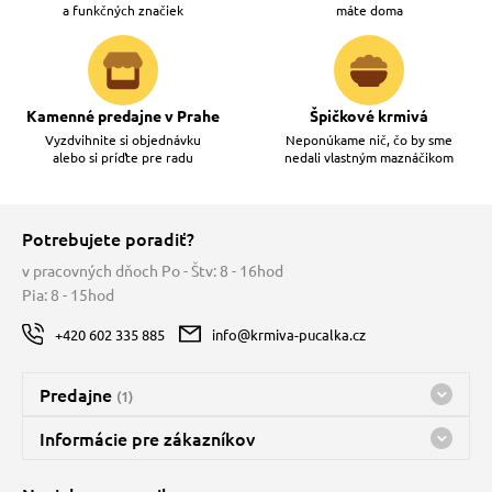
a funkčných značiek
máte doma
Kamenné predajne v Prahe
Špičkové krmivá
Vyzdvihnite si objednávku
Neponúkame nič, čo by sme
alebo si príďte pre radu
nedali vlastným maznáčikom
Potrebujete poradiť?
v pracovných dňoch Po - Štv: 8 - 16hod
Pia: 8 - 15hod
+420 602 335 885
info@krmiva-pucalka.cz
Predajne
(1)
Predajňa a sklad Kbely
Informácie pre zákazníkov
Bohužiaľ, momentálne máme zatvorené
Doprava