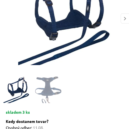
 prostriedky
 a vitamíny
 pre psov
pre psov
 pre psov
skladem 3 ks
e pre psov
Kedy dostanem tovar?
Osobný odber:
11.08.