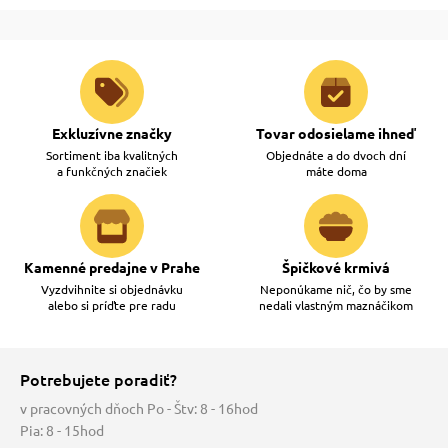
vé poukazy
Exkluzívne značky
Tovar odosielame ihneď
Sortiment iba kvalitných
Objednáte a do dvoch dní
a funkčných značiek
máte doma
Kamenné predajne v Prahe
Špičkové krmivá
Vyzdvihnite si objednávku
Neponúkame nič, čo by sme
alebo si príďte pre radu
nedali vlastným maznáčikom
Potrebujete poradiť?
v pracovných dňoch Po - Štv: 8 - 16hod
Pia: 8 - 15hod