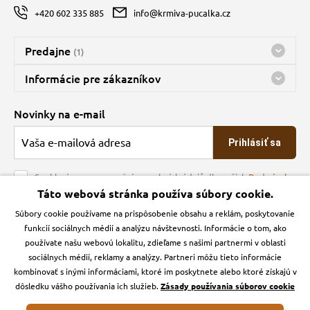
+420 602 335 885
info@krmiva-pucalka.cz
Predajne
(1)
Predajňa a sklad Kbely
Informácie pre zákazníkov
Bohužiaľ, momentálne máme zatvorené
Doprava
Novinky na e-mail
O spoločnosti
Prihlásiť sa
Veľkoobchod
Obchodné podmienky
Souhlasím se zpracováním osobních údajů dle našich
Podmínek
ochrany osobních údajů
Táto webová stránka používa súbory cookie.
Kontakt
Súbory cookie používame na prispôsobenie obsahu a reklám, poskytovanie
Krmiva Pučálka na sociálnych sieťach
Podmienky ochrany osobných údajov
funkcií sociálnych médií a analýzu návštevnosti. Informácie o tom, ako
Zásady používanie cookies a Google Analytics
používate našu webovú lokalitu, zdieľame s našimi partnermi v oblasti
Instagran
Facebook
sociálnych médií, reklamy a analýzy. Partneri môžu tieto informácie
kombinovať s inými informáciami, ktoré im poskytnete alebo ktoré získajú v
dôsledku vášho používania ich služieb.
Zásady používania súborov cookie