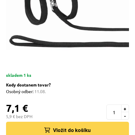
 prostriedky
 a vitamíny
 pre psov
skladem 1 ks
pre psov
Kedy dostanem tovar?
Osobný odber:
11.08.
 pre psov
7,1 €
+
-
5,9 € bez DPH
e pre psov
Vložit do košíku