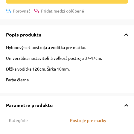
 a ohlávky
Porovnať
Pridať medzi obľúbené
re psov
Popis produktu
my
Nylonový set postroja a vodítka pre mačku.
Univerzálna nastaviteľná veľkosť postroja 37-47cm.
výcvik
Dĺžka vodítka 120cm. Šírka 10mm.
Farba čierna.
osť
nie so psom
Parametre produktu
Kategórie
Postroje pre mačky