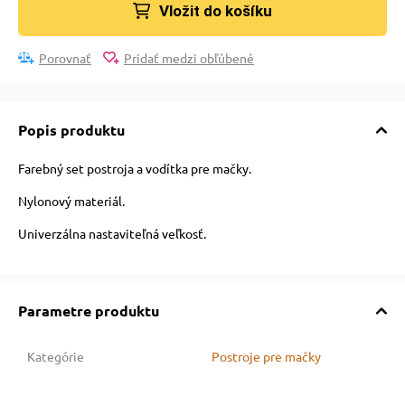
 a ohlávky
Vložit do košíku
Porovnať
Pridať medzi obľúbené
re psov
Popis produktu
my
Farebný set postroja a vodítka pre mačky.
výcvik
Nylonový materiál.
Univerzálna nastaviteľná veľkosť.
osť
Parametre produktu
nie so psom
Kategórie
Postroje pre mačky