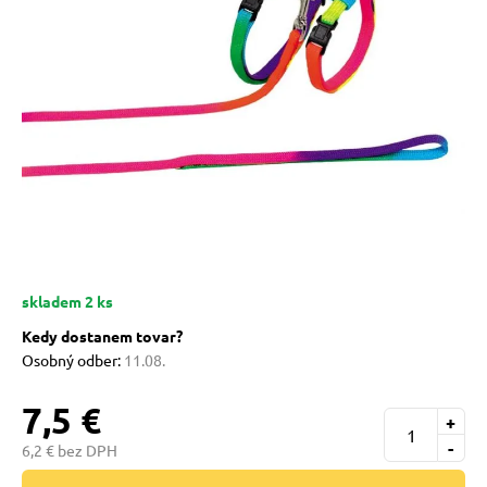
 prostriedky
 a vitamíny
 pre psov
pre psov
skladem 2 ks
Kedy dostanem tovar?
 pre psov
Osobný odber:
11.08.
7,5 €
+
e pre psov
-
6,2 € bez DPH