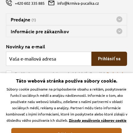
+420 602 335 885
info@krmiva-pucalka.cz
Predajne
(1)
Predajňa a sklad Kbely
Informácie pre zákazníkov
Bohužiaľ, momentálne máme zatvorené
Doprava
Novinky na e-mail
O spoločnosti
Prihlásiť sa
Veľkoobchod
Obchodné podmienky
Souhlasím se zpracováním osobních údajů dle našich
Podmínek
ochrany osobních údajů
Táto webová stránka používa súbory cookie.
Kontakt
Súbory cookie používame na prispôsobenie obsahu a reklám, poskytovanie
Krmiva Pučálka na sociálnych sieťach
Podmienky ochrany osobných údajov
funkcií sociálnych médií a analýzu návštevnosti. Informácie o tom, ako
Zásady používanie cookies a Google Analytics
používate našu webovú lokalitu, zdieľame s našimi partnermi v oblasti
Instagran
Facebook
sociálnych médií, reklamy a analýzy. Partneri môžu tieto informácie
kombinovať s inými informáciami, ktoré im poskytnete alebo ktoré získajú v
dôsledku vášho používania ich služieb.
Zásady používania súborov cookie