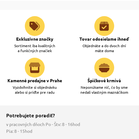
vé poukazy
Exkluzívne značky
Tovar odosielame ihneď
Sortiment iba kvalitných
Objednáte a do dvoch dní
a funkčných značiek
máte doma
Kamenné predajne v Prahe
Špičkové krmivá
Vyzdvihnite si objednávku
Neponúkame nič, čo by sme
alebo si príďte pre radu
nedali vlastným maznáčikom
Potrebujete poradiť?
v pracovných dňoch Po - Štv: 8 - 16hod
Pia: 8 - 15hod