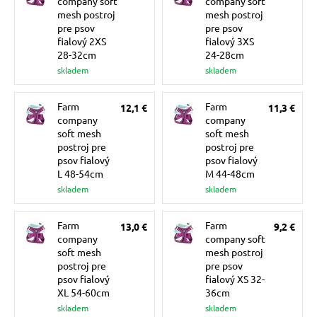
company soft
company soft
pre mačky
mesh postroj
mesh postroj
pre psov
pre psov
fialový 2XS
fialový 3XS
28-32cm
24-28cm
 pre mačky
skladem
skladem
ie podložky
Farm
Farm
12,1 €
11,3 €
company
company
soft mesh
soft mesh
postroj pre
postroj pre
vé poukazy
psov fialový
psov fialový
L 48-54cm
M 44-48cm
skladem
skladem
Farm
Farm
13,0 €
9,2 €
company
company soft
soft mesh
mesh postroj
postroj pre
pre psov
psov fialový
fialový XS 32-
XL 54-60cm
36cm
skladem
skladem