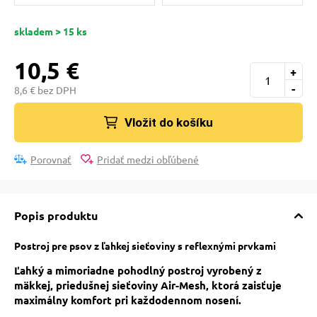
skladem > 15 ks
10,5 €
+
-
8,6 € bez DPH
Vložit do košíku
Porovnať
Pridať medzi obľúbené
Popis produktu
Postroj pre psov z ľahkej sieťoviny s reflexnými prvkami
Ľahký a mimoriadne pohodlný postroj vyrobený z
mäkkej, priedušnej sieťoviny Air-Mesh, ktorá zaisťuje
maximálny komfort pri každodennom nosení.