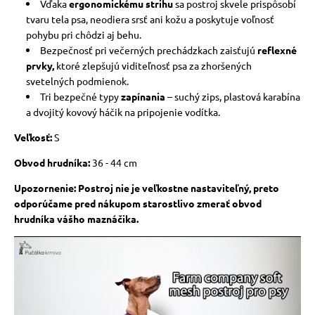
Vďaka
ergonomickému strihu
sa postroj skvele prispôsobí
tvaru tela psa, neodiera srsť ani kožu a poskytuje voľnosť
pohybu pri chôdzi aj behu.
Bezpečnosť pri večerných prechádzkach zaisťujú
reflexné
prvky,
ktoré zlepšujú viditeľnosť psa za zhoršených
svetelných podmienok.
Tri bezpečné typy
zapínania
– suchý zips, plastová karabína
a dvojitý kovový háčik na pripojenie vodítka.
Veľkosť:
S
Obvod hrudníka:
36 - 44 cm
Upozornenie: Postroj nie je veľkostne nastaviteľný, preto
odporúčame pred nákupom starostlivo zmerať obvod
hrudníka vášho maznáčika.