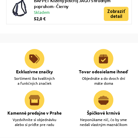
BAFPET Kožený postroj JAGO s hrudným
popruhom - Čierny
Zobraziť
Skladem
detail
52,0 €
Exkluzívne značky
Tovar odosielame ihneď
Sortiment iba kvalitných
Objednáte a do dvoch dní
a funkčných značiek
máte doma
Kamenné predajne v Prahe
Špičkové krmivá
Vyzdvihnite si objednávku
Neponúkame nič, čo by sme
alebo si príďte pre radu
nedali vlastným maznáčikom