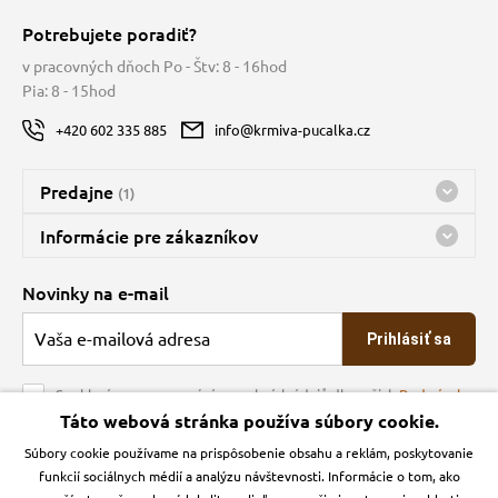
Potrebujete poradiť?
v pracovných dňoch Po - Štv: 8 - 16hod
Pia: 8 - 15hod
+420 602 335 885
info@krmiva-pucalka.cz
Predajne
(1)
Predajňa a sklad Kbely
Informácie pre zákazníkov
Bohužiaľ, momentálne máme zatvorené
Doprava
Novinky na e-mail
O spoločnosti
Prihlásiť sa
Veľkoobchod
Obchodné podmienky
Souhlasím se zpracováním osobních údajů dle našich
Podmínek
ochrany osobních údajů
Táto webová stránka používa súbory cookie.
Kontakt
Súbory cookie používame na prispôsobenie obsahu a reklám, poskytovanie
Krmiva Pučálka na sociálnych sieťach
Podmienky ochrany osobných údajov
funkcií sociálnych médií a analýzu návštevnosti. Informácie o tom, ako
Zásady používanie cookies a Google Analytics