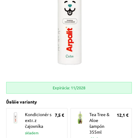
 prostriedky
pre mačky
 a vitamíny
ky a pelechy
re mačky
Expirácia: 11/2028
my
Ďalšie varianty
Kondicionér s
Tea Tree &
7,5 €
12,1 €
e pre mačky
extr. z
Aloe
čajovníka
šampón
355ml
skladem