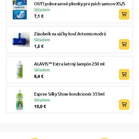
OUT! jednorazové plienky pre psích samcov XS/S
Skladem
7,1 €
Zásobník na sáčky kosť Artemis modrá
Skladem
1,5 €
ALAVIS™ Extra šetrný šampón 250 ml
Skladem
8,4 €
Espree Silky Show kondicionér 355ml
Skladem
10,0 €