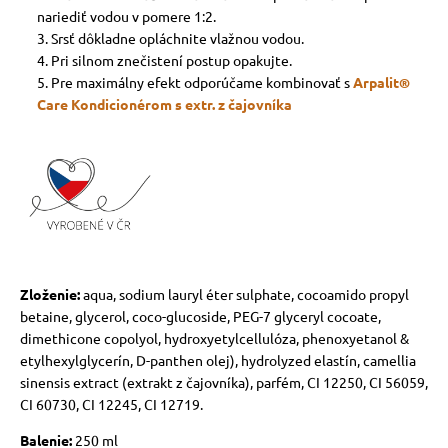
nariediť vodou v pomere 1:2.
Srsť dôkladne opláchnite vlažnou vodou.
Pri silnom znečistení postup opakujte.
Pre maximálny efekt odporúčame kombinovať s
Arpalit®
Care Kondicionérom s extr. z čajovníka
Zloženie:
aqua, sodium lauryl éter sulphate, cocoamido propyl
betaine, glycerol, coco-glucoside, PEG-7 glyceryl cocoate,
dimethicone copolyol, hydroxyetylcellulóza, phenoxyetanol &
etylhexylglycerín, D-panthen olej), hydrolyzed elastín, camellia
sinensis extract (extrakt z čajovníka), parfém, CI 12250, CI 56059,
CI 60730, CI 12245, CI 12719.
Balenie:
250 ml