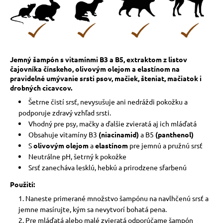
Jemný šampón s vitamínmi B3 a B5, extraktom z listov
čajovníka čínskeho, olivovým olejom a elastínom na
pravidelné umývanie srsti psov, mačiek, šteniat, mačiatok i
drobných cicavcov.
Šetrne čistí srsť, nevysušuje ani nedráždi pokožku a
podporuje zdravý vzhľad srsti.
Vhodný pre psy, mačky a ďalšie zvieratá aj ich mláďatá
Obsahuje vitamíny B3
(niacinamid)
a B5
(panthenol)
S
olivovým olejom
a
elastínom
pre jemnú a pružnú srsť
Neutrálne pH, šetrný k pokožke
Srsť zanecháva lesklú, hebkú a prirodzene sfarbenú
Použití:
Naneste primerané množstvo šampónu na navlhčenú srsť a
jemne masírujte, kým sa nevytvorí bohatá pena.
Pre mláďatá alebo malé zvieratá odporúčame šampón