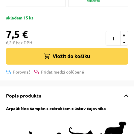
skladem
pre mačky
skladem 15 ks
 pre mačky
7,5 €
+
-
6,2 € bez DPH
ie podložky
Vložit do košíku
vé poukazy
Porovnať
Pridať medzi obľúbené
Popis produktu
Arpalit Neo šampón s extraktom z listov čajovníka