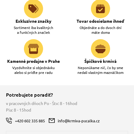
Exkluzívne značky
Tovar odosielame ihneď
Sortiment iba kvalitných
Objednáte a do dvoch dní
a funkčných značiek
máte doma
Kamenné predajne v Prahe
Špičkové krmivá
Vyzdvihnite si objednávku
Neponúkame nič, čo by sme
alebo si príďte pre radu
nedali vlastným maznáčikom
Potrebujete poradiť?
v pracovných dňoch Po - Štv: 8 - 16hod
Pia: 8 - 15hod
+420 602 335 885
info@krmiva-pucalka.cz