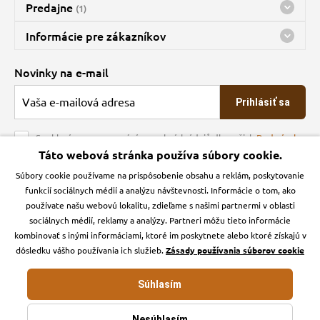
Predajne
(1)
Predajňa a sklad Kbely
Informácie pre zákazníkov
nes máme otvorené 08:00 - 15:00
Doprava
Novinky na e-mail
O spoločnosti
Prihlásiť sa
Veľkoobchod
Obchodné podmienky
Souhlasím se zpracováním osobních údajů dle našich
Podmínek
ochrany osobních údajů
Táto webová stránka používa súbory cookie.
Kontakt
Súbory cookie používame na prispôsobenie obsahu a reklám, poskytovanie
Krmiva Pučálka na sociálnych sieťach
Podmienky ochrany osobných údajov
funkcií sociálnych médií a analýzu návštevnosti. Informácie o tom, ako
Zásady používanie cookies a Google Analytics
používate našu webovú lokalitu, zdieľame s našimi partnermi v oblasti
Instagran
Facebook
sociálnych médií, reklamy a analýzy. Partneri môžu tieto informácie
kombinovať s inými informáciami, ktoré im poskytnete alebo ktoré získajú v
dôsledku vášho používania ich služieb.
Zásady používania súborov cookie
Súhlasím
Krmiva-pucalka.sk © 2026. Webdesign
Litvanyi.sk
.
E-shop vytvorila
Nesúhlasím