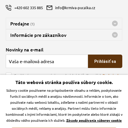
+420 602 335 885
info@krmiva-pucalka.cz
Predajne
(1)
Predajňa a sklad Kbely
Informácie pre zákazníkov
nes máme otvorené 08:00 - 15:00
Doprava
Novinky na e-mail
O spoločnosti
Prihlásiť sa
Veľkoobchod
Obchodné podmienky
Souhlasím se zpracováním osobních údajů dle našich
Podmínek
ochrany osobních údajů
Táto webová stránka používa súbory cookie.
Kontakt
Súbory cookie používame na prispôsobenie obsahu a reklám, poskytovanie
Krmiva Pučálka na sociálnych sieťach
Podmienky ochrany osobných údajov
funkcií sociálnych médií a analýzu návštevnosti. Informácie o tom, ako
Zásady používanie cookies a Google Analytics
používate našu webovú lokalitu, zdieľame s našimi partnermi v oblasti
Instagran
Facebook
sociálnych médií, reklamy a analýzy. Partneri môžu tieto informácie
kombinovať s inými informáciami, ktoré im poskytnete alebo ktoré získajú v
dôsledku vášho používania ich služieb.
Zásady používania súborov cookie