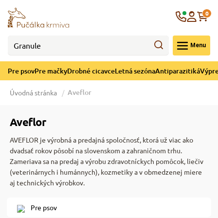
né cicavce
ná sezóna
re mačky
ýpredaj
re psov
Krajina
0
 - CZK
Menu
górii Drobné cicavce
egórii Letná sezóna
ategórii Pre mačky
ategórii Výpredaj
ategórii Pre psov
Pre psov
Pre mačky
Drobné cicavce
Letná sezóna
Antiparazitiká
Výpre
 pre psov
 pre mačky
 a ochladenie
Aveflor
Úvodná stránka
y pre psov
y pre mačky
e hračky
Aveflor
AVEFLOR
je výrobná a predajná spoločnosť, ktorá už viac ako
 pre psov
 pre mačky
 prostriedky
te
e
dvadsať rokov pôsobí na slovenskom a zahraničnom trhu.
Zameriava sa na predaj a výrobu zdravotníckych pomôcok, liečiv
(veterinárnych i humánnych), kozmetiky a v obmedzenej miere
 pre psov
 pre mačky
lky
aj technických výrobkov.
Pre psov
pre psov
 a podstielka