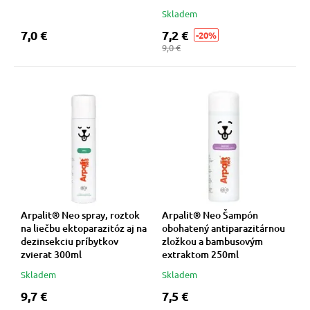
Skladem
7,0 €
7,2 €
-20%
9,0 €
Arpalit® Neo spray, roztok
Arpalit® Neo Šampón
na liečbu ektoparazitóz aj na
obohatený antiparazitárnou
dezinsekciu príbytkov
zložkou a bambusovým
zvierat 300ml
extraktom 250ml
Skladem
Skladem
9,7 €
7,5 €