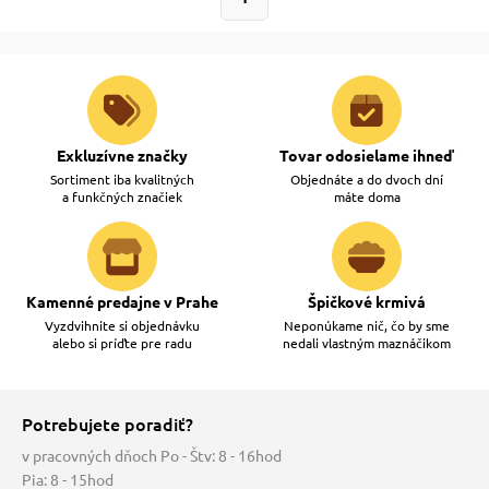
Exkluzívne značky
Tovar odosielame ihneď
Sortiment iba kvalitných
Objednáte a do dvoch dní
a funkčných značiek
máte doma
Kamenné predajne v Prahe
Špičkové krmivá
Vyzdvihnite si objednávku
Neponúkame nič, čo by sme
alebo si príďte pre radu
nedali vlastným maznáčikom
Potrebujete poradiť?
v pracovných dňoch Po - Štv: 8 - 16hod
Pia: 8 - 15hod