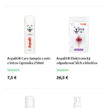
Arpalit® Care šampón s extr.
Arpalit® Elektronický
z listov čajovníka 250ml
odpudzovač bĺch a kliešťov
Skladem
Skladem
7,5 €
26,5 €