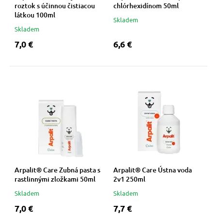
roztok s účinnou čistiacou
chlórhexidínom 50ml
látkou 100ml
vé poukazy
Skladem
Skladem
7,0 €
6,6 €
Arpalit® Care Zubná pasta s
Arpalit® Care Ústna voda
rastlinnými zložkami 50ml
2v1 250ml
Skladem
Skladem
7,0 €
7,7 €