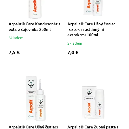
 a ohlávky
pre mačky
re psov
 pre mačky
Arpalit® Care Kondicionér s
Arpalit® Care Ušný čistiaci
extr. z čajovníka 250ml
roztok s rastlinnými
extraktmi 100ml
Skladem
my
ie podložky
Skladem
7,5 €
7,0 €
výcvik
vé poukazy
osť
nie so psom
Arpalit® Care Ušný čistiaci
Arpalit® Care Zubná pasta s