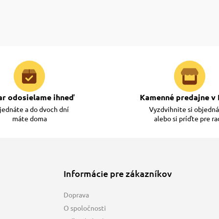
ar odosielame ihneď
Kamenné predajne v 
ednáte a do dvoch dní
Vyzdvihnite si objedn
máte doma
alebo si príďte pre r
Informácie pre zákazníkov
Doprava
O spoločnosti