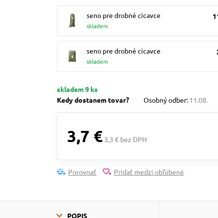
seno pre drobné cicavce
1
skladem
seno pre drobné cicavce
skladem
skladem 9 ks
Kedy dostanem tovar?
Osobný odber:
11.08.
3,7 €
3,3 € bez DPH
Porovnať
Pridať medzi obľúbené
POPIS