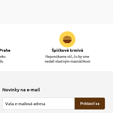
Prahe
Špičkové krmivá
ávku
Neponúkame nič, čo by sme
adu
nedali vlastným maznáčikom
Novinky na e-mail
Prihlásiť sa