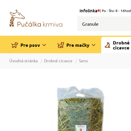
Infolinka
( Po - Štv: 8 - 16hod
Drobné
Pre psov
Pre mačky
cicavce
Úvodná stránka
Drobné cicavce
Seno