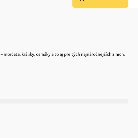
orčatá, králiky, osmáky a to aj pre tých najnáročnejších z nich.