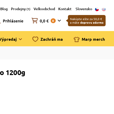
Blog
Prodejny
Velkoobchod
Kontakt
Slovensko
(1)
Nakúpte ešte za 50,0 €
Prihlásenie
0,0 €
0
a máte
dopravu zdarma
Výpredaj
Zachráň ma
Marp merch
io 1200g