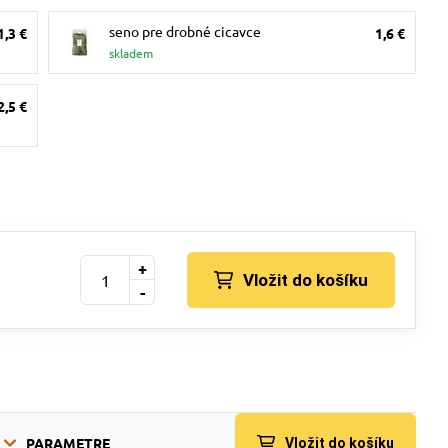
seno pre drobné cicavce
1,3 €
1,6 €
skladem
2,5 €
+
Vložit do košíku
-
PARAMETRE
Vložit do košíku