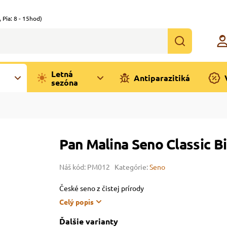
,
Pia: 8 - 15hod)
Letná
Antiparazitiká
sezóna
Pan Malina Seno Classic B
Náš kód: PM012
Kategórie:
Seno
České seno z čistej prírody
Celý popis
Ďalšie varianty