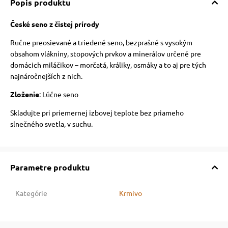
Popis produktu
vé poukazy
České seno z čistej prírody
Ručne preosievané a triedené seno, bezprašné s vysokým
obsahom vlákniny, stopových prvkov a minerálov určené pre
domácich miláčikov – morčatá, králiky, osmáky a to aj pre tých
najnáročnejších z nich.
Zloženie
: Lúčne seno
Skladujte pri priemernej izbovej teplote bez priameho
slnečného svetla, v suchu.
Parametre produktu
Kategórie
Krmivo