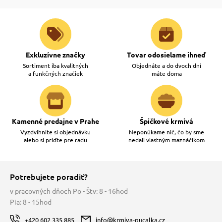
Exkluzívne značky
Tovar odosielame ihneď
Sortiment iba kvalitných
Objednáte a do dvoch dní
a funkčných značiek
máte doma
Kamenné predajne v Prahe
Špičkové krmivá
Vyzdvihnite si objednávku
Neponúkame nič, čo by sme
alebo si príďte pre radu
nedali vlastným maznáčikom
Potrebujete poradiť?
v pracovných dňoch Po - Štv: 8 - 16hod
Pia: 8 - 15hod
+420 602 335 885
info@krmiva-pucalka.cz