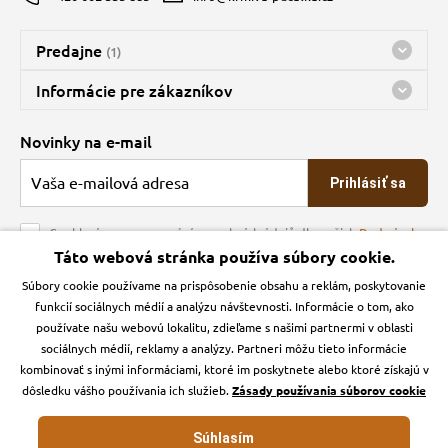
Predajne
(1)
Predajňa a sklad Kbely
Informácie pre zákazníkov
Bohužiaľ, momentálne máme zatvorené
Doprava
Novinky na e-mail
O spoločnosti
Prihlásiť sa
Veľkoobchod
Obchodné podmienky
Souhlasím se zpracováním osobních údajů dle našich
Podmínek
ochrany osobních údajů
Táto webová stránka používa súbory cookie.
Kontakt
Súbory cookie používame na prispôsobenie obsahu a reklám, poskytovanie
Krmiva Pučálka na sociálnych sieťach
Podmienky ochrany osobných údajov
funkcií sociálnych médií a analýzu návštevnosti. Informácie o tom, ako
Zásady používanie cookies a Google Analytics
používate našu webovú lokalitu, zdieľame s našimi partnermi v oblasti
Instagran
Facebook
sociálnych médií, reklamy a analýzy. Partneri môžu tieto informácie
kombinovať s inými informáciami, ktoré im poskytnete alebo ktoré získajú v
dôsledku vášho používania ich služieb.
Zásady používania súborov cookie
Súhlasím