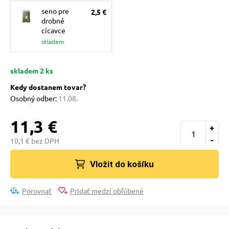
 a ohlávky
pre mačky
seno pre
2,5 €
drobné
cicavce
re psov
 pre mačky
skladem
skladem 2 ks
my
ie podložky
Kedy dostanem tovar?
Osobný odber:
11.08.
výcvik
vé poukazy
11,3 €
+
-
10,1 € bez DPH
osť
Vložit do košíku
nie so psom
Porovnať
Pridať medzi obľúbené