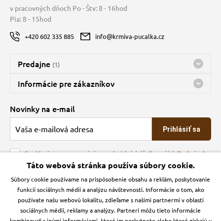
v pracovných dňoch Po - Štv: 8 - 16hod
Pia: 8 - 15hod
+420 602 335 885
info@krmiva-pucalka.cz
Predajne
(1)
Predajňa a sklad Kbely
Informácie pre zákazníkov
Bohužiaľ, momentálne máme zatvorené
Doprava
Novinky na e-mail
O spoločnosti
Prihlásiť sa
Veľkoobchod
Obchodné podmienky
Souhlasím se zpracováním osobních údajů dle našich
Podmínek
ochrany osobních údajů
Táto webová stránka používa súbory cookie.
Kontakt
Súbory cookie používame na prispôsobenie obsahu a reklám, poskytovanie
Krmiva Pučálka na sociálnych sieťach
Podmienky ochrany osobných údajov
funkcií sociálnych médií a analýzu návštevnosti. Informácie o tom, ako
Zásady používanie cookies a Google Analytics
používate našu webovú lokalitu, zdieľame s našimi partnermi v oblasti
Instagran
Facebook
sociálnych médií, reklamy a analýzy. Partneri môžu tieto informácie
kombinovať s inými informáciami, ktoré im poskytnete alebo ktoré získajú v