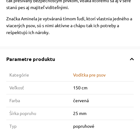
tak prešívaný bezpečnostým prvkom, vďaka ktorému sa aj v šere
stanú pes aj majiteľ viditeľnými.
Značka Aminela je vytváraná tímom ľudí, ktorí vlastnia jedného a
viacerých psov, sú s nimi aktívne a chápu tak ich potreby a
rešpektujú ich nároky.
Parametre produktu
Kategórie
Vodítka pre psov
Veľkosť
150 cm
Farba
červená
Šírka popruhu
25 mm
Typ
popruhové