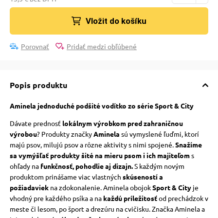
Vložit do košíku
Porovnať
Pridať medzi obľúbené
Popis produktu
Aminela
jednoduché podšité vodítko zo série Sport & City
Dávate prednosť
lokálnym výrobkom pred zahraničnou
výrobou
? Produkty značky
Aminela
sú vymyslené ľuďmi, ktorí
majú psov, milujú psov a rôzne aktivity s nimi spojené.
Snažíme
sa vymýšľať produkty šité na mieru psom i ich majiteľom
s
ohľady na
funkčnosť, pohodlie aj dizajn.
S každým novým
produktom prinášame viac vlastných
skúseností a
požiadaviek
na zdokonalenie. Aminela obojok
Sport & City
je
vhodný pre každého psíka a na
každú príležitosť
od prechádzok v
meste či lesom, po šport a drezúru na cvičisku. Značka Aminela a