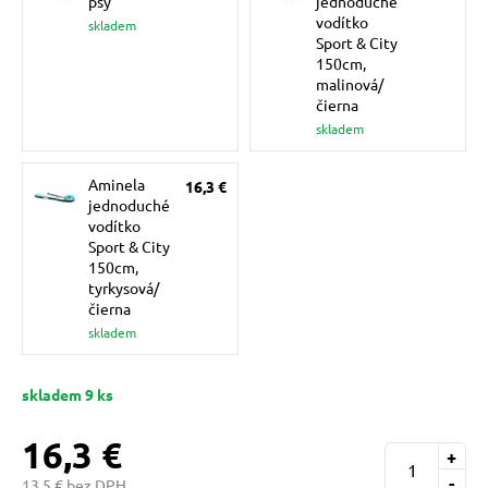
psy
jednoduché
pre mačky
vodítko
skladem
Sport & City
150cm,
malinová/
 pre mačky
čierna
skladem
ie podložky
Aminela
16,3 €
jednoduché
vodítko
vé poukazy
Sport & City
150cm,
tyrkysová/
čierna
skladem
skladem 9 ks
16,3 €
+
-
13,5 € bez DPH