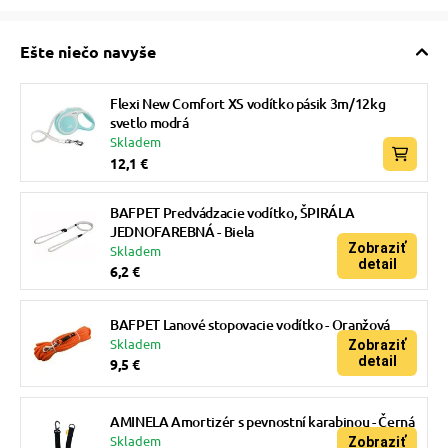
Ešte niečo navyše
Flexi New Comfort XS vodítko pásik 3m/12kg
svetlo modrá
Skladem
12,1 €
BAFPET Predvádzacie vodítko, ŠPIRÁLA
JEDNOFAREBNÁ - Biela
Zobraziť
Skladem
detail
6,2 €
BAFPET Lanové stopovacie vodítko - Oranžová
Skladem
Zobraziť
detail
9,5 €
AMINELA Amortizér s pevnostní karabinou - Černá
Skladem
Zobraziť