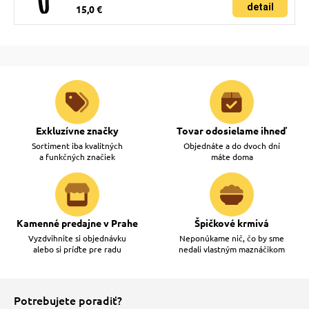
detail
15,0 €
Exkluzívne značky
Tovar odosielame ihneď
Sortiment iba kvalitných
Objednáte a do dvoch dní
a funkčných značiek
máte doma
Kamenné predajne v Prahe
Špičkové krmivá
Vyzdvihnite si objednávku
Neponúkame nič, čo by sme
alebo si príďte pre radu
nedali vlastným maznáčikom
Potrebujete poradiť?