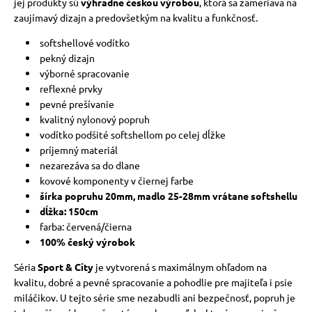
jej produkty sú
výhradne českou výrobou
, ktorá sa zameriava na
zaujímavý dizajn a predovšetkým na kvalitu a funkčnosť.
softshellové vodítko
pekný dizajn
výborné spracovanie
reflexné prvky
pevné prešívanie
kvalitný nylonový popruh
vodítko podšité softshellom po celej dĺžke
príjemný materiál
nezarezáva sa do dlane
kovové komponenty v čiernej farbe
šírka popruhu 20mm, madlo 25-28mm vrátane softshellu
dĺžka: 150cm
farba: červená/čierna
100% český výrobok
Séria
Sport & City
je vytvorená s maximálnym ohľadom na
kvalitu, dobré a pevné spracovanie a pohodlie pre majiteľa i psie
miláčikov. U tejto série sme nezabudli ani bezpečnosť, popruh je