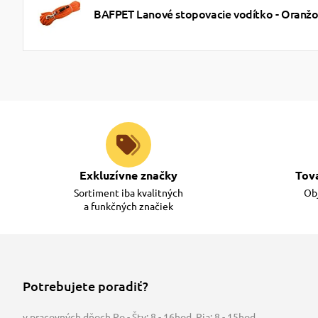
BAFPET Lanové stopovacie vodítko - Oranž
Exkluzívne značky
Tov
Sortiment iba kvalitných
Obj
a funkčných značiek
Potrebujete poradiť?
v pracovných dňoch Po - Štv: 8 - 16hod
,
Pia: 8 - 15hod