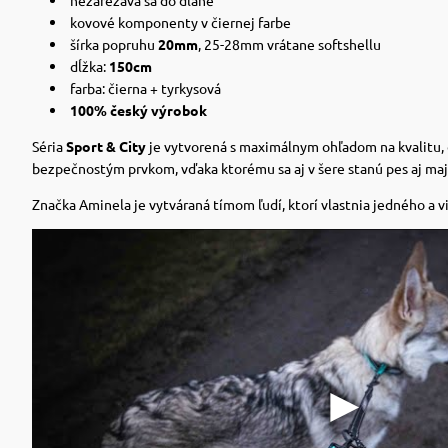
kovové komponenty v čiernej farbe
šírka popruhu
20mm
, 25-28mm vrátane softshellu
dĺžka:
150cm
farba: čierna + tyrkysová
100% český výrobok
Séria
Sport & City
je vytvorená s maximálnym ohľadom na kvalitu, d
bezpečnostým prvkom, vďaka ktorému sa aj v šere stanú pes aj maji
Značka Aminela je vytváraná tímom ľudí, ktorí vlastnia jedného a vi