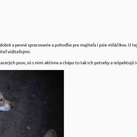
obré a pevné spracovanie a pohodlie pre majiteľa i psie miláčikov. U te
teľ viditeľnými.
acerých psov, sú s nimi aktívne a chápu to tak ich potreby a rešpektujú i