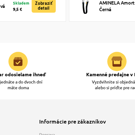
AMINELA Amortiz
Skladem
Zobraziť
ová
detail
Černá
9,5 €
ar odosielame ihneď
Kamenné predajne v 
ednáte a do dvoch dní
Vyzdvihnite si objedn
máte doma
alebo si príďte pre r
Informácie pre zákazníkov
Doprava