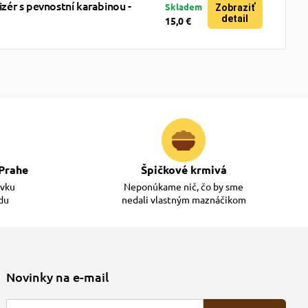
ér s pevnostní karabinou -
Skladem
Zobraziť
detail
15,0 €
Prahe
Špičkové krmivá
ávku
Neponúkame nič, čo by sme
adu
nedali vlastným maznáčikom
Novinky na e-mail