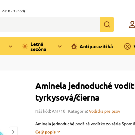
,
Pia: 8 - 15hod)
Letná
Antiparazitiká
sezóna
Aminela jednoduché vodít
tyrkysová/čierna
Náš kód: AM710
Kategórie:
Vodítka pre psov
Aminela jednoduché podšité vodítko zo série Sport 
Celý popis