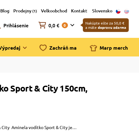
Blog
Prodejny
Velkoobchod
Kontakt
Slovensko
(1)
Nakúpte ešte za 50,0 €
Prihlásenie
0,0 €
0
a máte
dopravu zdarma
Výpredaj
Zachráň ma
Marp merch
ko Sport & City 150cm,
& City Aminela vodítko Sport & City je…