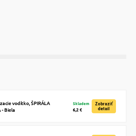
acie vodítko, ŠPIRÁLA
Skladem
Zobraziť
detail
 Biela
6,2 €