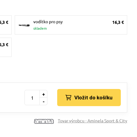
vodítko pro psy
6,3 €
16,3 €
skladem
6,3 €
+
Vložit do košíku
-
Tovar výrobcu - Aminela Sport & City