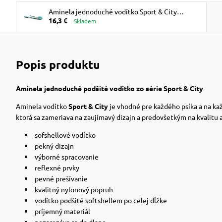
Aminela jednoduché vodítko Sport & City
16,3 €
150cm, tyrkysová/čierna
Skladem
Popis produktu
Aminela jednoduché podšité vodítko zo série Sport & City
Aminela vodítko
Sport & City
je vhodné pre každého psíka a na kaž
ktorá sa zameriava na zaujímavý dizajn a predovšetkým na kvalitu 
sofshellové vodítko
pekný dizajn
výborné spracovanie
reflexné prvky
pevné prešívanie
kvalitný nylonový popruh
vodítko podšité softshellem po celej dĺžke
príjemný materiál
nezarezáva sa do dlane