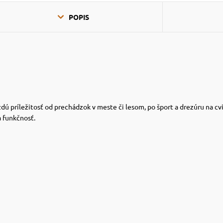
POPIS
dú príležitosť od prechádzok v meste či lesom, po šport a drezúru na cv
a funkčnosť.