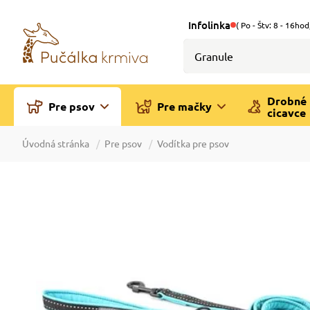
Infolinka
( Po - Štv: 8 - 16hod
Drobné
Pre psov
Pre mačky
cicavce
Úvodná stránka
Pre psov
Vodítka pre psov