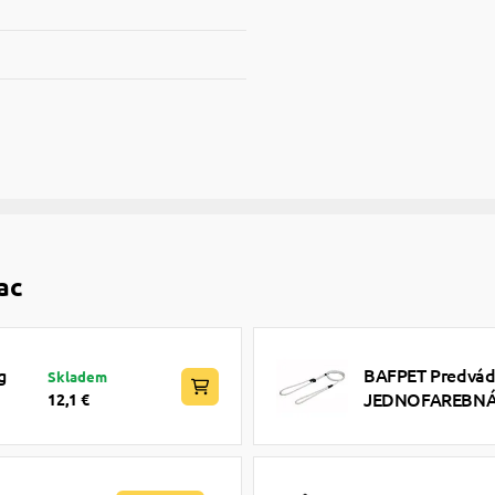
ac
g
BAFPET Predvádz
Skladem
JEDNOFAREBNÁ -
12,1 €