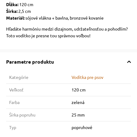
Dĺžka:
120 cm
Šírka:
2,5 cm
Materiál:
sójové vlákna + bavlna, bronzové kovanie
Hľadáte harmóniu medzi dizajnom, udržateľnosťou a pohodlím?
Toto vodítko je presne tou správnou voľbou!
Parametre produktu
Kategórie
Vodítka pre psov
Veľkosť
120 cm
Farba
zelená
Šírka popruhu
25 mm
Typ
popruhové