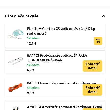
Ešte niečo navyše
Flexi New Comfort XS vodítko pásik 3m/12kg
svetlo modrá
Skladem
12,1 €
BAFPET Predvádzacie vodítko, ŠPIRÁLA
JEDNOFAREBNÁ - Biela
Zobraziť
Skladem
detail
6,2 €
BAFPET Lanové stopovacie vodítko - Oranžová
Skladem
Zobraziť
detail
9,5 €
AMINELA Amortizér s pevnostní karabinou - Černá