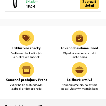
Skladem
Zobraziť
detail
15,0 €
Exkluzívne značky
Tovar odosielame ihneď
Sortiment iba kvalitných
Objednáte a do dvoch dní
a funkčných značiek
máte doma
Kamenné predajne v Prahe
Špičkové krmivá
Vyzdvihnite si objednávku
Neponúkame nič, čo by sme
alebo si príďte pre radu
nedali vlastným maznáčikom
Potrebujete poradiť?