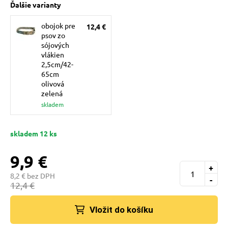
Ďalšie varianty
pre mačky
obojok pre
12,4 €
psov zo
 pre mačky
sójových
vlákien
2,5cm/42-
65cm
ie podložky
olivová
zelená
skladem
vé poukazy
skladem 12 ks
9,9 €
+
8,2 € bez DPH
-
12,4 €
Vložit do košíku