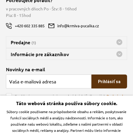
v pracovných dňoch Po - Štv: 8 - 16hod
Pia: 8 - 15hod
+420 602 335 885
info@krmiva-pucalka.cz
Predajne
(1)
Predajňa a sklad Kbely
Informácie pre zákazníkov
nes máme otvorené 08:00 - 15:00
Doprava
Novinky na e-mail
O spoločnosti
Prihlásiť sa
Veľkoobchod
Obchodné podmienky
Souhlasím se zpracováním osobních údajů dle našich
Podmínek
ochrany osobních údajů
Táto webová stránka používa súbory cookie.
Kontakt
Súbory cookie používame na prispôsobenie obsahu a reklám, poskytovanie
Krmiva Pučálka na sociálnych sieťach
Podmienky ochrany osobných údajov
funkcií sociálnych médií a analýzu návštevnosti. Informácie o tom, ako
Zásady používanie cookies a Google Analytics
používate našu webovú lokalitu, zdieľame s našimi partnermi v oblasti
Instagran
Facebook
sociálnych médií, reklamy a analýzy. Partneri môžu tieto informácie