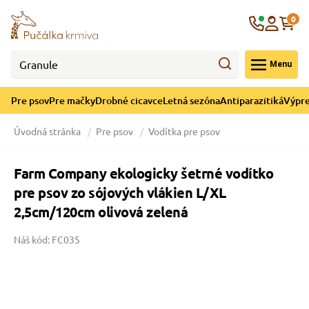
né cicavce
ná sezóna
re mačky
ýpredaj
Krajina
0
 - CZK
Menu
górii Drobné cicavce
egórii Letná sezóna
ategórii Pre mačky
ategórii Výpredaj
Pre psov
Pre mačky
Drobné cicavce
Letná sezóna
Antiparazitiká
Výpre
 pre mačky
 a ochladenie
Úvodná stránka
Pre psov
Vodítka pre psov
y pre mačky
e hračky
Farm Company ekologicky šetrné vodítko
pre psov zo sójových vlákien L/XL
 pre mačky
 prostriedky
te
e
2,5cm/120cm olivová zelená
Náš kód: FC035
 pre mačky
lky
 a podstielka