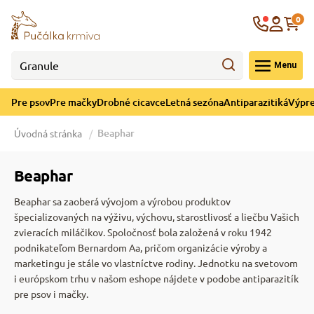
né cicavce
ná sezóna
re mačky
ýpredaj
re psov
Krajina
0
 - CZK
Menu
górii Drobné cicavce
egórii Letná sezóna
ategórii Pre mačky
ategórii Výpredaj
ategórii Pre psov
Pre psov
Pre mačky
Drobné cicavce
Letná sezóna
Antiparazitiká
Výpre
 pre psov
 pre mačky
 a ochladenie
Beaphar
Úvodná stránka
y pre psov
y pre mačky
e hračky
Beaphar
Beaphar sa zaoberá vývojom a výrobou produktov
 pre psov
 pre mačky
 prostriedky
te
e
špecializovaných na výživu, výchovu, starostlivosť a liečbu Vašich
zvieracích miláčikov. Spoločnosť bola založená v roku 1942
podnikateľom Bernardom Aa, pričom organizácie výroby a
 pre psov
 pre mačky
lky
marketingu je stále vo vlastníctve rodiny. Jednotku na svetovom
i európskom trhu v našom eshope nájdete v podobe antiparazitík
pre psov i mačky.
pre psov
 a podstielka