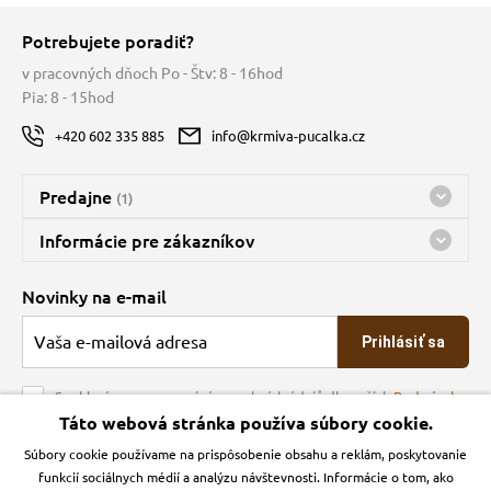
Potrebujete poradiť?
vé poukazy
v pracovných dňoch Po - Štv: 8 - 16hod
Pia: 8 - 15hod
+420 602 335 885
info@krmiva-pucalka.cz
Predajne
(1)
Predajňa a sklad Kbely
Informácie pre zákazníkov
Bohužiaľ, momentálne máme zatvorené
Doprava
Novinky na e-mail
O spoločnosti
Prihlásiť sa
Veľkoobchod
Obchodné podmienky
Souhlasím se zpracováním osobních údajů dle našich
Podmínek
ochrany osobních údajů
Táto webová stránka používa súbory cookie.
Kontakt
Súbory cookie používame na prispôsobenie obsahu a reklám, poskytovanie
Krmiva Pučálka na sociálnych sieťach
Podmienky ochrany osobných údajov
funkcií sociálnych médií a analýzu návštevnosti. Informácie o tom, ako