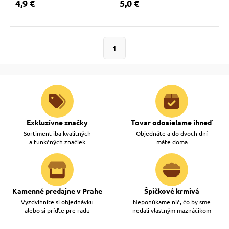
4,9 €
5,0 €
 a ohlávky
pre mačky
re psov
 pre mačky
1
my
ie podložky
výcvik
vé poukazy
Exkluzívne značky
Tovar odosielame ihneď
Sortiment iba kvalitných
Objednáte a do dvoch dní
a funkčných značiek
máte doma
osť
nie so psom
Kamenné predajne v Prahe
Špičkové krmivá
Vyzdvihnite si objednávku
Neponúkame nič, čo by sme
alebo si príďte pre radu
nedali vlastným maznáčikom