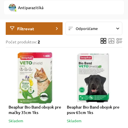
Antiparazitiká
 prostriedky
 prostriedky
Filtrovat
Odporúčame
pre mačky
 a vitamíny
Počet produktov:
2
 pre psov
ky a pelechy
pre psov
re mačky
 pre psov
my
Beaphar Bio Band obojok pre
Beaphar Bio Band obojok pre
e pre psov
e pre mačky
mačky 35cm 1ks
psov 65cm 1ks
Skladem
Skladem