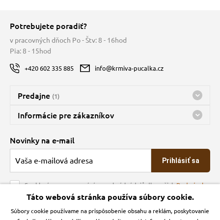
vé poukazy
Potrebujete poradiť?
v pracovných dňoch Po - Štv: 8 - 16hod
Pia: 8 - 15hod
+420 602 335 885
info@krmiva-pucalka.cz
Predajne
(1)
Predajňa a sklad Kbely
Informácie pre zákazníkov
Bohužiaľ, momentálne máme zatvorené
Doprava
Novinky na e-mail
O spoločnosti
Prihlásiť sa
Veľkoobchod
Obchodné podmienky
Souhlasím se zpracováním osobních údajů dle našich
Podmínek
ochrany osobních údajů
Táto webová stránka používa súbory cookie.
Kontakt
Súbory cookie používame na prispôsobenie obsahu a reklám, poskytovanie
Krmiva Pučálka na sociálnych sieťach
Podmienky ochrany osobných údajov