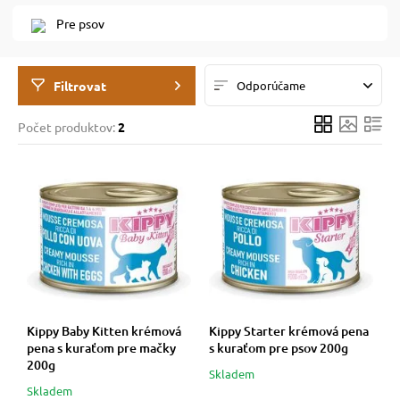
Pre psov
 prostriedky
 prostriedky
Filtrovat
Odporúčame
pre mačky
 a vitamíny
Počet produktov:
2
 pre psov
ky a pelechy
pre psov
re mačky
 pre psov
my
Kippy Baby Kitten krémová
Kippy Starter krémová pena
pena s kuraťom pre mačky
s kuraťom pre psov 200g
e pre psov
e pre mačky
200g
Skladem
Skladem