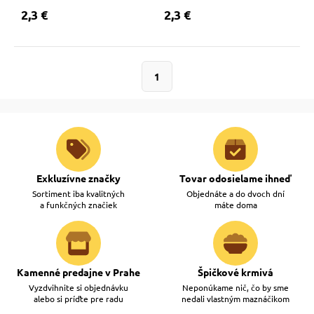
 a ohlávky
pre mačky
2,3 €
2,3 €
re psov
 pre mačky
1
my
ie podložky
výcvik
vé poukazy
Exkluzívne značky
Tovar odosielame ihneď
Sortiment iba kvalitných
Objednáte a do dvoch dní
osť
a funkčných značiek
máte doma
nie so psom
Kamenné predajne v Prahe
Špičkové krmivá
Vyzdvihnite si objednávku
Neponúkame nič, čo by sme
alebo si príďte pre radu
nedali vlastným maznáčikom