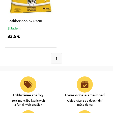
 a ohlávky
pre mačky
re psov
 pre mačky
Scalibor obojok 65cm
Skladem
33,6 €
my
ie podložky
výcvik
vé poukazy
1
osť
nie so psom
Exkluzívne značky
Tovar odosielame ihneď
Sortiment iba kvalitných
Objednáte a do dvoch dní
a funkčných značiek
máte doma