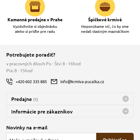
vé poukazy
Kamenné predajne v Prahe
Špičkové krmivá
Vyzdvihnite si objednávku
Neponúkame nič, čo by sme
alebo si príďte pre radu
nedali vlastným maznáčikom
Potrebujete poradiť?
v pracovných dňoch Po - Štv: 8 - 16hod
Pia: 8 - 15hod
+420 602 335 885
info@krmiva-pucalka.cz
Predajne
(1)
Predajňa a sklad Kbely
Informácie pre zákazníkov
Bohužiaľ, momentálne máme zatvorené
Doprava
Novinky na e-mail
O spoločnosti