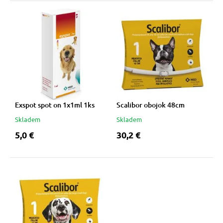
 prostriedky
 prostriedky
pre mačky
 a vitamíny
 pre psov
ky a pelechy
Exspot spot on 1x1ml 1ks
Scalibor obojok 48cm
Skladem
Skladem
pre psov
re mačky
5,0 €
30,2 €
 pre psov
my
e pre psov
e pre mačky