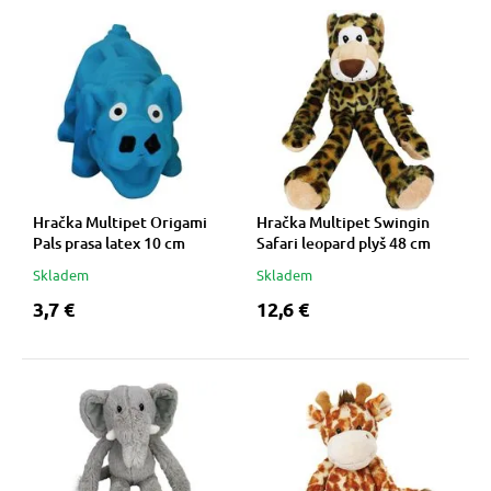
 prostriedky
 prostriedky
pre mačky
 a vitamíny
 pre psov
ky a pelechy
Hračka Multipet Origami
Hračka Multipet Swingin
Pals prasa latex 10 cm
Safari leopard plyš 48 cm
Skladem
Skladem
pre psov
re mačky
3,7 €
12,6 €
 pre psov
my
e pre psov
e pre mačky