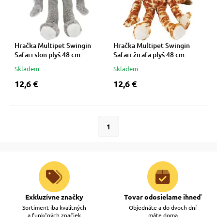
 a ohlávky
pre mačky
re psov
 pre mačky
Hračka Multipet Swingin
Hračka Multipet Swingin
Safari slon plyš 48 cm
Safari žirafa plyš 48 cm
Skladem
Skladem
my
ie podložky
12,6 €
12,6 €
výcvik
vé poukazy
1
osť
nie so psom
Exkluzívne značky
Tovar odosielame ihneď
Sortiment iba kvalitných
Objednáte a do dvoch dní
a funkčných značiek
máte doma