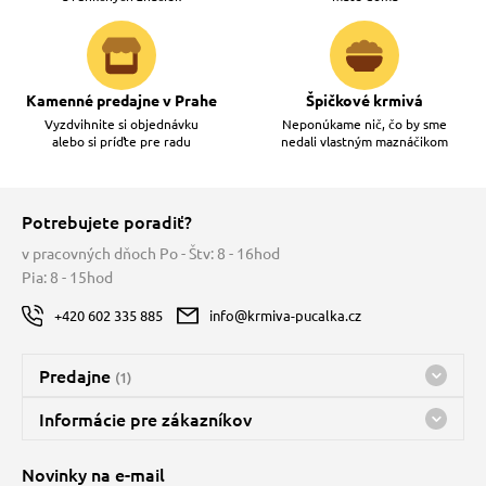
vé poukazy
Kamenné predajne v Prahe
Špičkové krmivá
Vyzdvihnite si objednávku
Neponúkame nič, čo by sme
alebo si príďte pre radu
nedali vlastným maznáčikom
Potrebujete poradiť?
v pracovných dňoch Po - Štv: 8 - 16hod
Pia: 8 - 15hod
+420 602 335 885
info@krmiva-pucalka.cz
Predajne
(1)
Predajňa a sklad Kbely
Informácie pre zákazníkov
Bohužiaľ, momentálne máme zatvorené
Doprava
Novinky na e-mail