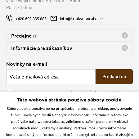
v pracovných dňoch Po - Štv: 8 - 16hod
 a ohlávky
pre mačky
Pia: 8 - 15hod
+420 602 335 885
info@krmiva-pucalka.cz
re psov
 pre mačky
Predajne
(1)
my
ie podložky
Predajňa a sklad Kbely
Informácie pre zákazníkov
nes máme otvorené 08:00 - 16:00
Doprava
Novinky na e-mail
výcvik
vé poukazy
O spoločnosti
Prihlásiť sa
Veľkoobchod
osť
Obchodné podmienky
Souhlasím se zpracováním osobních údajů dle našich
Podmínek
ochrany osobních údajů
Táto webová stránka používa súbory cookie.
Kontakt
nie so psom
Súbory cookie používame na prispôsobenie obsahu a reklám, poskytovanie
Krmiva Pučálka na sociálnych sieťach
Podmienky ochrany osobných údajov
funkcií sociálnych médií a analýzu návštevnosti. Informácie o tom, ako
Zásady používanie cookies a Google Analytics
používate našu webovú lokalitu, zdieľame s našimi partnermi v oblasti
Instagran
Facebook
sociálnych médií, reklamy a analýzy. Partneri môžu tieto informácie
kombinovať s inými informáciami, ktoré im poskytnete alebo ktoré získajú v