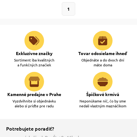
1
 prostriedky
 prostriedky
pre mačky
 a vitamíny
Exkluzívne značky
Tovar odosielame ihneď
 pre psov
ky a pelechy
Sortiment iba kvalitných
Objednáte a do dvoch dní
a funkčných značiek
máte doma
pre psov
re mačky
Kamenné predajne v Prahe
Špičkové krmivá
 pre psov
my
Vyzdvihnite si objednávku
Neponúkame nič, čo by sme
alebo si príďte pre radu
nedali vlastným maznáčikom
e pre psov
e pre mačky
Potrebujete poradiť?