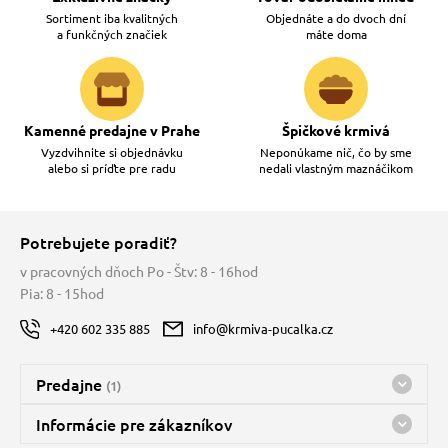
Sortiment iba kvalitných
Objednáte a do dvoch dní
a funkčných značiek
máte doma
vé poukazy
Kamenné predajne v Prahe
Špičkové krmivá
Vyzdvihnite si objednávku
Neponúkame nič, čo by sme
alebo si príďte pre radu
nedali vlastným maznáčikom
Potrebujete poradiť?
v pracovných dňoch Po - Štv: 8 - 16hod
Pia: 8 - 15hod
+420 602 335 885
info@krmiva-pucalka.cz
Predajne
(1)
Predajňa a sklad Kbely
Informácie pre zákazníkov
Bohužiaľ, momentálne máme zatvorené