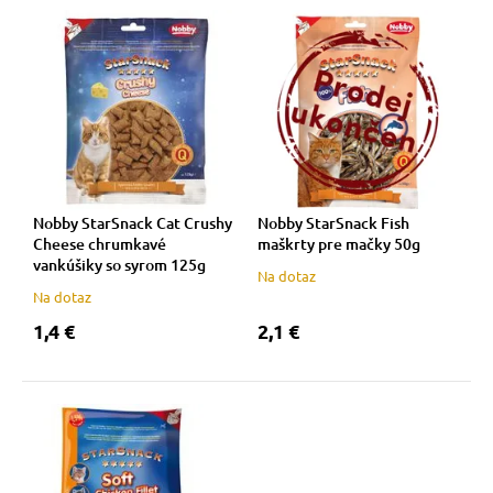
 prostriedky
 prostriedky
pre mačky
 a vitamíny
 pre psov
ky a pelechy
Nobby StarSnack Cat Crushy
Nobby StarSnack Fish
Cheese chrumkavé
maškrty pre mačky 50g
vankúšiky so syrom 125g
Na dotaz
pre psov
re mačky
Na dotaz
1,4 €
2,1 €
 pre psov
my
e pre psov
e pre mačky