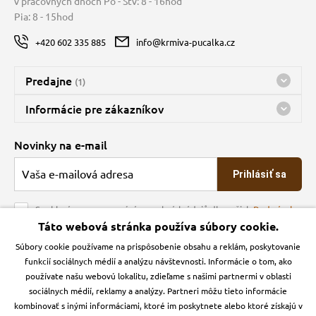
v pracovných dňoch Po - Štv: 8 - 16hod
 a ohlávky
pre mačky
Pia: 8 - 15hod
+420 602 335 885
info@krmiva-pucalka.cz
re psov
 pre mačky
Predajne
(1)
my
ie podložky
Predajňa a sklad Kbely
Informácie pre zákazníkov
Bohužiaľ, momentálne máme zatvorené
Doprava
Novinky na e-mail
výcvik
vé poukazy
O spoločnosti
Prihlásiť sa
Veľkoobchod
osť
Obchodné podmienky
Souhlasím se zpracováním osobních údajů dle našich
Podmínek
ochrany osobních údajů
Táto webová stránka používa súbory cookie.
Kontakt
nie so psom
Súbory cookie používame na prispôsobenie obsahu a reklám, poskytovanie
Krmiva Pučálka na sociálnych sieťach
Podmienky ochrany osobných údajov
funkcií sociálnych médií a analýzu návštevnosti. Informácie o tom, ako
Zásady používanie cookies a Google Analytics
používate našu webovú lokalitu, zdieľame s našimi partnermi v oblasti
Instagran
Facebook
sociálnych médií, reklamy a analýzy. Partneri môžu tieto informácie
kombinovať s inými informáciami, ktoré im poskytnete alebo ktoré získajú v