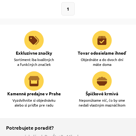
1
 prostriedky
 prostriedky
pre mačky
 a vitamíny
Exkluzívne značky
Tovar odosielame ihneď
 pre psov
ky a pelechy
Sortiment iba kvalitných
Objednáte a do dvoch dní
a funkčných značiek
máte doma
pre psov
re mačky
Kamenné predajne v Prahe
Špičkové krmivá
 pre psov
my
Vyzdvihnite si objednávku
Neponúkame nič, čo by sme
alebo si príďte pre radu
nedali vlastným maznáčikom
e pre psov
e pre mačky
Potrebujete poradiť?